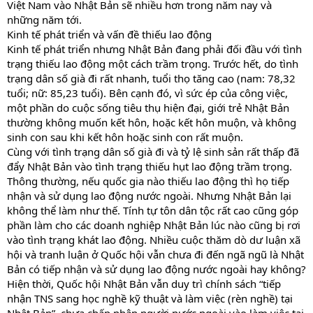
Việt Nam vào Nhật Bản sẽ nhiều hơn trong năm nay và
những năm tới.
Kinh tế phát triển và vấn đề thiếu lao động
Kinh tế phát triển nhưng Nhật Bản đang phải đối đầu với tình
trạng thiếu lao động một cách trầm trọng. Trước hết, do tình
trạng dân số già đi rất nhanh, tuổi thọ tăng cao (nam: 78,32
tuổi; nữ: 85,23 tuổi). Bên cạnh đó, vì sức ép của công việc,
một phần do cuộc sống tiêu thụ hiện đại, giới trẻ Nhật Bản
thường không muốn kết hôn, hoặc kết hôn muộn, và không
sinh con sau khi kết hôn hoặc sinh con rất muộn.
Cùng với tình trạng dân số già đi và tỷ lệ sinh sản rất thấp đã
đẩy Nhật Bản vào tình trạng thiếu hụt lao động trầm trọng.
Thông thường, nếu quốc gia nào thiếu lao động thì họ tiếp
nhận và sử dụng lao động nước ngoài. Nhưng Nhật Bản lại
không thể làm như thế. Tính tự tôn dân tộc rất cao cũng góp
phần làm cho các doanh nghiệp Nhật Bản lúc nào cũng bị rơi
vào tình trạng khát lao động. Nhiều cuộc thăm dò dư luận xã
hội và tranh luận ở Quốc hội vẫn chưa đi đến ngã ngũ là Nhật
Bản có tiếp nhận và sử dụng lao động nước ngoài hay không?
Hiện thời, Quốc hội Nhật Bản vẫn duy trì chính sách “tiếp
nhận TNS sang học nghề kỹ thuật và làm việc (rèn nghề) tại