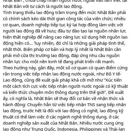
Nhật Bản”, chưa chấp nhận người nước ngoài vào làm việc tại
Nhật Bản với tư cách là người lao động.
Tình trạng thiếu lao động trầm trọng đến mức Nhật Bản phải
có chính sách kéo dài thời gian công tác của viên chức; nhiều
cơ quan, doanh nghiệp tiếp tục ký lại hợp đồng làm việc với
người lao động đã về hưu; đầu tư đào tạo lại nguồn nhân lực
hiện thất nghiệp để nâng cao năng lực sử dụng hết nguồn lao
động hiện có... Tuy nhiên, đó chỉ là những giải pháp tình thế,
nhất thời. Biện pháp cơ bản và hợp lý nhất là Nhật Bản cần
phải mở cửa thị trường lao động, đáp ứng nhu cầu nguồn
nhân lực cho một nền kinh tế đang phát triển rất mạnh.
Theo hướng này, gần đây, một số cơ quan có quan điểm cứng
rắn trong việc tiếp nhận lao động nước ngoài, như Bộ Y tế-
Lao động, cũng đề xuất giải pháp khá cởi mở như “Xúc tiến
một cách tích cực việc tiếp nhận người nước ngoài có kỹ thuật
và kiến thức chuyên môn thông dụng trên thế giới”. Đề xuất
ấy, có nghĩa là, Nhật Bản sẽ thay đổi cơ bản về nhận thức và
hành động: Chuyển hẳn từ việc tiếp nhận TNS sang tiếp nhận
lao động, trước hết là đối với lao động có nghề, lao động kỹ
thuật có thể làm việc ở các ngành nghề thông dụng, ở các
doanh nghiệp sản xuất của Nhật Bản. Nhiều nước cung ứng
lao động như Trung Quốc, Indonesia, Philippines và Thái-lan