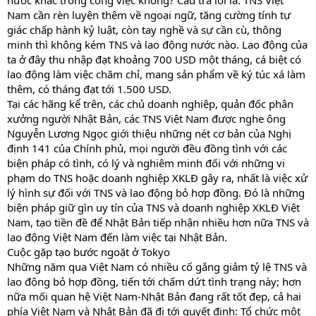
nước khác trong công việc không? Câu trả lời là: TNS Việt
Nam cần rèn luyện thêm về ngoại ngữ, tăng cường tính tự
giác chấp hành kỷ luật, còn tay nghề và sự cần cù, thông
minh thì không kém TNS và lao động nước nào. Lao động của
ta ở đây thu nhập đạt khoảng 700 USD một tháng, cá biệt có
lao động làm việc chăm chỉ, mang sản phẩm về ký túc xá làm
thêm, có tháng đạt tới 1.500 USD.
Tại các hãng kể trên, các chủ doanh nghiệp, quản đốc phân
xưởng người Nhật Bản, các TNS Việt Nam được nghe ông
Nguyễn Lương Ngọc giới thiệu những nét cơ bản của Nghị
định 141 của Chính phủ, mọi người đều đồng tình với các
biện pháp có tình, có lý và nghiêm minh đối với những vi
phạm do TNS hoặc doanh nghiệp XKLĐ gây ra, nhất là việc xử
lý hình sự đối với TNS và lao động bỏ hợp đồng. Đó là những
biện pháp giữ gìn uy tín của TNS và doanh nghiệp XKLĐ Việt
Nam, tạo tiền đề để Nhật Bản tiếp nhận nhiều hơn nữa TNS và
lao động Việt Nam đến làm việc tại Nhật Bản.
Cuộc gặp tạo bước ngoặt ở Tokyo
Những năm qua Việt Nam có nhiều cố gắng giảm tỷ lệ TNS và
lao động bỏ hợp đồng, tiến tới chấm dứt tình trạng này; hơn
nữa mối quan hệ Việt Nam-Nhật Bản đang rất tốt đẹp, cả hai
phía Việt Nam và Nhật Bản đã đi tới quyết định: Tổ chức một