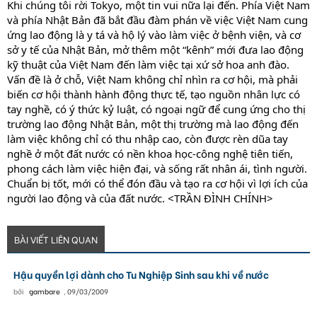
Khi chúng tôi rời Tokyo, một tin vui nữa lại đến. Phía Việt Nam
và phía Nhật Bản đã bắt đầu đàm phán về việc Việt Nam cung
ứng lao động là y tá và hộ lý vào làm việc ở bệnh viện, và cơ
sở y tế của Nhật Bản, mở thêm một “kênh” mới đưa lao động
kỹ thuật của Việt Nam đến làm việc tại xứ sở hoa anh đào.
Vấn đề là ở chỗ, Việt Nam không chỉ nhìn ra cơ hội, mà phải
biến cơ hội thành hành động thực tế, tạo nguồn nhân lực có
tay nghề, có ý thức kỷ luật, có ngoại ngữ để cung ứng cho thị
trường lao động Nhật Bản, một thị trường mà lao động đến
làm việc không chỉ có thu nhập cao, còn được rèn dũa tay
nghề ở một đất nước có nền khoa học-công nghệ tiên tiến,
phong cách làm việc hiện đại, và sống rất nhân ái, tình người.
Chuẩn bị tốt, mới có thể đón đầu và tạo ra cơ hội vì lợi ích của
người lao động và của đất nước. <TRẦN ĐÌNH CHÍNH>
BÀI VIẾT LIÊN QUAN
Hậu quyền lợi dành cho Tu Nghiệp Sinh sau khi về nước
bởi
gambare
,
09/03/2009