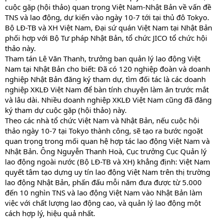
cuộc gặp (hội thảo) quan trọng Việt Nam-Nhật Bản về vấn đề
TNS và lao động, dự kiến vào ngày 10-7 tới tại thủ đô Tokyo.
Bộ LĐ-TB và XH Việt Nam, Đại sứ quán Việt Nam tại Nhật Bản
phối hợp với Bộ Tư pháp Nhật Bản, tổ chức JICO tổ chức hội
thảo này.
Tham tán Lê Văn Thanh, trưởng ban quản lý lao động Việt
Nam tại Nhật Bản cho biết: Đã có 120 nghiệp đoàn và doanh
nghiệp Nhật Bản đăng ký tham dự, tìm đối tác là các doanh
nghiệp XKLĐ Việt Nam để bàn tính chuyện làm ăn trước mắt
và lâu dài. Nhiều doanh nghiệp XKLĐ Việt Nam cũng đã đăng
ký tham dự cuộc gặp (hội thảo) này.
Theo các nhà tổ chức Việt Nam và Nhật Bản, nếu cuộc hội
thảo ngày 10-7 tại Tokyo thành công, sẽ tạo ra bước ngoặt
quan trọng trong mối quan hệ hợp tác lao động Việt Nam và
Nhật Bản. Ông Nguyễn Thanh Hoà, Cục trưởng Cục Quản lý
lao động ngoài nước (Bộ LĐ-TB và XH) khẳng định: Việt Nam
quyết tâm tạo dựng uy tín lao động Việt Nam trên thị trường
lao động Nhật Bản, phấn đấu mỗi năm đưa được từ 5.000
đến 10 nghìn TNS và lao động Việt Nam vào Nhật Bản làm
việc với chất lượng lao động cao, và quản lý lao động một
cách hợp lý, hiệu quả nhất.