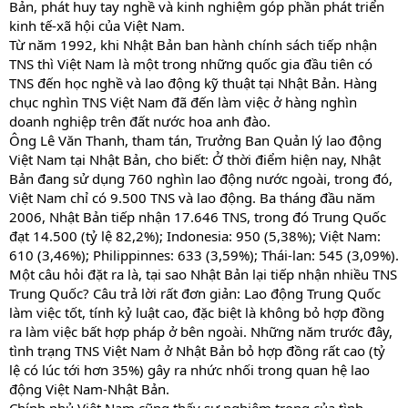
Bản, phát huy tay nghề và kinh nghiệm góp phần phát triển
kinh tế-xã hội của Việt Nam.
Từ năm 1992, khi Nhật Bản ban hành chính sách tiếp nhận
TNS thì Việt Nam là một trong những quốc gia đầu tiên có
TNS đến học nghề và lao động kỹ thuật tại Nhật Bản. Hàng
chục nghìn TNS Việt Nam đã đến làm việc ở hàng nghìn
doanh nghiệp trên đất nước hoa anh đào.
Ông Lê Văn Thanh, tham tán, Trưởng Ban Quản lý lao động
Việt Nam tại Nhật Bản, cho biết: Ở thời điểm hiện nay, Nhật
Bản đang sử dụng 760 nghìn lao động nước ngoài, trong đó,
Việt Nam chỉ có 9.500 TNS và lao động. Ba tháng đầu năm
2006, Nhật Bản tiếp nhận 17.646 TNS, trong đó Trung Quốc
đạt 14.500 (tỷ lệ 82,2%); Indonesia: 950 (5,38%); Việt Nam:
610 (3,46%); Philippinnes: 633 (3,59%); Thái-lan: 545 (3,09%).
Một câu hỏi đặt ra là, tại sao Nhật Bản lại tiếp nhận nhiều TNS
Trung Quốc? Câu trả lời rất đơn giản: Lao động Trung Quốc
làm việc tốt, tính kỷ luật cao, đặc biệt là không bỏ hợp đồng
ra làm việc bất hợp pháp ở bên ngoài. Những năm trước đây,
tình trạng TNS Việt Nam ở Nhật Bản bỏ hợp đồng rất cao (tỷ
lệ có lúc tới hơn 35%) gây ra nhức nhối trong quan hệ lao
động Việt Nam-Nhật Bản.