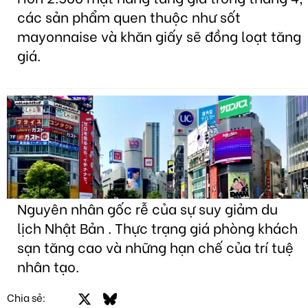
các sản phẩm quen thuộc như sốt
mayonnaise và khăn giấy sẽ đồng loạt tăng
giá.
Nguyên nhân gốc rễ của sự suy giảm du
lịch Nhật Bản . Thực trạng giá phòng khách
sạn tăng cao và những hạn chế của trí tuệ
nhân tạo.
Facebook
X
Bluesky
LinkedIn
Email
Link
Chia sẻ: