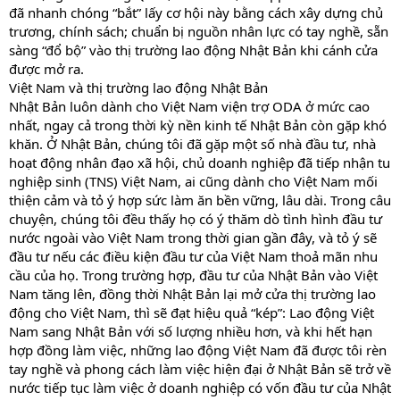
đã nhanh chóng “bắt” lấy cơ hội này bằng cách xây dựng chủ
trương, chính sách; chuẩn bị nguồn nhân lực có tay nghề, sẵn
sàng “đổ bộ” vào thị trường lao động Nhật Bản khi cánh cửa
được mở ra.
Việt Nam và thị trường lao động Nhật Bản
Nhật Bản luôn dành cho Việt Nam viện trợ ODA ở mức cao
nhất, ngay cả trong thời kỳ nền kinh tế Nhật Bản còn gặp khó
khăn. Ở Nhật Bản, chúng tôi đã gặp một số nhà đầu tư, nhà
hoạt động nhân đạo xã hội, chủ doanh nghiệp đã tiếp nhận tu
nghiệp sinh (TNS) Việt Nam, ai cũng dành cho Việt Nam mối
thiện cảm và tỏ ý hợp sức làm ăn bền vững, lâu dài. Trong câu
chuyện, chúng tôi đều thấy họ có ý thăm dò tình hình đầu tư
nước ngoài vào Việt Nam trong thời gian gần đây, và tỏ ý sẽ
đầu tư nếu các điều kiện đầu tư của Việt Nam thoả mãn nhu
cầu của họ. Trong trường hợp, đầu tư của Nhật Bản vào Việt
Nam tăng lên, đồng thời Nhật Bản lại mở cửa thị trường lao
động cho Việt Nam, thì sẽ đạt hiệu quả “kép”: Lao động Việt
Nam sang Nhật Bản với số lượng nhiều hơn, và khi hết hạn
hợp đồng làm việc, những lao động Việt Nam đã được tôi rèn
tay nghề và phong cách làm việc hiện đại ở Nhật Bản sẽ trở về
nước tiếp tục làm việc ở doanh nghiệp có vốn đầu tư của Nhật