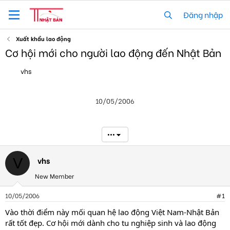
Đăng nhập
Xuất khẩu lao động
Cơ hội mới cho người lao động đến Nhật Bản
T
N
vhs
h
g
r
à
e
y
10/05/2006
a
g
d
ử
s
i
t
•••
a
r
t
vhs
V
e
New Member
r
10/05/2006
#1
Vào thời điểm này mối quan hệ lao động Việt Nam-Nhật Bản
rất tốt đẹp. Cơ hội mới dành cho tu nghiệp sinh và lao động