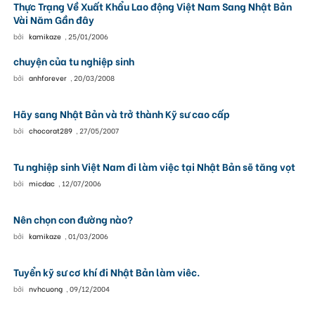
Thực Trạng Về Xuất Khẩu Lao động Việt Nam Sang Nhật Bản
Vài Năm Gần đây
bởi
kamikaze
,
25/01/2006
chuyện của tu nghiệp sinh
bởi
anhforever
,
20/03/2008
Hãy sang Nhật Bản và trở thành Kỹ sư cao cấp
bởi
chocorat289
,
27/05/2007
Tu nghiệp sinh Việt Nam đi làm việc tại Nhật Bản sẽ tăng vọt
bởi
micdac
,
12/07/2006
Nên chọn con đường nào?
bởi
kamikaze
,
01/03/2006
Tuyển kỹ sư cơ khí đi Nhật Bản làm viêc.
bởi
nvhcuong
,
09/12/2004