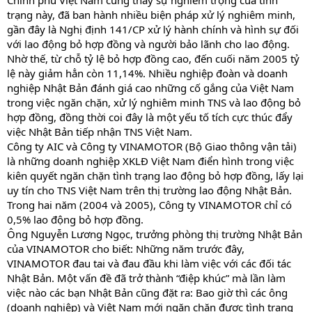
Chính phủ Việt Nam cũng thấy sự nghiêm trọng của tình
trạng này, đã ban hành nhiều biện pháp xử lý nghiêm minh,
gần đây là Nghị định 141/CP xử lý hành chính và hình sự đối
với lao động bỏ hợp đồng và người bảo lãnh cho lao động.
Nhờ thế, từ chỗ tỷ lệ bỏ hợp đồng cao, đến cuối năm 2005 tỷ
lệ này giảm hẳn còn 11,14%. Nhiều nghiệp đoàn và doanh
nghiệp Nhật Bản đánh giá cao những cố gắng của Việt Nam
trong việc ngăn chặn, xử lý nghiêm minh TNS và lao động bỏ
hợp đồng, đồng thời coi đây là một yếu tố tích cực thúc đẩy
việc Nhật Bản tiếp nhận TNS Việt Nam.
Công ty AIC và Công ty VINAMOTOR (Bộ Giao thông vận tải)
là những doanh nghiệp XKLĐ Việt Nam điển hình trong việc
kiên quyết ngăn chặn tình trạng lao động bỏ hợp đồng, lấy lại
uy tín cho TNS Việt Nam trên thị trường lao động Nhật Bản.
Trong hai năm (2004 và 2005), Công ty VINAMOTOR chỉ có
0,5% lao động bỏ hợp đồng.
Ông Nguyễn Lương Ngọc, trưởng phòng thị trường Nhật Bản
của VINAMOTOR cho biết: Những năm trước đây,
VINAMOTOR đau tai và đau đầu khi làm việc với các đối tác
Nhật Bản. Một vấn đề đã trở thành “điệp khúc” mà lần làm
việc nào các bạn Nhật Bản cũng đặt ra: Bao giờ thì các ông
(doanh nghiệp) và Việt Nam mới ngăn chặn được tình trạng