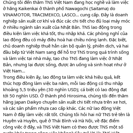
Chúng tôi đến thăm TNS Việt Nam đang học nghề và làm việc
ở hãng Kaikenkai ở thành phố Nawagochi (Saitama) do
VINAMOTOR, TRACIMEXCO, LASCO... cung cấp. Đây là doanh
nghiệp sản xuất cơ khí và đúc các chi tiết cho đủ loại máy móc
ở nhiều ngành sản xuất của Nhật Bản. TNS lao động trong
điều kiện làm việc khá tốt, thu nhập khá. Các phòng nghỉ của
lao động đều có máy điều hoà hai chiều nóng lạnh. Đặc biệt,
chủ doanh nghiệp thuê hẳn cán bộ quản lý, phiên dịch, và hai
đầu bếp từ Việt Nam sang để hỗ trợ TNS trong quá trình sống
và làm việc tại nhà máy, tạo cho TNS đang làm việc ở Nhật
Bản, nhưng lại được sống, được ăn uống và sinh hoạt như ở
Việt Nam...
Trong điều kiện ấy, lao động ta làm việc khá hiệu quả, kết
thúc hợp đồng làm việc ba năm, mỗi lao động có thu nhập
khoảng 5,5 triệu yên (30 nghìn USD); cá biệt có lao động đạt
tới 50 nghìn USD. Ở thành phố Hirosima, chúng tôi đến thăm
hãng Japan Daikyo chuyên sản xuất chi tiết nhựa trên xe hơi,
và các sản phẩm nhựa cao cấp khác. Các nữ lao động Việt
Nam ở đây làm việc rất tốt. Chúng tôi hỏi hai nữ TNS trẻ tên là
Huyên và Huyền, quê ở Thái Bình và Hà Nội, về đặc điểm
công việc ở đây, và TNS Việt Nam có theo được TNS một số