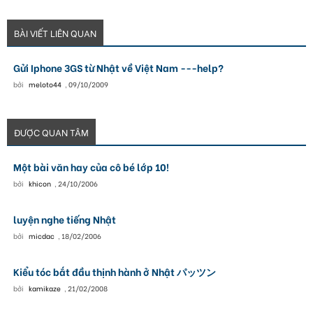
BÀI VIẾT LIÊN QUAN
Gửi Iphone 3GS từ Nhật về Việt Nam ---help?
bởi
meloto44
,
09/10/2009
ĐƯỢC QUAN TÂM
Một bài văn hay của cô bé lớp 10!
bởi
khicon
,
24/10/2006
luyện nghe tiếng Nhật
bởi
micdac
,
18/02/2006
Kiểu tóc bắt đầu thịnh hành ở Nhật パッツン
bởi
kamikaze
,
21/02/2008