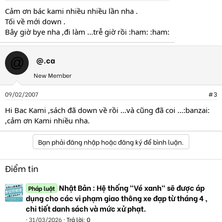
Cảm ơn bác kami nhiều nhiều lần nha .
Tối về mới down .
Bây giờ bye nha ,đi làm ...trễ giờ rồi :ham: :ham:
@.ca
@
New Member
09/02/2007
#3
Hi Bac Kami ,sách đã down về rồi ...và cũng đã coi ...:banzai:
,cảm ơn Kami nhiều nha.
Bạn phải đăng nhập hoặc đăng ký để bình luận.
Điểm tin
Nhật Bản : Hệ thống "Vé xanh" sẽ được áp
Pháp luật
dụng cho các vi phạm giao thông xe đạp từ tháng 4 ,
chi tiết danh sách và mức xử phạt.
31/03/2026
Trả lời: 0