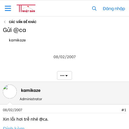
Đăng nhập
CÁC VẤN ĐỀ KHÁC
Gửi @ca
T
N
kamikaze
h
g
r
à
e
y
08/02/2007
a
g
d
ử
s
i
t
•••
a
r
t
kamikaze
e
Administrator
r
08/02/2007
#1
Xin lỗi hơi trễ nhé @ca.
Đính kèm