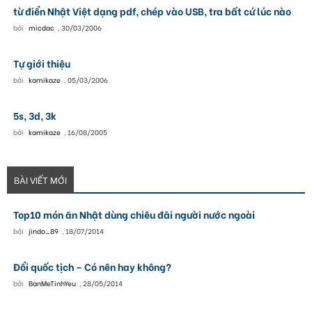
từ điển Nhật Việt dạng pdf, chép vào USB, tra bất cứ lúc nào
bởi
micdac
,
30/03/2006
Tự giới thiệu
bởi
kamikaze
,
05/03/2006
5s, 3d, 3k
bởi
kamikaze
,
16/08/2005
BÀI VIẾT MỚI
Top10 món ăn Nhật dùng chiêu đãi người nước ngoài
bởi
jindo_89
,
18/07/2014
Đổi quốc tịch – Có nên hay không?
bởi
BanMeTinhYeu
,
28/05/2014