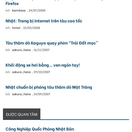
Firefox
bởi
kamikaze
,
24/07/2008
Nhật: Trang bị Internet trên tàu cao tốc
bởi
fonist
,
01/02/2008
Tàu thăm dò Kaguya quay phim “Trái Đất mọc”
bởi
sakura_hana
,
16/11/2007
Khởi động xe hơi bằng… ven ngón tay!
bởi
sakura_hana
,
29/10/2007
Nhật chuẩn bị phóng tàu thăm dò Mặt Trăng
bởi
sakura_hana
,
14/09/2007
ĐƯỢC QUAN TÂM
Công Nghiệp Quốc Phòng Nhật Bản