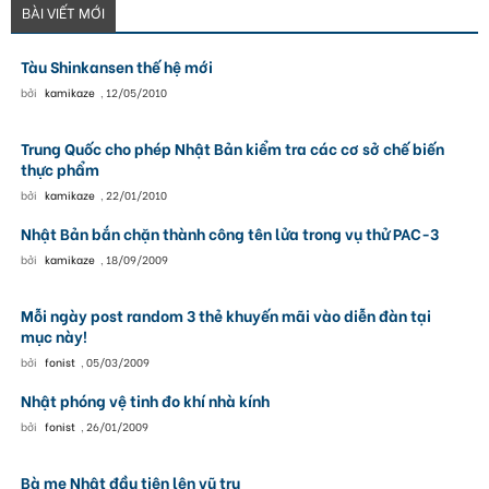
BÀI VIẾT MỚI
Tàu Shinkansen thế hệ mới
bởi
kamikaze
,
12/05/2010
Trung Quốc cho phép Nhật Bản kiểm tra các cơ sở chế biến
thực phẩm
bởi
kamikaze
,
22/01/2010
Nhật Bản bắn chặn thành công tên lửa trong vụ thử PAC-3
bởi
kamikaze
,
18/09/2009
Mỗi ngày post random 3 thẻ khuyến mãi vào diễn đàn tại
mục này!
bởi
fonist
,
05/03/2009
Nhật phóng vệ tinh đo khí nhà kính
bởi
fonist
,
26/01/2009
Bà mẹ Nhật đầu tiên lên vũ trụ