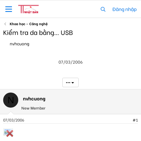
Đăng nhập
Khoa học - Công nghệ
Kiểm tra da bằng… USB
T
N
nvhcuong
h
g
r
à
e
y
07/03/2006
a
g
d
ử
s
i
t
•••
a
r
t
nvhcuong
N
e
New Member
r
07/03/2006
#1