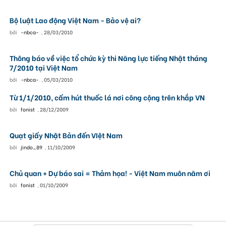
Bộ luật Lao động Việt Nam - Bảo vệ ai?
bởi
-nbca-
,
28/03/2010
Thông báo về việc tổ chức kỳ thi Năng lực tiếng Nhật tháng
7/2010 tại Việt Nam
bởi
-nbca-
,
05/03/2010
Từ 1/1/2010, cấm hút thuốc lá nơi công cộng trên khắp VN
bởi
fonist
,
28/12/2009
Quạt giấy Nhật Bản đến VIệt Nam
bởi
jindo_89
,
11/10/2009
Chủ quan + Dự báo sai = Thảm họa! - Việt Nam muôn năm ơi
bởi
fonist
,
01/10/2009