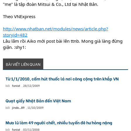
"mẹ" là tập đoàn Mitsui & Co., Ltd tại Nhật Bản.
Theo VNExpress
http://www.nhatban.net/modules/news/article.php?
storyid=482
Lâu lắm rồi Aiko mới post bài lên ttnb. Mong già làng đừng
giận. :shy1:
BÀI VIẾT LIÊN QUAN
Từ 1/1/2010, cấm hút thuốc lá nơi công cộng trên khắp VN
bởi
fonist
,
28/12/2009
Quạt giấy Nhật Bản đến VIệt Nam
bởi
jindo_89
,
11/10/2009
Mưa lũ làm 49 người chết, nhiều tuyến đê hư hỏng nặng
bởi
fonist
,
03/11/2008