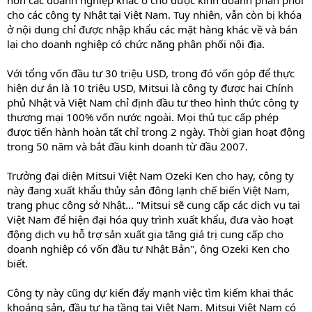
hơn các doanh nghiệp khác ở chỗ được kinh doanh phân phối
cho các công ty Nhật tại Việt Nam. Tuy nhiên, vẫn còn bị khóa
ở nội dung chỉ được nhập khẩu các mặt hàng khác về và bán
lại cho doanh nghiệp có chức năng phân phối nội địa.
Với tổng vốn đầu tư 30 triệu USD, trong đó vốn góp để thực
hiện dự án là 10 triệu USD, Mitsui là công ty được hai Chính
phủ Nhật và Việt Nam chỉ định đầu tư theo hình thức công ty
thương mại 100% vốn nước ngoài. Mọi thủ tục cấp phép
được tiến hành hoàn tất chỉ trong 2 ngày. Thời gian hoạt động
trong 50 năm và bắt đầu kinh doanh từ đầu 2007.
Trưởng đại diện Mitsui Việt Nam Ozeki Ken cho hay, công ty
này đang xuất khẩu thủy sản đông lạnh chế biến Việt Nam,
trang phục công sở Nhật... "Mitsui sẽ cung cấp các dịch vụ tại
Việt Nam để hiện đại hóa quy trình xuất khẩu, đưa vào hoạt
động dịch vụ hỗ trợ sản xuất gia tăng giá trị cung cấp cho
doanh nghiệp có vốn đầu tư Nhật Bản", ông Ozeki Ken cho
biết.
Công ty này cũng dự kiến đẩy mạnh việc tìm kiếm khai thác
khoáng sản, đầu tư hạ tầng tại Việt Nam. Mitsui Việt Nam có