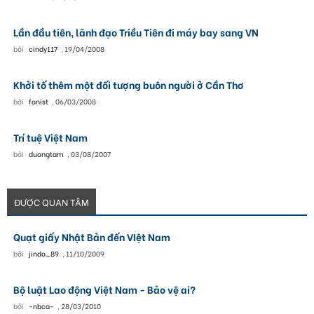
Lần đầu tiên, lãnh đạo Triều Tiên đi máy bay sang VN
bởi
cindy117
,
19/04/2008
Khởi tố thêm một đối tượng buôn người ở Cần Thơ
bởi
fonist
,
06/03/2008
Trí tuệ Việt Nam
bởi
duongtam
,
03/08/2007
ĐƯỢC QUAN TÂM
Quạt giấy Nhật Bản đến VIệt Nam
bởi
jindo_89
,
11/10/2009
Bộ luật Lao động Việt Nam - Bảo vệ ai?
bởi
-nbca-
,
28/03/2010