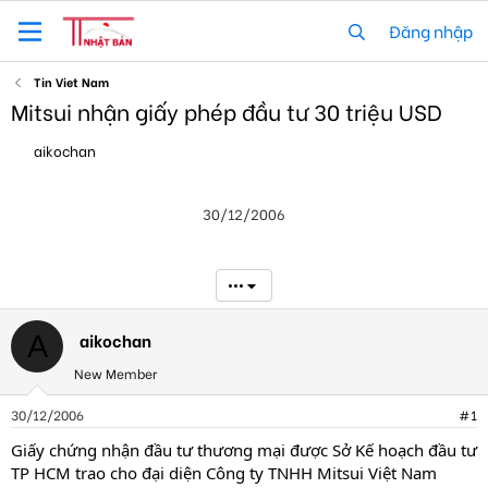
Đăng nhập
Tin Viet Nam
Mitsui nhận giấy phép đầu tư 30 triệu USD
T
N
aikochan
h
g
r
à
e
y
30/12/2006
a
g
d
ử
s
i
t
•••
a
r
t
aikochan
A
e
New Member
r
30/12/2006
#1
Giấy chứng nhận đầu tư thương mại được Sở Kế hoạch đầu tư
TP HCM trao cho đại diện Công ty TNHH Mitsui Việt Nam