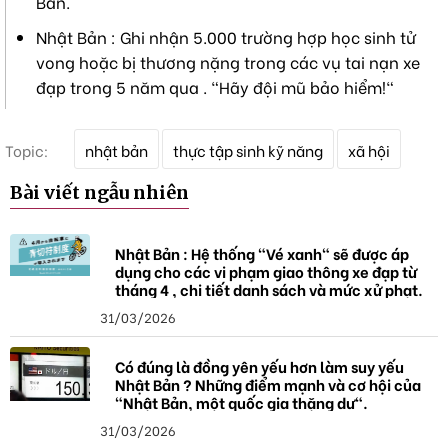
Bản.
Nhật Bản : Ghi nhận 5.000 trường hợp học sinh tử
vong hoặc bị thương nặng trong các vụ tai nạn xe
đạp trong 5 năm qua . "Hãy đội mũ bảo hiểm!"
T
Topic:
nhật bản
thực tập sinh kỹ năng
xã hội
ừ
k
Bài viết ngẫu nhiên
h
ó
a
Nhật Bản : Hệ thống "Vé xanh" sẽ được áp
dụng cho các vi phạm giao thông xe đạp từ
tháng 4 , chi tiết danh sách và mức xử phạt.
31/03/2026
Có đúng là đồng yên yếu hơn làm suy yếu
Nhật Bản ? Những điểm mạnh và cơ hội của
"Nhật Bản, một quốc gia thặng dư".
31/03/2026