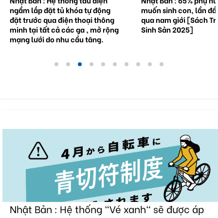
Nhật Bản : Hệ thống tàu điện
Nhật Bản : 65% phụ n
ngầm lắp đặt tủ khóa tự động
muốn sinh con, lần đầ
đặt trước qua điện thoại thông
qua nam giới [Sách Tr
minh tại tất cả các ga , mở rộng
Sinh Sản 2025]
mạng lưới do nhu cầu tăng.
Nhật Bản : Hệ thống "Vé xanh" sẽ được áp