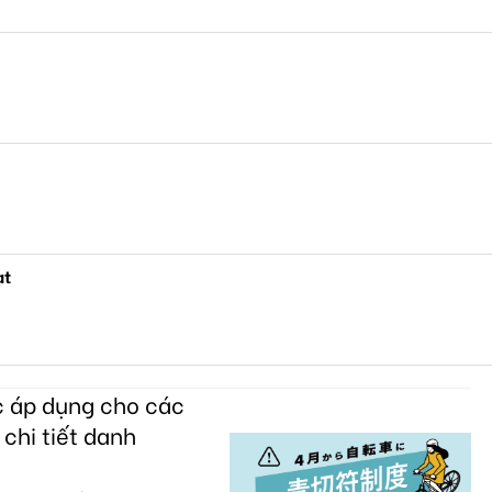
ạt
c áp dụng cho các
 chi tiết danh