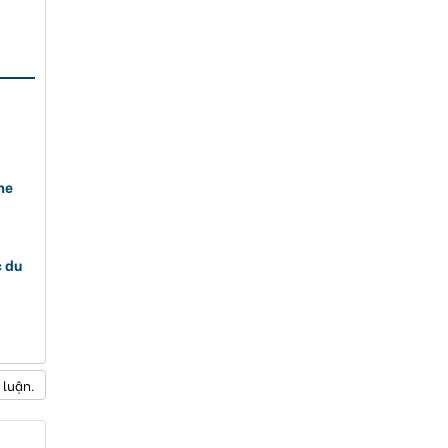
me
c du
 luận.