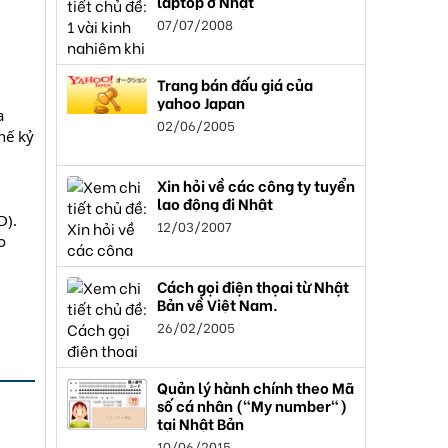
laptop ở Nhật
07/07/2008
Trang bán đấu giá của
yahoo Japan
a
02/06/2005
hế kỷ
Xin hỏi về các công ty tuyển
lao động đi Nhật
D).
12/03/2007
o
Cách gọi điện thọai từ Nhật
Bản về Việt Nam.
26/02/2005
Quản lý hành chính theo Mã
số cá nhân ("My number")
tại Nhật Bản
10/06/2015