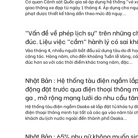
Cơ quan Cảnh sát Quốc gia sẽ áp dụng hệ thống "vé 
giao thông xe đạp từ ngày 1 tháng 4. Áp dụng cho ngườ
phạt được thiết kế tăng dần theo mức độ nguy...
"Vấn đề về phép lịch sự" trên những 
đúc. Liệu việc "cầm" hành lý có sai kh
Vào tháng 4, nhiều người bắt đầu sử dụng tàu do đi họ
công tác. Hàng năm, cho đến khoảng Tuần lễ Vàng, c
đúc hơn so với các thời điểm khác trong năm, đặc...
Nhật Bản : Hệ thống tàu điện ngầm lắp
động đặt trước qua điện thoại thông mi
ga , mở rộng mạng lưới do nhu cầu tăn
Hệ thống tàu điện ngầm Osaka sẽ lắp đặt tủ khóa tự đ
điện thoại thông minh tại tất cả các ga vào năm tài c
khách du lịch nước ngoài đến thành phố Osaka...
Nhật Bản : 65% phụ nữ không muốn sin