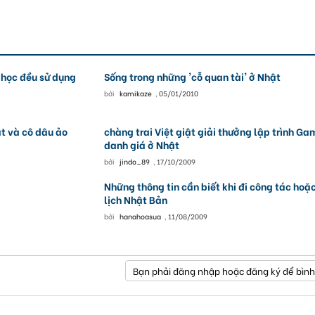
u học đều sử dụng
Sống trong những 'cỗ quan tài' ở Nhật
bởi
kamikaze
,
05/01/2010
ật và cô dâu ảo
chàng trai Việt giật giải thưởng lập trình Ga
danh giá ở Nhật
bởi
jindo_89
,
17/10/2009
Những thông tin cần biết khi đi công tác hoặ
lịch Nhật Bản
bởi
hanahoasua
,
11/08/2009
Bạn phải đăng nhập hoặc đăng ký để bình