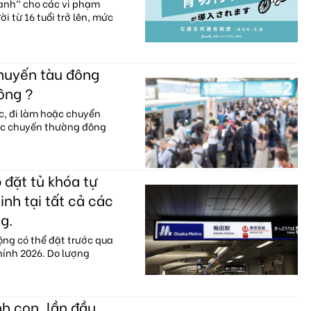
xanh" cho các vi phạm
i từ 16 tuổi trở lên, mức
chuyến tàu đông
ông ?
c, đi làm hoặc chuyển
ác chuyến thường đông
 đặt tủ khóa tự
nh tại tất cả các
g.
ộng có thể đặt trước qua
hính 2026. Do lượng
h con, lần đầu