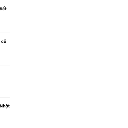
tiết
t cả
 Nhật