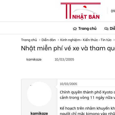
09
Trang chủ
Di
Trang chủ
Diễn đàn
Kinh nghiệm- Kiến thức -Tin tức
Nhật miễn phí vé xe và tham q
T
N
kamikaze
10/03/2005
h
g
r
à
e
y
a
g
d
ử
s
i
10/03/2005
t
a
Chính quyền thành phố Kyoto q
r
cảnh trong vòng 11 ngày nữa v
t
e
Kế hoạch trên nhằm khuyến khí
r
kamikaze
người chỉ mặc kimono vào nhữn