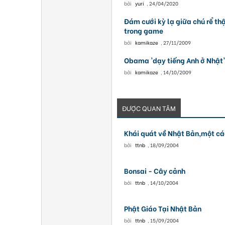
bởi
yuri
,
24/04/2020
Đám cưới kỳ lạ giữa chú rể th
trong game
bởi
kamikaze
,
27/11/2009
Obama 'dạy tiếng Anh ở Nhật'
bởi
kamikaze
,
14/10/2009
ĐƯỢC QUAN TÂM
Khái quát về Nhật Bản,một cá
bởi
ttnb
,
18/09/2004
Bonsai - Cây cảnh
bởi
ttnb
,
14/10/2004
Phật Giáo Tại Nhật Bản
bởi
ttnb
,
15/09/2004