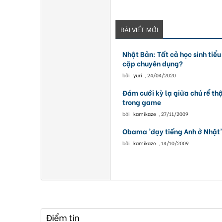
BÀI VIẾT MỚI
Nhật Bản: Tất cả học sinh tiể
cặp chuyên dụng?
bởi
yuri
,
24/04/2020
Đám cưới kỳ lạ giữa chú rể th
trong game
bởi
kamikaze
,
27/11/2009
Obama 'dạy tiếng Anh ở Nhật'
bởi
kamikaze
,
14/10/2009
Điểm tin