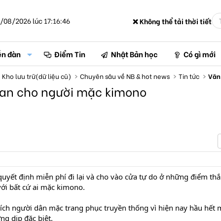
/08/2026 lúc 17:16:46
❌ Không thể tải thời tiết
ễn đàn
Điểm Tin
Nhật Bản học
Có gì mới
Kho lưu trữ(dữ liệu cũ)
Chuyên sâu về NB & hot news
Tin tức
Văn
uan cho người mặc kimono
uyết định miễn phí đi lại và cho vào cửa tự do ở những điểm th
ới bất cứ ai mặc kimono.
ch người dân mặc trang phục truyền thống vì hiện nay hầu hết 
g dịp đặc biệt.