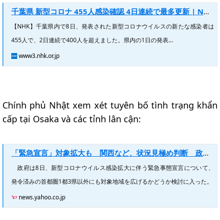
千葉県 新型コロナ 455人感染確認 4日連続で最多更新 | NHKニュース
【NHK】千葉県内で8日、発表された新型コロナウイルスの新たな感染者は
455人で、2日連続で400人を超えました。県内の1日の発表…
www3.nhk.or.jp
Chính phủ Nhật xem xét tuyên bố tình trạng khẩn
cấp tại Osaka và các tỉnh lân cận:
「緊急宣言」対象拡大も 関西など、状況見極め判断 政府（時事通信） - Yahoo!ニュース
政府は8日、新型コロナウイルス感染拡大に伴う緊急事態宣言について、
発令済みの首都圏1都3県以外にも対象地域を広げるかどうか検討に入った。
news.yahoo.co.jp