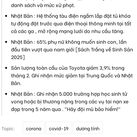
danh sách và mức xử phạt.
Nhật Bản : Hệ thống tàu điện ngầm lắp đặt tủ khóa
tự động đặt trước qua điện thoại thông minh tại tất
cả các ga , mở rộng mạng lưới do nhu cầu tăng.
Nhật Bản : 65% phụ nữ không muốn sinh con, lần
đầu tiên vượt qua nam giới [Sách Trắng về Sinh Sản
2025]
Sản lượng toàn cầu của Toyota giảm 3,9% trong
tháng 2. Ghi nhận mức giảm tại Trung Quốc và Nhật
Bản.
Nhật Bản : Ghi nhận 5.000 trường hợp học sinh tử
vong hoặc bị thương nặng trong các vụ tai nạn xe
đạp trong 5 năm qua . "Hãy đội mũ bảo hiểm!"
T
Topic:
corona
covid-19
dương tính
ừ