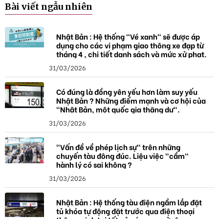
k
Bài viết ngẫu nhiên
h
ó
a
Nhật Bản : Hệ thống "Vé xanh" sẽ được áp
dụng cho các vi phạm giao thông xe đạp từ
tháng 4 , chi tiết danh sách và mức xử phạt.
31/03/2026
Có đúng là đồng yên yếu hơn làm suy yếu
Nhật Bản ? Những điểm mạnh và cơ hội của
"Nhật Bản, một quốc gia thặng dư".
31/03/2026
"Vấn đề về phép lịch sự" trên những
chuyến tàu đông đúc. Liệu việc "cầm"
hành lý có sai không ?
31/03/2026
Nhật Bản : Hệ thống tàu điện ngầm lắp đặt
tủ khóa tự động đặt trước qua điện thoại