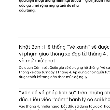
các ga , mở rộng mạng lưới do nhu
cầu tăng.
Nhật Bản : Hệ thống "Vé xanh" sẽ đượ
vi phạm giao thông xe đạp từ tháng 4 , 
và mức xử phạt.
Cơ quan Cảnh sát Quốc gia sẽ áp dụng hệ thống "vé x
thông xe đạp từ ngày 1 tháng 4. Áp dụng cho người từ 1
được thiết kế tăng dần theo mức độ nguy...
"Vấn đề về phép lịch sự" trên những c
đúc. Liệu việc "cầm" hành lý có sai kh
Vào tháng 4, nhiều người bắt đầu sử dụng tàu do đi họ