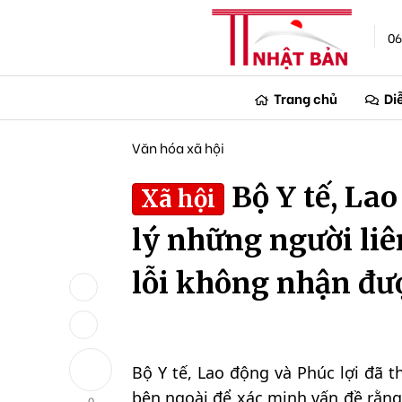
06
Trang chủ
Di
Văn hóa xã hội
Bộ Y tế, Lao
Xã hội
lý những người li
lỗi không nhận đượ
Bộ Y tế, Lao động và Phúc lợi đã 
bên ngoài để xác minh vấn đề rằn
0