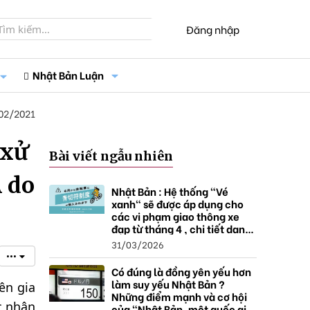
Đăng nhập
Nhật Bản Luận
02/2021
 xử
Bài viết ngẫu nhiên
 do
Nhật Bản : Hệ thống "Vé
xanh" sẽ được áp dụng cho
các vi phạm giao thông xe
đạp từ tháng 4 , chi tiết danh
sách và mức xử phạt.
31/03/2026
•••
Có đúng là đồng yên yếu hơn
làm suy yếu Nhật Bản ?
ên gia
Những điểm mạnh và cơ hội
c nhận
của "Nhật Bản, một quốc gia