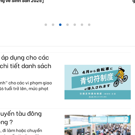
c áp dụng cho các
chi tiết danh sách
anh" cho các vi phạm giao
6 tuổi trở lên, mức phạt
huyến tàu đông
ông ?
c, đi làm hoặc chuyển