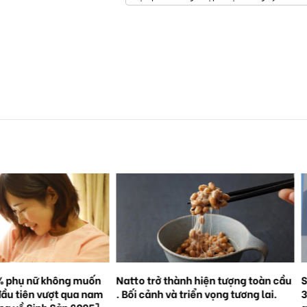
% phụ nữ không muốn
Natto trở thành hiện tượng toàn cầu
S
đầu tiên vượt qua nam
. Bối cảnh và triển vọng tương lai.
3
ắng về Sinh Sản 2025]
g