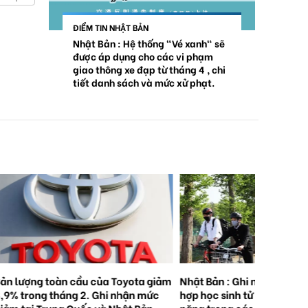
ĐIỂM TIN NHẬT BẢN
Nhật Bản : Hệ thống "Vé xanh" sẽ
được áp dụng cho các vi phạm
giao thông xe đạp từ tháng 4 , chi
tiết danh sách và mức xử phạt.
ản lượng toàn cầu của Toyota giảm
Nhật Bản : Ghi nhận 5.000
,9% trong tháng 2. Ghi nhận mức
hợp học sinh tử vong hoặc
iảm tại Trung Quốc và Nhật Bản.
nặng trong các vụ tai nạn 