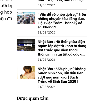
thặng dư".
31/03/2026
ười bị
ng hợp
"Vấn đề về phép lịch sự" trên
những chuyến tàu đông đúc.
iện đã
Liệu việc "cầm" hành lý có
sai không ?
31/03/2026
Nhật Bản : Hệ thống tàu điện
ngầm lắp đặt tủ khóa tự động
đặt trước qua điện thoại
thông minh tại tất cả các ga ,
mở rộng mạng lưới do nhu
31/03/2026
cầu tăng.
Nhật Bản : 65% phụ nữ không
muốn sinh con, lần đầu tiên
vượt qua nam giới [Sách
Trắng về Sinh Sản 2025]
31/03/2026
Được quan tâm