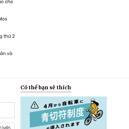
ao cho
 Mos
g thứ 2
sản và
Có thể bạn sẽ thích
h luận.