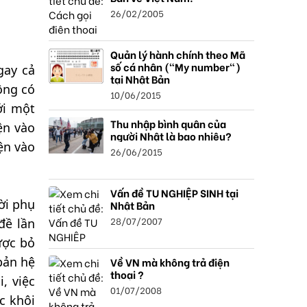
26/02/2005
Quản lý hành chính theo Mã
số cá nhân ("My number")
gay cả
tại Nhật Bản
ông có
10/06/2015
với một
Thu nhập bình quân của
ện vào
người Nhật là bao nhiêu?
ện vào
26/06/2015
Vấn đề TU NGHIỆP SINH tại
ời phụ
Nhật Bản
28/07/2007
đề lần
ược bỏ
bản hệ
Về VN mà không trả điện
thoại ?
, việc
01/07/2008
c khôi