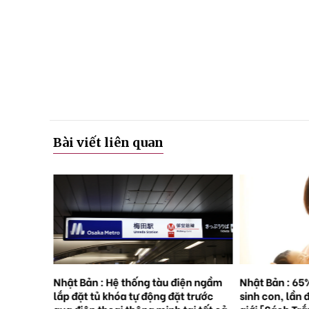
Bài viết liên quan
rên những
Nhật Bản : Hệ thống tàu điện ngầm
Nhật Bản : 65
việc
lắp đặt tủ khóa tự động đặt trước
sinh con, lần 
 ?
qua điện thoại thông minh tại tất cả
giới [Sách Tr