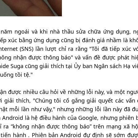
9 năm ngoái và khi nhà thầu sửa chữa ứng dụng, n
iếp xúc bằng ứng dụng cũng bị đánh giá nhầm là kh
Internet (SNS) lần lượt chỉ ra rằng "Tôi đã tiếp xúc 
hông nhận được thông báo" và vấn đề được phát hi
ide Suga cũng giải thích tại Ủy ban Ngân sách Hạ vi
uống tồi tệ."
hận được nhiều câu hỏi về những lỗi này, và một ngư
i giải thích, "Chúng tôi cố gắng giải quyết các vấn 
nhật mỗi lần như vậy," nhưng những lỗi lần này đã đ
ản Android là hệ điều hành của Google, nhưng phiên 
ỉ ra “không nhận được thông báo” trên mạng xã hội
tiến hành . Phiên bản Android đự định sẽ sớm đượ