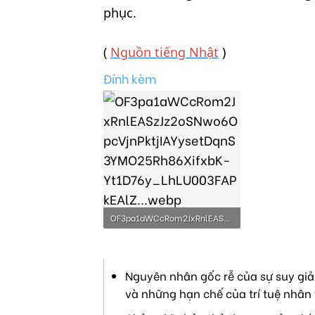
phục.
(
Nguồn tiếng Nhật
)
Đính kèm
OF3pa1aWCcRom2JxRnlEASzJz2oSNwo6OpcVjnPktjIAYysetDqnS3YMO25Rh86XifxbK-Yt1D76y_LhLU003FAPkEAlZ...webp
19.6 KB · Lượt xem: 349
Nguyên nhân gốc rễ của sự suy giả
và những hạn chế của trí tuệ nhân 