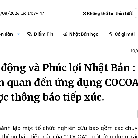
/08/2026 lúc 14:39:47
❌ Không thể tải thời tiết
ễn đàn
Điểm Tin
Nhật Bản học
Có gì mới
10/
 động và Phúc lợi Nhật Bản :
ên quan đến ứng dụng COCOA
c thông báo tiếp xúc.
thành lập một tổ chức nghiên cứu bao gồm các chuy
g thông báo tiếp xúc của "COCOA", một ứng dụng xá