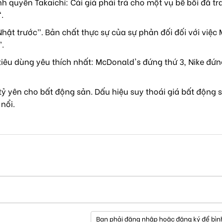
h quyền Takaichi: Cái giá phải trả cho một vụ bê bối đã tr
.
hật trước”. Bản chất thực sự của sự phản đối đối với việc
”.
iêu dùng yêu thích nhất: McDonald's đứng thứ 3, Nike đứn
 tỷ yên cho bất động sản. Dấu hiệu suy thoái giá bất động 
nổi.
Bạn phải đăng nhập hoặc đăng ký để bìn