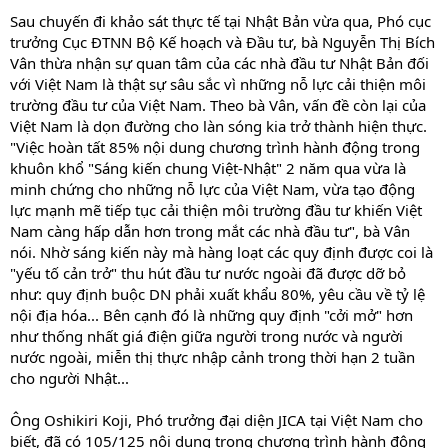
Sau chuyến đi khảo sát thực tế tại Nhật Bản vừa qua, Phó cục
trưởng Cục ĐTNN Bộ Kế hoạch và Đầu tư, bà Nguyễn Thị Bích
Vân thừa nhận sự quan tâm của các nhà đầu tư Nhật Bản đối
với Việt Nam là thật sự sâu sắc vì những nỗ lực cải thiện môi
trường đầu tư của Việt Nam. Theo bà Vân, vấn đề còn lại của
Việt Nam là dọn đường cho làn sóng kia trở thành hiện thực.
"Việc hoàn tất 85% nội dung chương trình hành động trong
khuôn khổ "Sáng kiến chung Việt-Nhật" 2 năm qua vừa là
minh chứng cho những nỗ lực của Việt Nam, vừa tạo động
lực mạnh mẽ tiếp tục cải thiện môi trường đầu tư khiến Việt
Nam càng hấp dẫn hơn trong mắt các nhà đầu tư", bà Vân
nói. Nhờ sáng kiến này mà hàng loạt các quy định được coi là
"yếu tố cản trở" thu hút đầu tư nước ngoài đã được dỡ bỏ
như: quy định buộc DN phải xuất khẩu 80%, yêu cầu về tỷ lệ
nội địa hóa... Bên cạnh đó là những quy định "cởi mở" hơn
như thống nhất giá điện giữa người trong nước và người
nước ngoài, miễn thị thực nhập cảnh trong thời hạn 2 tuần
cho người Nhật...
Ông Oshikiri Koji, Phó trưởng đại diện JICA tại Việt Nam cho
biết, đã có 105/125 nội dung trong chương trình hành động