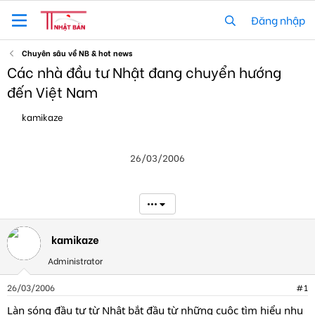
Đăng nhập
Chuyên sâu về NB & hot news
Các nhà đầu tư Nhật đang chuyển hướng
đến Việt Nam
T
N
kamikaze
h
g
r
à
e
y
26/03/2006
a
g
d
ử
s
i
t
•••
a
r
t
kamikaze
e
Administrator
r
26/03/2006
#1
Làn sóng đầu tư từ Nhật bắt đầu từ những cuộc tìm hiểu nhu