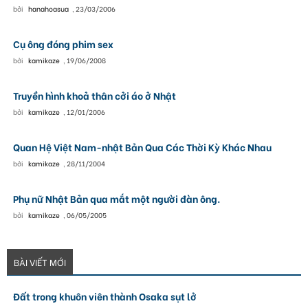
bởi
hanahoasua
,
23/03/2006
Cụ ông đóng phim sex
bởi
kamikaze
,
19/06/2008
Truyền hình khoả thân cởi áo ở Nhật
bởi
kamikaze
,
12/01/2006
Quan Hệ Việt Nam-nhật Bản Qua Các Thời Kỳ Khác Nhau
bởi
kamikaze
,
28/11/2004
Phụ nữ Nhật Bản qua mắt một người đàn ông.
bởi
kamikaze
,
06/05/2005
BÀI VIẾT MỚI
Đất trong khuôn viên thành Osaka sụt lở