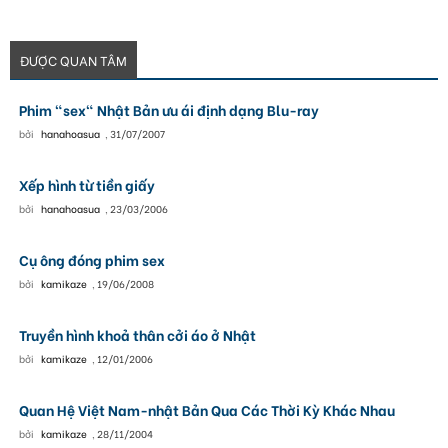
ĐƯỢC QUAN TÂM
Phim "sex" Nhật Bản ưu ái định dạng Blu-ray
bởi
hanahoasua
,
31/07/2007
Xếp hình từ tiền giấy
bởi
hanahoasua
,
23/03/2006
Cụ ông đóng phim sex
bởi
kamikaze
,
19/06/2008
Truyền hình khoả thân cởi áo ở Nhật
bởi
kamikaze
,
12/01/2006
Quan Hệ Việt Nam-nhật Bản Qua Các Thời Kỳ Khác Nhau
bởi
kamikaze
,
28/11/2004