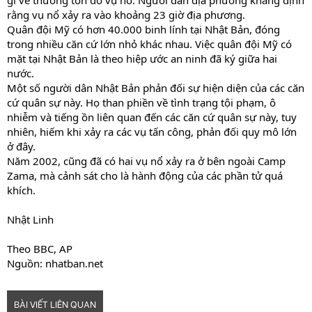
gì về thương tổn do vụ nổ. Người dân địa phương khẳng định
rằng vụ nổ xảy ra vào khoảng 23 giờ địa phương.
Quân đội Mỹ có hơn 40.000 binh lính tại Nhật Bản, đóng
trong nhiều căn cứ lớn nhỏ khác nhau. Việc quân đội Mỹ có
mặt tại Nhật Bản là theo hiệp ước an ninh đã ký giữa hai
nước.
Một số người dân Nhật Bản phản đối sự hiện diện của các căn
cứ quân sự này. Họ than phiền về tình trạng tội phạm, ô
nhiễm và tiếng ồn liên quan đến các căn cứ quân sự này, tuy
nhiên, hiếm khi xảy ra các vụ tấn công, phản đối quy mô lớn
ở đây.
Năm 2002, cũng đã có hai vụ nổ xảy ra ở bên ngoài Camp
Zama, mà cảnh sát cho là hành động của các phần tử quá
khích.
Nhật Linh
Theo BBC, AP
Nguồn: nhatban.net
BÀI VIẾT LIÊN QUAN