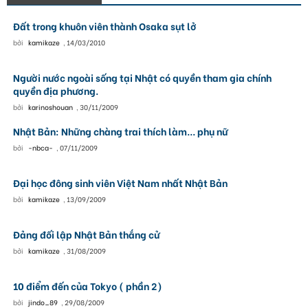
Đất trong khuôn viên thành Osaka sụt lở
bởi
kamikaze
,
14/03/2010
Người nước ngoài sống tại Nhật có quyền tham gia chính
quyền địa phương.
bởi
karinoshouan
,
30/11/2009
Nhật Bản: Những chàng trai thích làm... phụ nữ
bởi
-nbca-
,
07/11/2009
Đại học đông sinh viên Việt Nam nhất Nhật Bản
bởi
kamikaze
,
13/09/2009
Đảng đối lập Nhật Bản thắng cử
bởi
kamikaze
,
31/08/2009
10 điểm đến của Tokyo ( phần 2)
bởi
jindo_89
,
29/08/2009