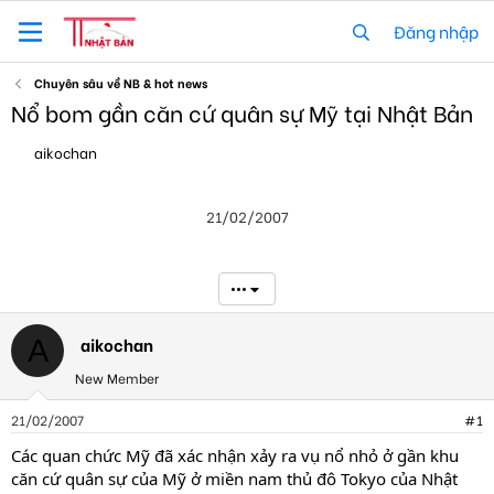
Đăng nhập
Chuyên sâu về NB & hot news
Nổ bom gần căn cứ quân sự Mỹ tại Nhật Bản
T
N
aikochan
h
g
r
à
e
y
21/02/2007
a
g
d
ử
s
i
t
•••
a
r
t
aikochan
A
e
New Member
r
21/02/2007
#1
Các quan chức Mỹ đã xác nhận xảy ra vụ nổ nhỏ ở gần khu
căn cứ quân sự của Mỹ ở miền nam thủ đô Tokyo của Nhật