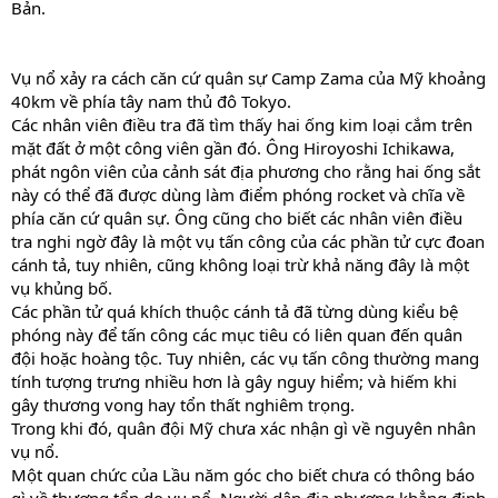
Bản.
Vụ nổ xảy ra cách căn cứ quân sự Camp Zama của Mỹ khoảng
40km về phía tây nam thủ đô Tokyo.
Các nhân viên điều tra đã tìm thấy hai ống kim loại cắm trên
mặt đất ở một công viên gần đó. Ông Hiroyoshi Ichikawa,
phát ngôn viên của cảnh sát địa phương cho rằng hai ống sắt
này có thể đã được dùng làm điểm phóng rocket và chĩa về
phía căn cứ quân sự. Ông cũng cho biết các nhân viên điều
tra nghi ngờ đây là một vụ tấn công của các phần tử cực đoan
cánh tả, tuy nhiên, cũng không loại trừ khả năng đây là một
vụ khủng bố.
Các phần tử quá khích thuộc cánh tả đã từng dùng kiểu bệ
phóng này để tấn công các mục tiêu có liên quan đến quân
đội hoặc hoàng tộc. Tuy nhiên, các vụ tấn công thường mang
tính tượng trưng nhiều hơn là gây nguy hiểm; và hiếm khi
gây thương vong hay tổn thất nghiêm trọng.
Trong khi đó, quân đội Mỹ chưa xác nhận gì về nguyên nhân
vụ nổ.
Một quan chức của Lầu năm góc cho biết chưa có thông báo