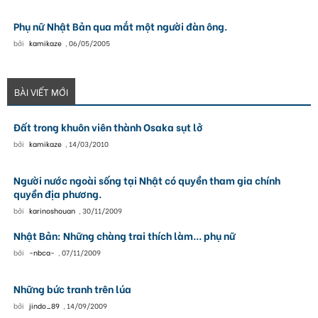
Phụ nữ Nhật Bản qua mắt một người đàn ông.
bởi
kamikaze
,
06/05/2005
BÀI VIẾT MỚI
Đất trong khuôn viên thành Osaka sụt lở
bởi
kamikaze
,
14/03/2010
Người nước ngoài sống tại Nhật có quyền tham gia chính
quyền địa phương.
bởi
karinoshouan
,
30/11/2009
Nhật Bản: Những chàng trai thích làm... phụ nữ
bởi
-nbca-
,
07/11/2009
Những bức tranh trên lúa
bởi
jindo_89
,
14/09/2009