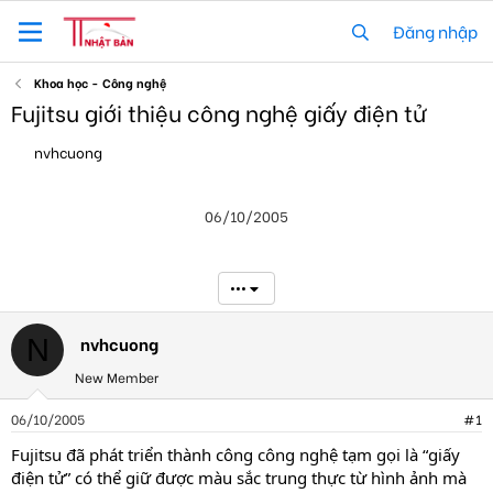
Đăng nhập
Khoa học - Công nghệ
Fujitsu giới thiệu công nghệ giấy điện tử
T
N
nvhcuong
h
g
r
à
e
y
06/10/2005
a
g
d
ử
s
i
t
•••
a
r
t
nvhcuong
N
e
New Member
r
06/10/2005
#1
Fujitsu đã phát triển thành công công nghệ tạm gọi là “giấy
điện tử” có thể giữ được màu sắc trung thực từ hình ảnh mà