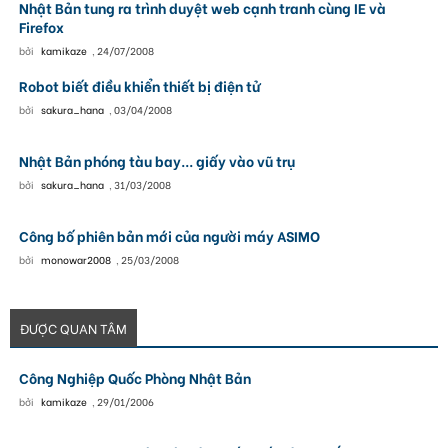
Nhật Bản tung ra trình duyệt web cạnh tranh cùng IE và
Firefox
bởi
kamikaze
,
24/07/2008
Robot biết điều khiển thiết bị điện tử
bởi
sakura_hana
,
03/04/2008
Nhật Bản phóng tàu bay... giấy vào vũ trụ
bởi
sakura_hana
,
31/03/2008
Công bố phiên bản mới của người máy ASIMO
bởi
monowar2008
,
25/03/2008
ĐƯỢC QUAN TÂM
Công Nghiệp Quốc Phòng Nhật Bản
bởi
kamikaze
,
29/01/2006