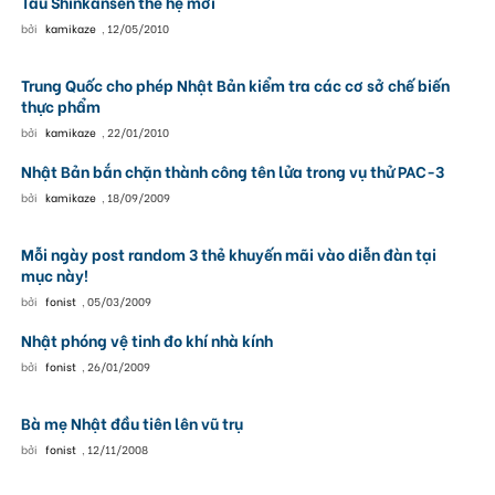
Tàu Shinkansen thế hệ mới
bởi
kamikaze
,
12/05/2010
Trung Quốc cho phép Nhật Bản kiểm tra các cơ sở chế biến
thực phẩm
bởi
kamikaze
,
22/01/2010
Nhật Bản bắn chặn thành công tên lửa trong vụ thử PAC-3
bởi
kamikaze
,
18/09/2009
Mỗi ngày post random 3 thẻ khuyến mãi vào diễn đàn tại
mục này!
bởi
fonist
,
05/03/2009
Nhật phóng vệ tinh đo khí nhà kính
bởi
fonist
,
26/01/2009
Bà mẹ Nhật đầu tiên lên vũ trụ
bởi
fonist
,
12/11/2008