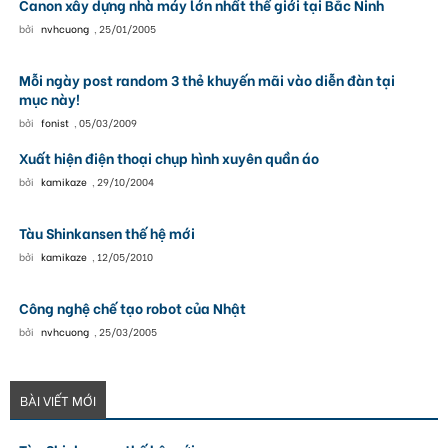
Canon xây dựng nhà máy lớn nhất thế giới tại Bắc Ninh
bởi
nvhcuong
,
25/01/2005
Mỗi ngày post random 3 thẻ khuyến mãi vào diễn đàn tại
mục này!
bởi
fonist
,
05/03/2009
Xuất hiện điện thoại chụp hình xuyên quần áo
bởi
kamikaze
,
29/10/2004
Tàu Shinkansen thế hệ mới
bởi
kamikaze
,
12/05/2010
Công nghệ chế tạo robot của Nhật
bởi
nvhcuong
,
25/03/2005
BÀI VIẾT MỚI