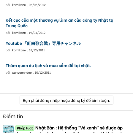
bởi
kamikaze
,
05/06/2012
Kết cục của một thương vụ làm ăn của công ty Nhật tại
Trung Quốc
bởi
kamikaze
,
19/04/2012
Youtube 「紅白歌合戦」専用チャンネル
bởi
kamikaze
,
31/12/2011
Thăm quan du lịch và mua sắm đồ tại nhật.
bởi
xuhoaanhdao
,
10/12/2011
Bạn phải đăng nhập hoặc đăng ký để bình luận.
Điểm tin
Nhật Bản : Hệ thống "Vé xanh" sẽ được áp
Pháp luật