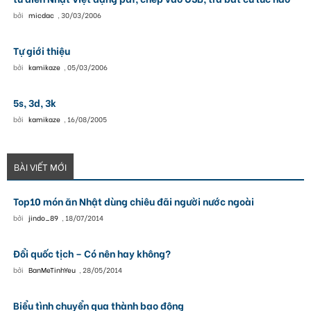
bởi
micdac
,
30/03/2006
Tự giới thiệu
bởi
kamikaze
,
05/03/2006
5s, 3d, 3k
bởi
kamikaze
,
16/08/2005
BÀI VIẾT MỚI
Top10 món ăn Nhật dùng chiêu đãi người nước ngoài
bởi
jindo_89
,
18/07/2014
Đổi quốc tịch – Có nên hay không?
bởi
BanMeTinhYeu
,
28/05/2014
Biểu tình chuyển qua thành bạo động