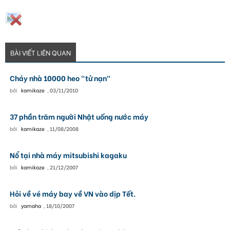
BÀI VIẾT LIÊN QUAN
Cháy nhà 10000 heo "tử nạn"
bởi
kamikaze
,
03/11/2010
37 phần trăm người Nhật uống nước máy
bởi
kamikaze
,
11/08/2008
Nổ tại nhà máy mitsubishi kagaku
bởi
kamikaze
,
21/12/2007
Hỏi về vé máy bay về VN vào dịp Tết.
bởi
yamaha
,
18/10/2007