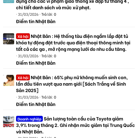
dụng cho các vi phạm giao thông xe đạp từ tháng 4 ,
chi tiết danh sách và mức xử phạt.
31/03/2026
Trả lời: 0
Điểm tin Nhật Bản
Nhật Bản : Hệ thống tàu điện ngầm lắp đặt tủ
Xã hội
khóa tự động đặt trước qua điện thoại thông minh tại
tất cả các ga , mở rộng mạng lưới do nhu cầu tăng.
31/03/2026
Trả lời: 0
Điểm tin Nhật Bản
Nhật Bản : 65% phụ nữ không muốn sinh con,
Xã hội
lần đầu tiên vượt qua nam giới [Sách Trắng về Sinh
Sản 2025]
31/03/2026
Trả lời: 0
Điểm tin Nhật Bản
Sản lượng toàn cầu của Toyota giảm
Doanh nghiệp
3,9% trong tháng 2. Ghi nhận mức giảm tại Trung Quốc
và Nhật Bản.