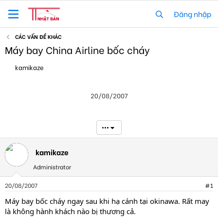
Đăng nhập
CÁC VẤN ĐỀ KHÁC
Máy bay China Airline bốc cháy
T
N
kamikaze
h
g
r
à
e
y
20/08/2007
a
g
d
ử
s
i
t
•••
a
r
t
kamikaze
e
Administrator
r
20/08/2007
#1
Máy bay bốc cháy ngay sau khi hạ cánh tại okinawa. Rất may
là không hành khách nào bị thương cả.