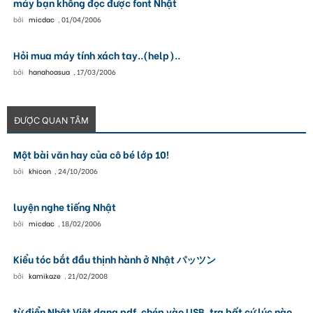
máy bạn không đọc được font Nhật
bởi
micdac
,
01/04/2006
Hỏi mua máy tính xách tay..(help)..
bởi
hanahoasua
,
17/03/2006
ĐƯỢC QUAN TÂM
Một bài văn hay của cô bé lớp 10!
bởi
khicon
,
24/10/2006
luyện nghe tiếng Nhật
bởi
micdac
,
18/02/2006
Kiểu tóc bắt đầu thịnh hành ở Nhật パッツン
bởi
kamikaze
,
21/02/2008
từ điển Nhật Việt dạng pdf, chép vào USB, tra bất cứ lúc nào