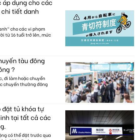
c áp dụng cho các
 chi tiết danh
xanh" cho các vi phạm
i từ 16 tuổi trở lên, mức
chuyến tàu đông
ông ?
c, đi làm hoặc chuyển
ác chuyến thường đông
 đặt tủ khóa tự
nh tại tất cả các
g.
ộng có thể đặt trước qua