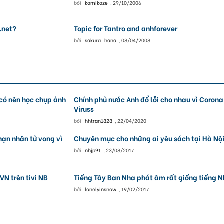
bởi
kamikaze
,
29/10/2006
.net?
Topic for Tantro and anhforever
bởi
sakura_hana
,
08/04/2008
có nên học chụp ảnh
Chính phủ nước Anh đổ lỗi cho nhau vì Corona
Viruss
bởi
hhtran1828
,
22/04/2020
nạn nhân tử vong vì
Chuyên mục cho những ai yêu sách tại Hà Nộ
bởi
nhjp91
,
23/08/2017
VN trên tivi NB
Tiếng Tây Ban Nha phát âm rất giống tiếng 
bởi
lonelyinsnow
,
19/02/2017