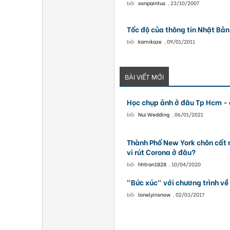
bởi
sonpaintus
,
23/10/2007
Tốc độ của thông tin Nhật Bản
bởi
kamikaze
,
09/01/2011
BÀI VIẾT MỚI
Học chụp ảnh ở đâu Tp Hcm - 
bởi
Nui Wedding
,
06/01/2021
Thành Phố New York chôn cất 
vi rút Corona ở đâu?
bởi
hhtran1828
,
10/04/2020
"Bức xúc" với chương trình về 
bởi
lonelyinsnow
,
02/03/2017