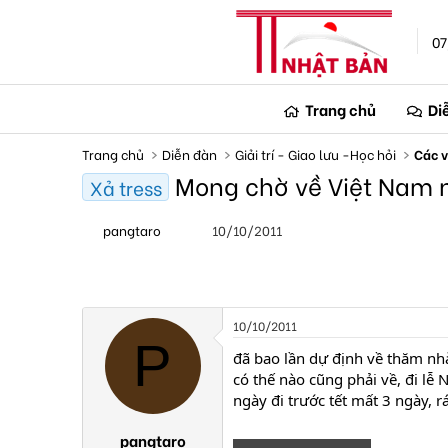
07
Trang chủ
Di
Trang chủ
Diễn đàn
Giải trí - Giao lưu -Học hỏi
Các v
Mong chờ về Việt Nam 
Xả tress
T
N
pangtaro
10/10/2011
h
g
r
à
e
y
a
g
d
ử
s
i
10/10/2011
t
P
a
đã bao lần dự định về thăm nhà
r
có thế nào cũng phải về, đi lễ 
t
ngày đi trước tết mất 3 ngày, rá
e
r
pangtaro