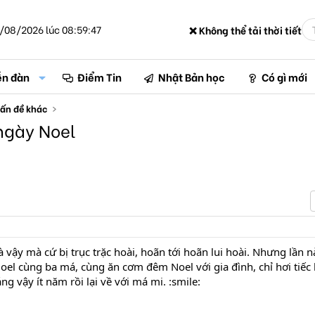
/08/2026 lúc 08:59:47
❌ Không thể tải thời tiết
ễn đàn
Điểm Tin
Nhật Bản học
Có gì mới
ấn đề khác
ngày Noel
 vậy mà cứ bị trục trặc hoài, hoãn tới hoãn lui hoài. Nhưng lần 
Noel cùng ba má, cùng ăn cơm đêm Noel với gia đình, chỉ hơi tiếc 
ng vậy ít năm rồi lại về với má mi. :smile: