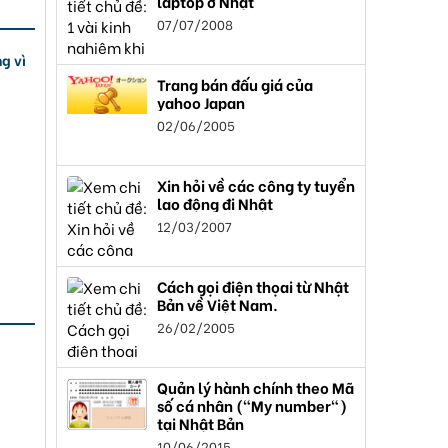
laptop ở Nhật
07/07/2008
g vì
Trang bán đấu giá của
yahoo Japan
02/06/2005
Xin hỏi về các công ty tuyển
lao động đi Nhật
12/03/2007
Cách gọi điện thọai từ Nhật
Bản về Việt Nam.
26/02/2005
Quản lý hành chính theo Mã
số cá nhân ("My number")
tại Nhật Bản
10/06/2015