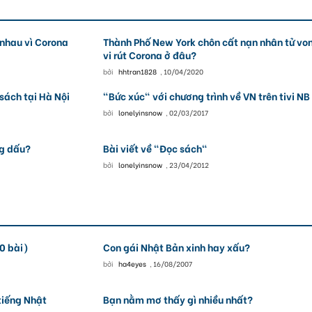
 nhau vì Corona
Thành Phố New York chôn cất nạn nhân tử von
vi rút Corona ở đâu?
bởi
hhtran1828
,
10/04/2020
sách tại Hà Nội
"Bức xúc" với chương trình về VN trên tivi NB
bởi
lonelyinsnow
,
02/03/2017
ng dấu?
Bài viết về "Đọc sách"
bởi
lonelyinsnow
,
23/04/2012
0 bài)
Con gái Nhật Bản xinh hay xấu?
bởi
ha4eyes
,
16/08/2007
tiếng Nhật
Bạn nằm mơ thấy gì nhiều nhất?