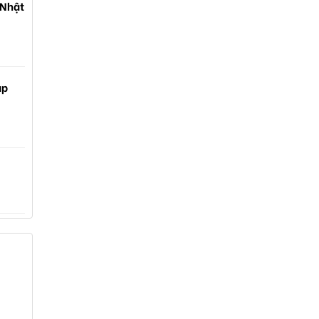
 Nhật
ạp