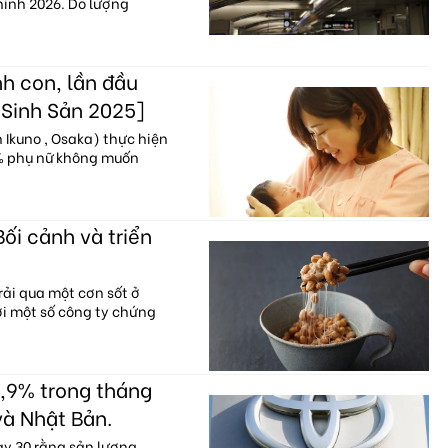
hính 2026. Do lượng
h con, lần đầu
 Sinh Sản 2025]
Ikuno , Osaka) thực hiện
0% phụ nữ không muốn
Bối cảnh và triển
ải qua một cơn sốt ở
với một số công ty chứng
,9% trong tháng
và Nhật Bản.
ày 30 rằng sản lượng