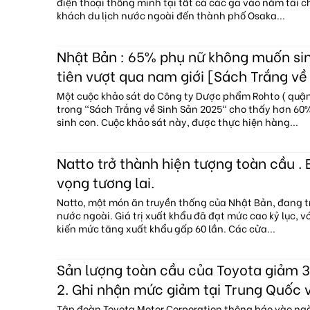
điện thoại thông minh tại tất cả các ga vào năm tài c
khách du lịch nước ngoài đến thành phố Osaka...
Nhật Bản : 65% phụ nữ không muốn sin
tiên vượt qua nam giới [Sách Trắng về
Một cuộc khảo sát do Công ty Dược phẩm Rohto ( quận 
trong "Sách Trắng về Sinh Sản 2025" cho thấy hơn 6
sinh con. Cuộc khảo sát này, được thực hiện hàng...
Natto trở thành hiện tượng toàn cầu . 
vọng tương lai.
Natto, một món ăn truyền thống của Nhật Bản, đang tr
nước ngoài. Giá trị xuất khẩu đã đạt mức cao kỷ lục, 
kiến mức tăng xuất khẩu gấp 60 lần. Các cửa...
Sản lượng toàn cầu của Toyota giảm 3
2. Ghi nhận mức giảm tại Trung Quốc 
Tập đoàn Toyota Motor Corporation thông báo vào ng