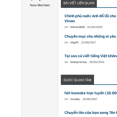
BÀI VIẾT LIÊN QUAN
New Member
Chính phủ nước Anh đổ lỗi cho
Viruss
bởi
hhtran1828
,
22/04/2020
Chuyên mục cho những ai yêu 
bởi
nhjp91
,
23/08/2017
Tại sao cứ viết tiếng Việt khô
bởi
lonelyinsnow
,
30/08/2015
ĐƯỢC QUAN TÂM
hát karaoke trực tuyến (10.00
bởi
micdac
,
18/08/2007
Chuyển tên của bạn sang Tên 