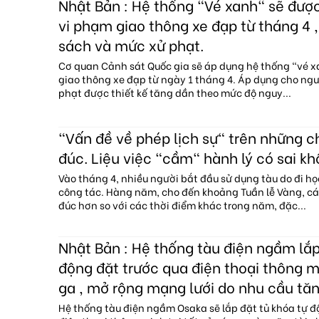
Nhật Bản : Hệ thống "Vé xanh" sẽ đượ
vi phạm giao thông xe đạp từ tháng 4 ,
sách và mức xử phạt.
Cơ quan Cảnh sát Quốc gia sẽ áp dụng hệ thống "vé 
giao thông xe đạp từ ngày 1 tháng 4. Áp dụng cho ngườ
phạt được thiết kế tăng dần theo mức độ nguy...
"Vấn đề về phép lịch sự" trên những 
đúc. Liệu việc "cầm" hành lý có sai kh
Vào tháng 4, nhiều người bắt đầu sử dụng tàu do đi họ
công tác. Hàng năm, cho đến khoảng Tuần lễ Vàng, c
đúc hơn so với các thời điểm khác trong năm, đặc...
Nhật Bản : Hệ thống tàu điện ngầm lắp
động đặt trước qua điện thoại thông mi
ga , mở rộng mạng lưới do nhu cầu tăn
Hệ thống tàu điện ngầm Osaka sẽ lắp đặt tủ khóa tự đ