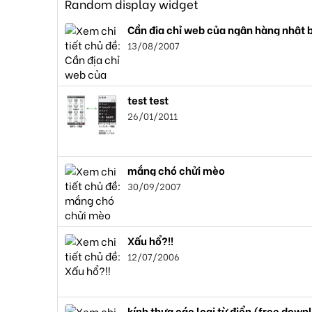
Random display widget
Cần địa chỉ web của ngân hàng nhật 
13/08/2007
test test
26/01/2011
mắng chó chửi mèo
30/09/2007
Xấu hổ?!!
12/07/2006
kính thưa các loại từ điển (free down