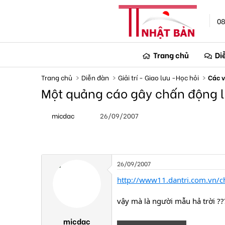
08
Trang chủ
Di
Trang chủ
Diễn đàn
Giải trí - Giao lưu -Học hỏi
Các v
Một quảng cáo gây chấn động l
T
N
micdac
26/09/2007
h
g
r
à
e
y
a
g
d
ử
s
i
26/09/2007
t
a
http://www11.dantri.com.vn/
r
t
vậy mà là người mẫu hả trời ???
e
r
micdac