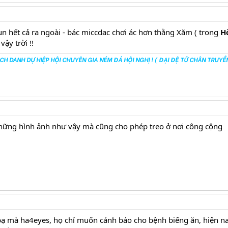
 phun hết cả ra ngoài - bác miccdac chơi ác hơn thằng Xăm ( trong
H
ậy trời !!
CH DANH DỰ HIỆP HỘI CHUYÊN GIA NÉM ĐÁ HỘI NGHỊ ! ( ĐẠI ĐỆ TỬ CHÂN TRUYỀ
hững hình ảnh như vậy mà cũng cho phép treo ở nơi công cộng
bạ mà ha4eyes, họ chỉ muốn cảnh báo cho bệnh biếng ăn, hiện na