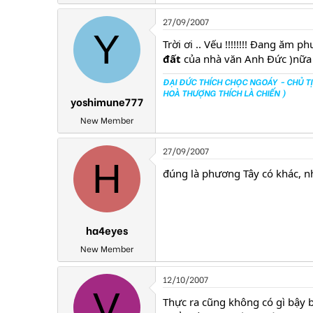
27/09/2007
Y
Trời ơi .. Vếu !!!!!!!! Đang ăm
đất
của nhà văn Anh Đức )nữa v
ĐẠI ĐỨC THÍCH CHỌC NGOÁY - CHỦ TỊ
HOÀ THƯỢNG THÍCH LÀ CHIẾN )
yoshimune777
New Member
27/09/2007
H
đúng là phương Tây có khác, n
ha4eyes
New Member
12/10/2007
V
Thực ra cũng không có gì bậy 