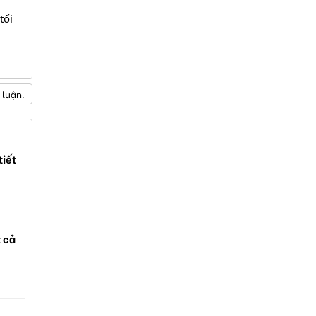
tối
 luận.
tiết
t cả