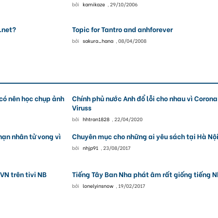
bởi
kamikaze
,
29/10/2006
.net?
Topic for Tantro and anhforever
bởi
sakura_hana
,
08/04/2008
có nên học chụp ảnh
Chính phủ nước Anh đổ lỗi cho nhau vì Corona
Viruss
bởi
hhtran1828
,
22/04/2020
nạn nhân tử vong vì
Chuyên mục cho những ai yêu sách tại Hà Nộ
bởi
nhjp91
,
23/08/2017
VN trên tivi NB
Tiếng Tây Ban Nha phát âm rất giống tiếng 
bởi
lonelyinsnow
,
19/02/2017