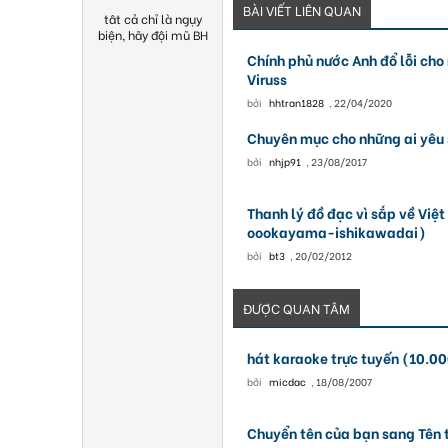
BÀI VIẾT LIÊN QUAN
tât cả chỉ là ngụy
biện, hãy đội mũ BH
Chính phủ nước Anh đổ lỗi cho
Viruss
bởi
hhtran1828
,
22/04/2020
Chuyên mục cho những ai yêu 
bởi
nhjp91
,
23/08/2017
Thanh lý đồ đạc vì sắp về Vi
oookayama-ishikawadai)
bởi
bt3
,
20/02/2012
ĐƯỢC QUAN TÂM
hát karaoke trực tuyến (10.00
bởi
micdac
,
18/08/2007
Chuyển tên của bạn sang Tên 