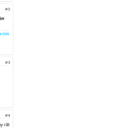
#2
òn
N CỦA
#3
#4
y rất