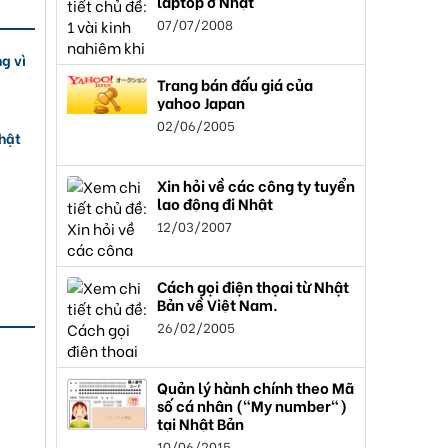
laptop ở Nhật
07/07/2008
g vì
Trang bán đấu giá của
yahoo Japan
02/06/2005
Nhật
Xin hỏi về các công ty tuyển
lao động đi Nhật
12/03/2007
Cách gọi điện thọai từ Nhật
Bản về Việt Nam.
26/02/2005
Quản lý hành chính theo Mã
số cá nhân ("My number")
tại Nhật Bản
10/06/2015