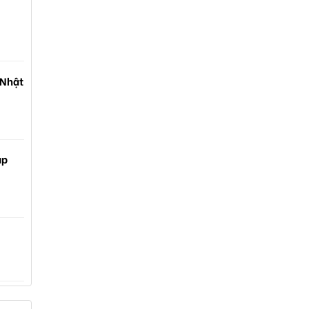
 Nhật
ạp