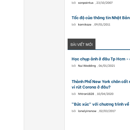
bởi
sonpaintus
,
23/10/2007
Tốc độ của thông tin Nhật Bản
bởi
kamikaze
,
09/01/2011
BÀI VIẾT MỚI
Học chụp ảnh ở đâu Tp Hcm - 
bởi
Nui Wedding
,
06/01/2021
Thành Phố New York chôn cất 
vi rút Corona ở đâu?
bởi
hhtran1828
,
10/04/2020
"Bức xúc" với chương trình về 
bởi
lonelyinsnow
,
02/03/2017