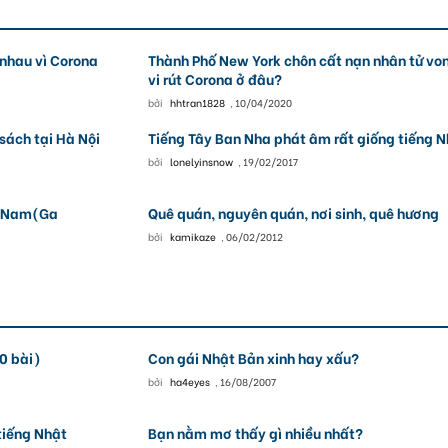
 nhau vì Corona
Thành Phố New York chôn cất nạn nhân tử von
vi rút Corona ở đâu?
bởi
hhtran1828
,
10/04/2020
sách tại Hà Nội
Tiếng Tây Ban Nha phát âm rất giống tiếng 
bởi
lonelyinsnow
,
19/02/2017
ệt Nam(Ga
Quê quán, nguyên quán, nơi sinh, quê hương
bởi
kamikaze
,
06/02/2012
0 bài)
Con gái Nhật Bản xinh hay xấu?
bởi
ha4eyes
,
16/08/2007
tiếng Nhật
Bạn nằm mơ thấy gì nhiều nhất?