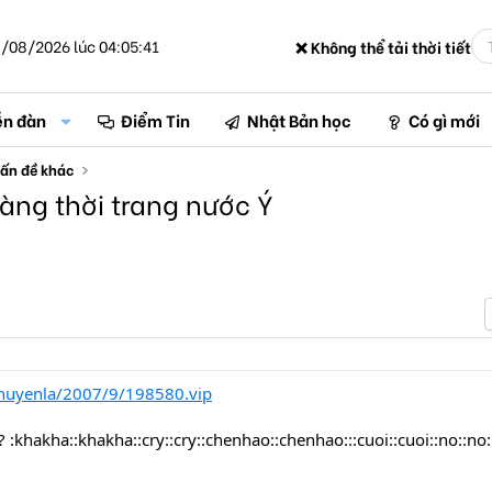
/08/2026 lúc 04:05:41
❌ Không thể tải thời tiết
ễn đàn
Điểm Tin
Nhật Bản học
Có gì mới
ấn đề khác
àng thời trang nước Ý
chuyenla/2007/9/198580.vip
 :khakha::khakha::cry::cry::chenhao::chenhao:::cuoi::cuoi::no::no: