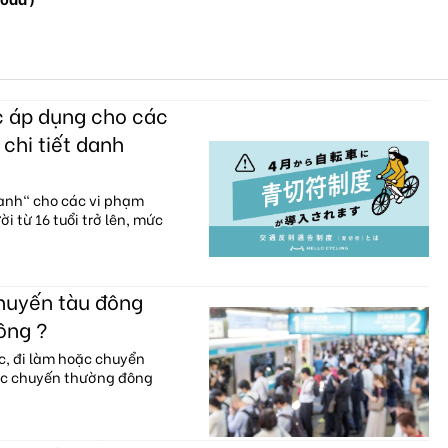
c áp dụng cho các
 chi tiết danh
xanh" cho các vi phạm
i từ 16 tuổi trở lên, mức
chuyến tàu đông
ông ?
c, đi làm hoặc chuyển
ác chuyến thường đông