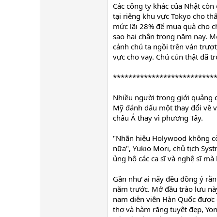
Các công ty khác của Nhật còn
tại riêng khu vực Tokyo cho th
mức lãi 28% để mua quà cho ch
sao hai chân trong năm nay. M
cảnh chú ta ngồi trên ván trượt
vực cho vay. Chú cún thật đã t
**************************
Nhiều người trong giới quảng c
Mỹ đánh dấu một thay đổi về 
châu Á thay vì phương Tây.
"Nhãn hiệu Holywood không còn
nữa", Yukio Mori, chủ tịch Sys
ủng hộ các ca sĩ và nghệ sĩ mà
Gần như ai nấy đều đồng ý rằn
năm trước. Mở đầu trào lưu nà
nam diễn viên Hàn Quốc được g
thơ và hàm răng tuyệt đẹp, Yon