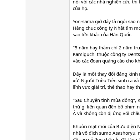
nói với các nhà nghiên cứu thị
của họ.
Yon-sama giờ đây là ngôi sao n
Hàng chục công ty Nhật tìm mọi
sao lớn khác của Hàn Quốc.
"5 năm hay thậm chí 2 năm trướ
Kamiguchi thuộc công ty Dents
vào các đoạn quảng cáo cho kh
Đây là một thay đổi đáng kinh 
xử. Người Triều Tiên sinh ra v
lĩnh vực giải trí, thể thao hay t
"Sau Chuyện tình mùa đông", K
thứ gì liên quan đến bộ phim n
Á và không còn dị ứng với châ
Khuôn mặt mới của Bưu điện Nh
nhà vô địch sumo Asashoryu, 
đề cao vẻ đẹp châu Á, đã tăng 