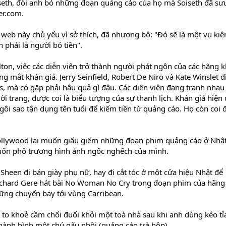
iseth, đòi anh bỏ những đoạn quảng cáo của họ mà Soiseth đã sư
er.com.
 web này chủ yếu vì sở thích, đã nhượng bộ: "Đó sẽ là một vụ kiệ
phải là người bỏ tiền".
ilton, việc các diễn viên trở thành người phát ngôn của các hãng 
ng mắt khán giả. Jerry Seinfield, Robert De Niro và Kate Winslet đ
, mà có gặp phải hậu quả gì đâu. Các diễn viên đang tranh nhau
i trang, được coi là biểu tượng của sự thanh lịch. Khán giả hiện 
gôi sao tận dụng tên tuổi để kiếm tiền từ quảng cáo. Họ còn coi đ
 Hollywood lại muốn giấu giếm những đoạn phim quảng cáo ở Nhậ
muốn phô trương hình ảnh ngốc nghếch của mình.
heen đi bán giày phụ nữ, hay đi cắt tóc ở một cửa hiệu Nhật để
Richard Gere hát bài No Woman No Cry trong đoạn phim của hãng
ững chuyến bay tới vùng Carribean.
i to khoẻ cầm chổi đuổi khỏi một toà nhà sau khi anh dùng kéo tỉ
hành hình một chú gấu nhồi (quảng cáo trà hộp) .