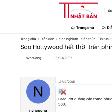
06
Trang chủ
Di
Trang chủ
Diễn đàn
Kinh nghiệm- Kiến thức -Tin tức
Sao Hollywood hết thời trên ph
T
N
nvhcuong
13/10/2005
h
g
r
à
e
y
a
g
d
ử
s
i
13/10/2005
t
N
a
r
t
Brad Pitt quảng cáo trang phụ
e
503.
r
nvhcuong