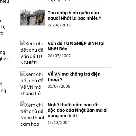
chiều
Thu nhập bình quân của
người Nhật là bao nhiêu?
m
26/06/2015
ch,
ười
Vấn đề TU NGHIỆP SINH tại
Nhật Bản
ong
28/07/2007
hệ sĩ
Về VN mà không trả điện
thoại ?
i
01/07/2008
óng
Nghệ thuật cắm hoa rất
độc đáo của Nhật Bản mà ai
cũng nên biết
17/10/2004