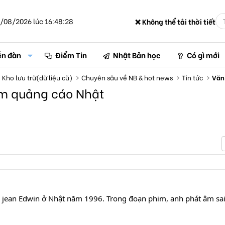
/08/2026 lúc 16:48:28
❌ Không thể tải thời tiết
ễn đàn
Điểm Tin
Nhật Bản học
Có gì mới
Kho lưu trữ(dữ liệu cũ)
Chuyên sâu về NB & hot news
Tin tức
Văn
im quảng cáo Nhật
c jean Edwin ở Nhật năm 1996. Trong đoạn phim, anh phát âm sai