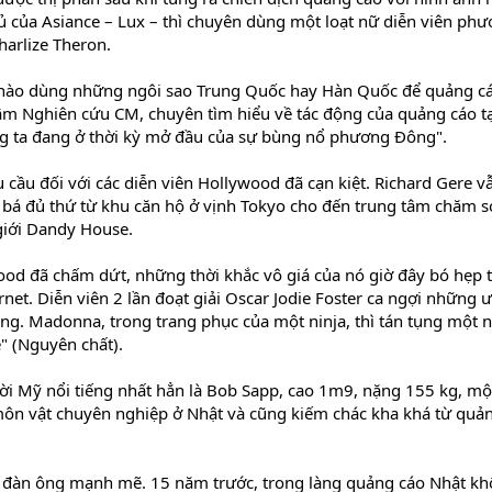
ủ của Asiance – Lux – thì chuyên dùng một loạt nữ diễn viên ph
harlize Theron.
nào dùng những ngôi sao Trung Quốc hay Hàn Quốc để quảng cá
tâm Nghiên cứu CM, chuyên tìm hiểu về tác động của quảng cáo tạ
g ta đang ở thời kỳ mở đầu của sự bùng nổ phương Đông".
 cầu đối với các diễn viên Hollywood đã cạn kiệt. Richard Gere v
g bá đủ thứ từ khu căn hộ ở vịnh Tokyo cho đến trung tâm chăm s
giới Dandy House.
ood đã chấm dứt, những thời khắc vô giá của nó giờ đây bó hẹp 
net. Diễn viên 2 lần đoạt giải Oscar Jodie Foster ca ngợi những 
ng. Madonna, trong trang phục của một ninja, thì tán tụng một 
" (Nguyên chất).
i Mỹ nổi tiếng nhất hẳn là Bob Sapp, cao 1m9, nặng 155 kg, mộ
ôn vật chuyên nghiệp ở Nhật và cũng kiếm chác kha khá từ quả
 đàn ông mạnh mẽ. 15 năm trước, trong làng quảng cáo Nhật k