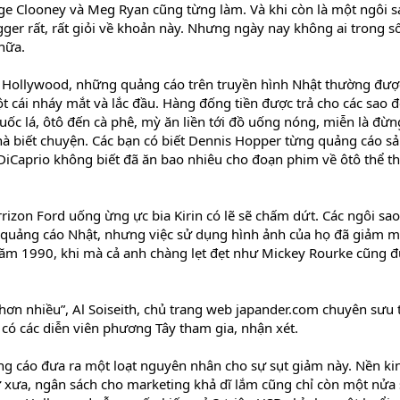
rge Clooney và Meg Ryan cũng từng làm. Và khi còn là một ngôi s
er rất, rất giỏi về khoản này. Nhưng ngày nay không ai trong s
nữa.
a Hollywood, những quảng cáo trên truyền hình Nhật thường đượ
 cái nháy mắt và lắc đầu. Hàng đống tiền được trả cho các sao đ
uốc lá, ôtô đến cà phê, mỳ ăn liền tới đồ uống nóng, miễn là đừn
hà biết chuyện. Các bạn có biết Dennis Hopper từng quảng cáo s
Caprio không biết đã ăn bao nhiêu cho đoạn phim về ôtô thể t
izon Ford uống ừng ực bia Kirin có lẽ sẽ chấm dứt. Các ngôi sa
 quảng cáo Nhật, nhưng việc sử dụng hình ảnh của họ đã giảm 
ăm 1990, khi mà cả anh chàng lẹt đẹt như Mickey Rourke cũng 
hơn nhiều”, Al Soiseith, chủ trang web japander.com chuyên sưu
có các diễn viên phương Tây tham gia, nhận xét.
ng cáo đưa ra một loạt nguyên nhân cho sự sụt giảm này. Nền ki
xưa, ngân sách cho marketing khả dĩ lắm cũng chỉ còn một nửa