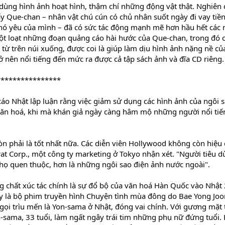
 dùng hình ảnh hoạt hình, thậm chí những động vật thật. Nghiên
ấy Que-chan – nhân vật chú cún có chủ nhân suốt ngày đi vay tiền
ó yêu của mình – đã có sức tác động mạnh mẽ hơn hầu hết các 
ột loạt những đoạn quảng cáo hài hước của Que-chan, trong đó 
 từ trên núi xuống, được coi là giúp làm dịu hình ảnh nặng nề của
rở nên nổi tiếng đến mức ra được cả tập sách ảnh và đĩa CD riêng.
****************
áo Nhật lập luận rằng việc giảm sử dụng các hình ảnh của ngôi 
văn hoá, khi mà khán giả ngày càng hâm mộ những người nổi tiế
 phải là tốt nhất nữa. Các diễn viên Hollywood không còn hiệu
trat Corp., một công ty marketing ở Tokyo nhận xét. "Người tiêu 
 họ quen thuộc, hơn là những ngôi sao điện ảnh nước ngoài".
g chất xúc tác chính là sự đổ bộ của văn hoá Hàn Quốc vào Nhật 
y là bộ phim truyền hình Chuyện tình mùa đông do Bae Yong Joo
ọi trìu mến là Yon-sama ở Nhật, đóng vai chính. Với gương mặt 
-sama, 33 tuổi, làm ngất ngây trái tim những phụ nữ đứng tuổi.