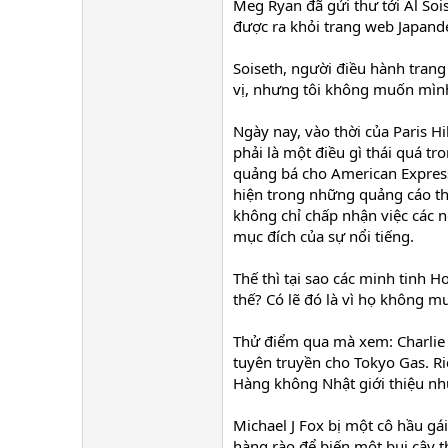
Meg Ryan đã gửi thư tới Al So
được ra khỏi trang web Japand
Soiseth, người điều hành trang
vị, nhưng tôi không muốn mình 
Ngày nay, vào thời của Paris H
phải là một điều gì thái quá tro
quảng bá cho American Express
hiện trong những quảng cáo thờ
không chỉ chấp nhận việc các n
mục đích của sự nổi tiếng.
Thế thì tại sao các minh tinh
thế? Có lẽ đó là vì họ không 
Thử điểm qua mà xem: Charlie S
tuyên truyền cho Tokyo Gas. 
Hàng không Nhật giới thiệu nh
Michael J Fox bị một cô hầu gá
hàng rào để biến một bụi cây t