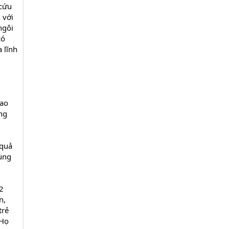
 cứu
 với
ngôi
có
 lĩnh
sao
ng
 quả
dùng
2
n,
trẻ
 Họ