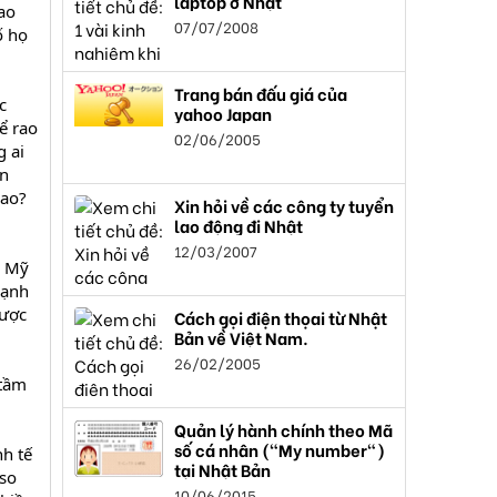
laptop ở Nhật
ao
07/07/2008
ố họ
Trang bán đấu giá của
c
yahoo Japan
ể rao
02/06/2005
g ai
ản
hao?
Xin hỏi về các công ty tuyển
lao động đi Nhật
12/03/2007
o Mỹ
mạnh
được
Cách gọi điện thọai từ Nhật
Bản về Việt Nam.
26/02/2005
 tầm
Quản lý hành chính theo Mã
số cá nhân ("My number")
nh tế
tại Nhật Bản
 so
10/06/2015