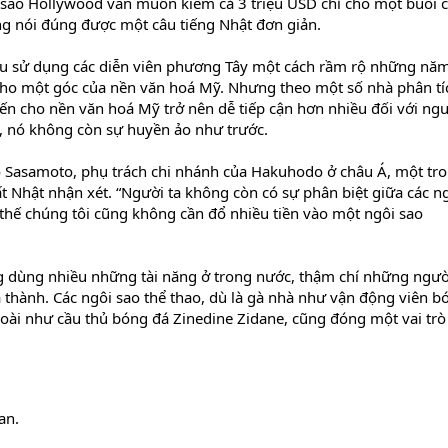
ác sao Hollywood vẫn muốn kiếm cả 3 triệu USD chỉ cho một buổi 
 nói đúng được một câu tiếng Nhật đơn giản.
ầu sử dụng các diễn viên phương Tây một cách rầm rộ những nă
cho một góc của nền văn hoá Mỹ. Nhưng theo một số nhà phân tí
iến cho nền văn hoá Mỹ trở nên dễ tiếp cận hơn nhiều đối với ng
, nó không còn sự huyền ảo như trước.
ko Sasamoto, phụ trách chi nhánh của Hakuhodo ở châu Á, một tr
 Nhật nhận xét. “Người ta không còn có sự phân biệt giữa các ng
 thế chúng tôi cũng không cần đổ nhiều tiền vào một ngôi sao
g dùng nhiều những tài năng ở trong nước, thậm chí những ngườ
 thành. Các ngôi sao thể thao, dù là gà nhà như vận động viên b
goài như cầu thủ bóng đá Zinedine Zidane, cũng đóng một vai trò
an.