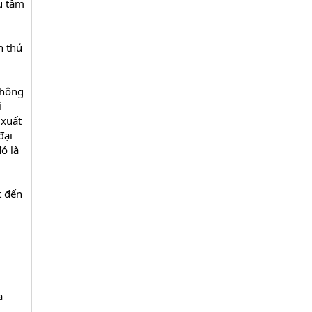
u tầm
n thú
không
i
 xuất
đại
ó là
t đến
a