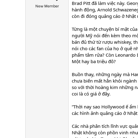
Brad Pitt đã làm việc này. Geo
New Member
hành động, Arnold Schwazenegg
còn đi đóng quảng cáo ở Nhật 
Từng là một chuyện bí mật củ
người Mỹ nói đến kèm theo một
bán đủ thứ từ rượu whiskey, th
nói cho các fan của họ ở quê n
phẩm tắm rửa? Còn Leonardo Di
Một hay ba triệu đô?
Buồn thay, những ngày mà Harr
chưa biến mất hẳn khỏi ngành
so với thời hoàng kim những n
coi là có giá ở đây.
“Thời nay sao Hollywood ế ẩm 
các hình ảnh quảng cáo ở Nhật 
Các nhà phân tích lĩnh vực quả
Nhật không còn phồn vinh như 