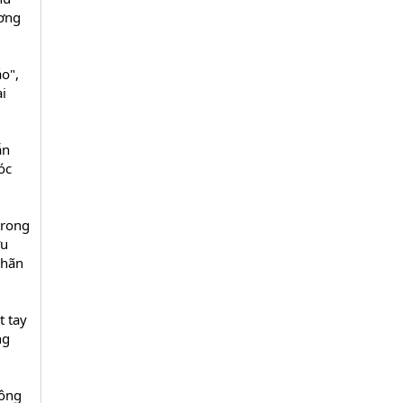
ương
o",
i
ẫn
óc
trong
ưu
nhãn
t tay
ng
hông