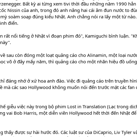
rzenegger. Bất kỳ ai từng xem tivi thời đầu những năm 1990 hẳn
c Nissin của anh, trong đó anh nâng hai cái âm đun nước to đ
p mỳ soàm soạp đúng kiểu Nhật. Anh chẳng nói ra lấy một từ nào.
inh điển.
 rất nổi tiếng ở Nhật vì đoạn phim đó", Kamiguchi bình luận. "
 này".
 về sau còn đóng một loạt quảng cáo cho Alinamin, một loại nướ
 học võ ở đây mấy năm, thì quảng cáo cho một nhãn hiệu đồ uống
 đáng nhớ ở xứ hoa anh đào. Việc đi quảng cáo trên truyền hìn
đề mà các sao Hollywood không muốn nói đến trước mặt các fan 
hế giễu việc này trong bộ phim Lost in Translation (Lạc trong dịc
óng vai Bob Harris, một diễn viên Hollywood hết thời đến Nhật để
 thấy được sự hài hước đó. Các luật sư của DiCaprio, Liv Tyler v