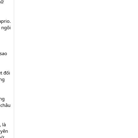
nữ
prio.
 ngôi
 sao
t đối
ong
ững
 châu
 là
uyên
nữ