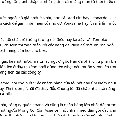
 trường rằng anh thắp lại những tình cảm lãng mạn từ thời thiếu 
ước ngoài có giá nhất ở Nhật, hơn cả Brad Pitt hay Leonardo DiCa
 cách để gắn nhãn hiệu của họ với Yon-sama hay ít ra là tìm một
c, tôi chả thế tưởng tượng nổi điều này lại xảy ra", Tomoko
u, chuyên thương thảo với các hãng đại diện để mời những ngôi
ách hàng của họ, cho biết.
ngạc tại một nước mà từ lâu người gốc Hàn đã phải chịu phân biệ
à lớn lên ở đây thường phải dùng tên Nhạt nếu muốn vươn lên tr
hăng tiến tại các công ty.
amiguchi cho biết "Các khách hàng của tôi bắt đầu tìm kiếm nh
ày. Thị trường Nhật đã thay đổi. Chúng tôi đã chấp nhận tài năng
u Á nữa".
ật, công ty quốc doanh và cũng là ngân hàng lớn nhất đất nước,
một người Mông Cổ. Còn Asiance, một nhãn hiệu dầu gội dầu ch
được thị phần sau khi tung ra chiến dịch quảng cáo với hình ảnh 