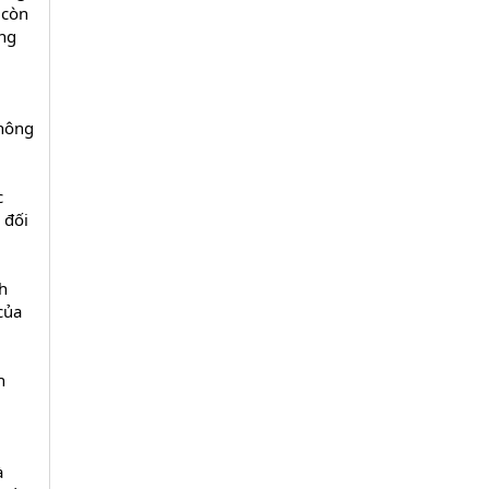
 còn
ùng
Không
c
 đối
h
của
h
à