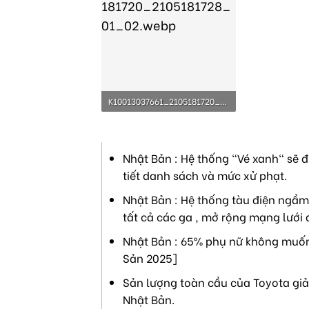
K10013037661_2105181720_2105181728_01_02.webp
56.2 KB · Lượt xem: 229
Nhật Bản : Hệ thống "Vé xanh" sẽ đ
tiết danh sách và mức xử phạt.
Nhật Bản : Hệ thống tàu điện ngầm 
tất cả các ga , mở rộng mạng lưới 
Nhật Bản : 65% phụ nữ không muốn 
Sản 2025]
Sản lượng toàn cầu của Toyota giả
Nhật Bản.