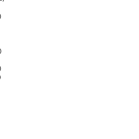
)
)
)
)