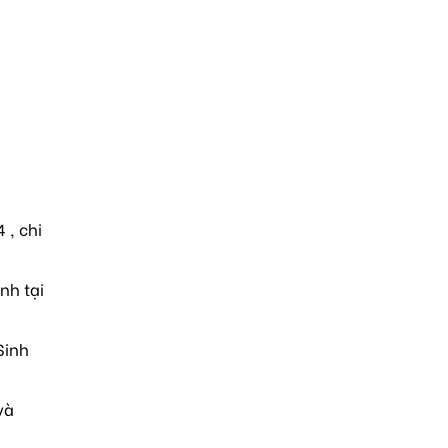
 , chi
nh tại
Sinh
và