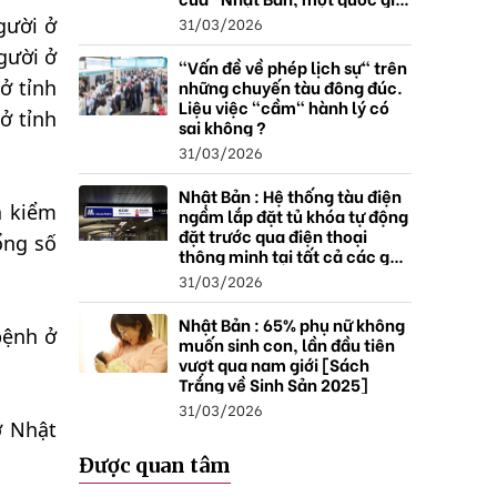
thặng dư".
31/03/2026
gười ở
gười ở
"Vấn đề về phép lịch sự" trên
những chuyến tàu đông đúc.
ở tỉnh
Liệu việc "cầm" hành lý có
ở tỉnh
sai không ?
31/03/2026
Nhật Bản : Hệ thống tàu điện
ả kiểm
ngầm lắp đặt tủ khóa tự động
đặt trước qua điện thoại
ổng số
thông minh tại tất cả các ga ,
mở rộng mạng lưới do nhu
31/03/2026
cầu tăng.
Nhật Bản : 65% phụ nữ không
bệnh ở
muốn sinh con, lần đầu tiên
vượt qua nam giới [Sách
Trắng về Sinh Sản 2025]
31/03/2026
ở Nhật
Được quan tâm