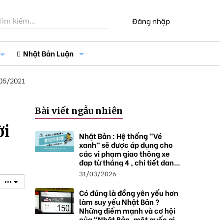
Đăng nhập
Nhật Bản Luận
05/2021
Bài viết ngẫu nhiên
ời
Nhật Bản : Hệ thống "Vé
xanh" sẽ được áp dụng cho
các vi phạm giao thông xe
đạp từ tháng 4 , chi tiết danh
sách và mức xử phạt.
31/03/2026
•••
Có đúng là đồng yên yếu hơn
làm suy yếu Nhật Bản ?
Những điểm mạnh và cơ hội
của "Nhật Bản, một quốc gia