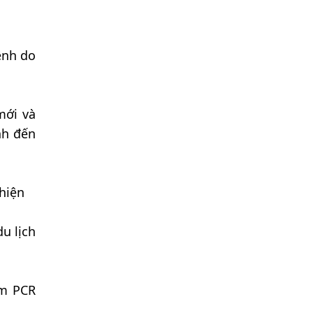
ệnh do
mới và
nh đến
hiện
u lịch
ệm PCR