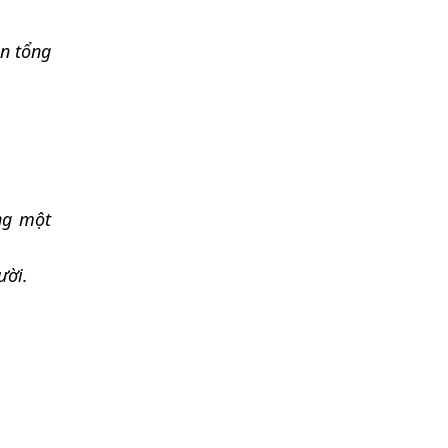
ản tổng
ng một
ười.