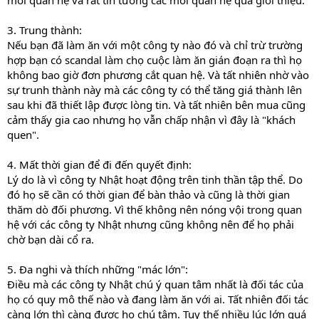
mối quan hệ và rất tin tưởng các mối quan hệ qua giới thiệu.
3. Trung thành:
Nếu bạn đã làm ăn với một công ty nào đó và chỉ trừ trường
hợp bạn có scandal làm chọ cuộc làm ăn gián đoạn ra thì họ
không bao giờ đơn phương cắt quan hệ. Và tất nhiên nhờ vào
sự trunh thành này mà các công ty có thể tăng giá thành lên
sau khi đã thiết lập được lòng tin. Và tất nhiên bên mua cũng
cảm thấy gia cao nhưng họ vẫn chấp nhận vì đây là "khách
quen".
4. Mất thời gian để đi đến quyết định:
Lý do là vì công ty Nhật hoạt động trên tinh thần tập thể. Do
đó họ sẽ cần có thời gian để bàn thảo và cũng là thời gian
thăm dò đối phương. Vì thế không nên nóng vội trong quan
hệ với các công ty Nhật nhưng cũng không nên để họ phải
chờ bạn dài cổ ra.
5. Đa nghi và thích những "mác lớn":
Điều mà các công ty Nhật chú ý quan tâm nhất là đối tác của
họ có quy mô thế nào và đang làm ăn với ai. Tất nhiên đối tác
càng lớn thì càng được họ chú tâm. Tuy thế nhiều lúc lớn quá