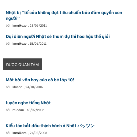
Nhật bị "tố cáo không đạt tiêu chuẩn bảo đảm quyền con
người"
bởi
kamikaze
,
28/06/2011
Đại diện người Nhật sẽ tham dự thi hoa hậu thế giới
bởi
kamikaze
,
18/06/2011
ĐƯỢC QUAN TÂM
Một bài văn hay của cô bé lớp 10!
bởi
khicon
,
24/10/2006
luyện nghe tiếng Nhật
bởi
micdac
,
18/02/2006
Kiểu tóc bắt đầu thịnh hành ở Nhật パッツン
bởi
kamikaze
,
21/02/2008