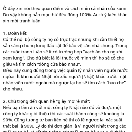
Ở đây xin nói theo quan điểm và cách nhìn cá nhân của kami.
Do vậy không hẳn mọi thứ đều đúng 100%. Ai có ý kiến khác
xin mời tranh luận.
1. Đoàn kết:
Có thể nội bộ công ty họ có trục trặc nhưng khi cần thiết họ
sẵn sàng chung lưng đấu cật để bảo vệ căn nhà chung. Trong
các cuộc tranh luận sẽ ít có trường hợp "vạch áo cho người
xem lưng". Cho dù biết là lỗi thuộc về mình thì họ sẽ cố che
giấu và tìm cách "đóng cửa bảo nhau".
Điều này cũng đúng trong việc quản lý nhân viên người nước
ngòai. Ít khi người Nhật nói xấu người (Nhật) khác trước mặt
nhân viên nước ngoài mà ngược lại họ sẽ tìm cách "bao che"
cho nhau.
2. Chú trọng đến quan hệ "giây mơ rễ má":
Nếu bạn làm ăn với một công ty Nhật nào đó và được một
công ty khác giới thiệu thì xác suất thành công sẽ khoảng la
90%. Cũng tương tự bạn liên hệ thì có lẽ ngược lại xác suất
thất bại là 90%. Lý do thì đơn giản là vì người Nhật trọng các