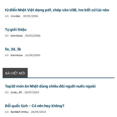
từ điển Nhật Việt dạng pdf, chép vào USB, tra bất cứ lúc nào
bởi
micdac
,
30/03/2006
Tự giới thiệu
bởi
kamikaze
,
05/03/2006
5s, 3d, 3k
bởi
kamikaze
,
16/08/2005
BÀI VIẾT MỚI
Top10 món ăn Nhật dùng chiêu đãi người nước ngoài
bởi
jindo_89
,
18/07/2014
Đổi quốc tịch – Có nên hay không?
bởi
BanMeTinhYeu
,
28/05/2014