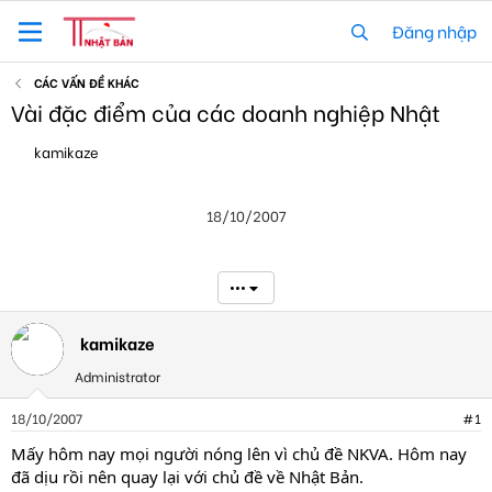
Đăng nhập
CÁC VẤN ĐỀ KHÁC
Vài đặc điểm của các doanh nghiệp Nhật
T
N
kamikaze
h
g
r
à
e
y
18/10/2007
a
g
d
ử
s
i
t
•••
a
r
t
kamikaze
e
Administrator
r
18/10/2007
#1
Mấy hôm nay mọi người nóng lên vì chủ đề NKVA. Hôm nay
đã dịu rồi nên quay lại với chủ đề về Nhật Bản.