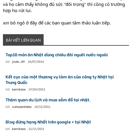
và họ cảm thấy không đủ sức "đối trọng" thì cũng có trường
hợp họ rút lui.
xin bỏ ngỏ ở đây để các bạn quan tâm thảo luận tiếp.
BÀI VIẾT LIÊN QUAN
Top10 món ăn Nhật dùng chiêu đãi người nước ngoài
bởi
jindo_89
,
18/07/2014
Kết cục của một thương vụ làm ăn của công ty Nhật tại
Trung Quốc
bởi
kamikaze
,
19/04/2012
Thăm quan du lịch và mua sắm đồ tại nhật.
bởi
xuhoaanhdao
,
10/12/2011
Blog đứng hạng Nhất trên google + tại Nhật
bởi
kamikaze
,
21/11/2011