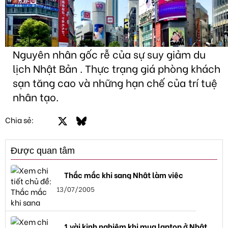
Nguyên nhân gốc rễ của sự suy giảm du
lịch Nhật Bản . Thực trạng giá phòng khách
sạn tăng cao và những hạn chế của trí tuệ
nhân tạo.
Facebook
X
Bluesky
LinkedIn
Email
Link
Chia sẻ:
Được quan tâm
Thắc mắc khi sang Nhật làm việc
13/07/2005
1 vài kinh nghiệm khi mua laptop ở Nhật