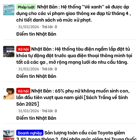
Nhật Bản : Hệ thống "Vé xanh" sẽ được áp
Pháp luật
dụng cho các vi phạm giao thông xe đạp từ tháng 4 ,
chi tiết danh sách và mức xử phạt.
31/03/2026
Trả lời: 0
Điểm tin Nhật Bản
Nhật Bản : Hệ thống tàu điện ngầm lắp đặt tủ
Xã hội
khóa tự động đặt trước qua điện thoại thông minh tại
tất cả các ga , mở rộng mạng lưới do nhu cầu tăng.
31/03/2026
Trả lời: 0
Điểm tin Nhật Bản
Nhật Bản : 65% phụ nữ không muốn sinh con,
Xã hội
lần đầu tiên vượt qua nam giới [Sách Trắng về Sinh
Sản 2025]
31/03/2026
Trả lời: 0
Điểm tin Nhật Bản
Sản lượng toàn cầu của Toyota giảm
Doanh nghiệp
3,9% trong tháng 2. Ghi nhận mức giảm tại Trung Quốc