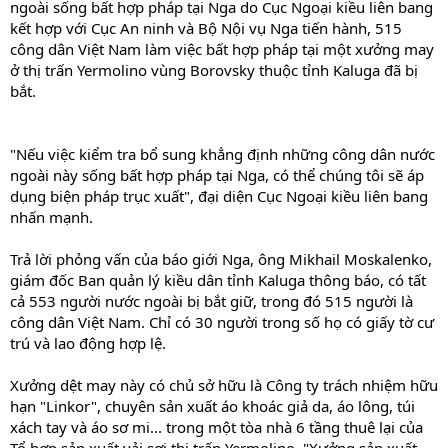
ngoài sống bất hợp pháp tại Nga do Cục Ngoại kiều liên bang
kết hợp với Cục An ninh và Bộ Nội vụ Nga tiến hành, 515
công dân Việt Nam làm việc bất hợp pháp tại một xưởng may
ở thị trấn Yermolino vùng Borovsky thuộc tỉnh Kaluga đã bị
bắt.
"Nếu việc kiểm tra bổ sung khẳng định những công dân nước
ngoài này sống bất hợp pháp tại Nga, có thể chúng tôi sẽ áp
dụng biện pháp trục xuất", đại diện Cục Ngoại kiều liên bang
nhấn mạnh.
Trả lời phỏng vấn của báo giới Nga, ông Mikhail Moskalenko,
giám đốc Ban quản lý kiều dân tỉnh Kaluga thông báo, có tất
cả 553 người nước ngoài bị bắt giữ, trong đó 515 người là
công dân Việt Nam. Chỉ có 30 người trong số họ có giấy tờ cư
trú và lao động hợp lệ.
Xưởng dệt may này có chủ sở hữu là Công ty trách nhiệm hữu
hạn "Linkor", chuyên sản xuất áo khoác giả da, áo lông, túi
xách tay và áo sơ mi... trong một tòa nhà 6 tầng thuê lại của