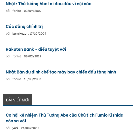
Nhật: Thủ tướng Abe lại đau đầu vì nội các
bởi
fonist
,
03/09/2007
Các đảng chính trị
bởi
kamikaze
,
17/10/2004
Rakuten Bank - điều tuyệt vời
bởi
fonist
,
08/02/2012
Nhật Bản dự định chế tạo máy bay chiến đấu tàng hình
bởi
fonist
,
13/08/2007
BÀI VIẾT MỚI
Cơ hội kế nhiệm Thủ Tướng Abe của Chủ tịch Fumio Kishida
còn xa vời
bởi
yuri
,
24/04/2020