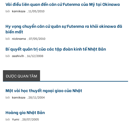
Vài điều liên quan đến căn cứ Futenma của Mỹ tại Okinawa
bởi
kamikaze
,
11/05/2010
Hy vọng chuyển căn cứ quân sự Futenma ra khỏi okinawa đã
biến mất
bởi
nickname
,
07/05/2010
Bí quyết quản trị của các tập đoàn kinh tế Nhật Bản
bởi
asahivlh
,
16/12/2008
ĐƯỢC QUAN TÂM
Một vài học thuyết ngoại giao của Nhật
bởi
kamikaze
,
28/11/2004
Hoàng gia Nhật Bản
bởi
Yumi
,
28/07/2005