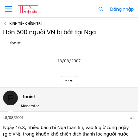
Đăng nhập
KINH TẾ- CHÍNH TRỊ
Hơn 500 người VN bị bắt tại Nga
T
N
fonist
h
g
r
à
e
y
18/08/2007
a
g
d
ử
s
i
t
•••
a
r
t
fonist
F
e
Moderator
r
18/08/2007
#1
Ngày 16.8, nhiều báo chí Nga loan tin, vào 6 giờ cùng ngày
(giờ VN), trong khuôn khổ chiến dịch thanh lọc người nước