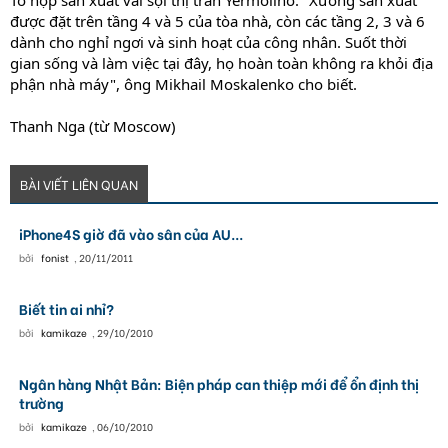
Tổ hợp sản xuất vải sợi thị trấn Yermolino. "Xưởng sản xuất
được đặt trên tầng 4 và 5 của tòa nhà, còn các tầng 2, 3 và 6
dành cho nghỉ ngơi và sinh hoạt của công nhân. Suốt thời
gian sống và làm việc tại đây, họ hoàn toàn không ra khỏi địa
phận nhà máy", ông Mikhail Moskalenko cho biết.
Thanh Nga (từ Moscow)
BÀI VIẾT LIÊN QUAN
iPhone4S giờ đã vào sân của AU...
bởi
fonist
,
20/11/2011
Biết tin ai nhỉ?
bởi
kamikaze
,
29/10/2010
Ngân hàng Nhật Bản: Biện pháp can thiệp mới để ổn định thị
trường
bởi
kamikaze
,
06/10/2010