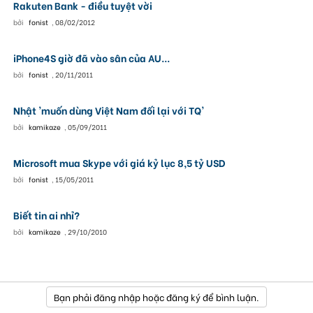
Rakuten Bank - điều tuyệt vời
bởi
fonist
,
08/02/2012
iPhone4S giờ đã vào sân của AU...
bởi
fonist
,
20/11/2011
Nhật 'muốn dùng Việt Nam đối lại với TQ'
bởi
kamikaze
,
05/09/2011
Microsoft mua Skype với giá kỷ lục 8,5 tỷ USD
bởi
fonist
,
15/05/2011
Biết tin ai nhỉ?
bởi
kamikaze
,
29/10/2010
Bạn phải đăng nhập hoặc đăng ký để bình luận.