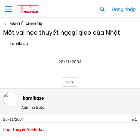
Đăng nhập
KINH TẾ- CHÍNH TRỊ
Một vài học thuyết ngoại giao của Nhật
T
N
kamikaze
h
g
r
à
e
y
28/11/2004
a
g
d
ử
s
i
t
•••
a
r
t
kamikaze
e
Administrator
r
28/11/2004
#1
Học thuyết Yoshida: