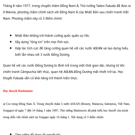
Tháng 8 năm 1977, trong chuyến thăm Đông Nam Á, Thủ tướng Takeo Fukuda đã đưa ra
ở Manila, phương châm chính sách với Đông Nam Á của Nhật Bản sau chiến tranh Việt
Nam. Phương châm này có 3 điểm chính:
Nhật Bản không trở thành cường quốc quân sự lớn.
Xây dựng "lòng tin" trên mọi lĩnh vực.
Hợp tác tích cực để tăng cường quan hệ với các nước ASEAN và tạo dựng hiểu
biết lẫn nhau với 3 nước Đông Dương.
Quan hệ với các nước Đông Dương bị đình trệ trong một thời gian dài, nhưng từ khi
chiến tranh Cămpuchia kết thúc, quan hệ ASEAN-Đông Dương mật thiết trở lại, Học
thuyết Fukuda vẫn có khả năng trở thành hiện thực.
Học thuyết Hashimoto:
a) Coi trọng Đông Nam Á: Trong chuyến thăm 5 nước ASEAN (Bruney, Malaysia, Indonesia, Việt Nam,
Singapo) từ ngày 7 đến 14 tháng 1 năm 1997, Thủ tướng Hashimoto đã phát biểu học thuyết của mình
trong diễn văn chính sách tại Singapo ngày 14 tháng 1. Nội dung có 3 điểm chính:
Tăng cường đối thoại cấp nguyên thủ.