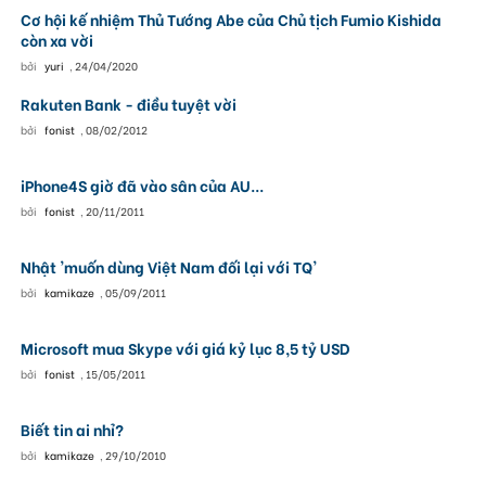
Cơ hội kế nhiệm Thủ Tướng Abe của Chủ tịch Fumio Kishida
còn xa vời
bởi
yuri
,
24/04/2020
Rakuten Bank - điều tuyệt vời
bởi
fonist
,
08/02/2012
iPhone4S giờ đã vào sân của AU...
bởi
fonist
,
20/11/2011
Nhật 'muốn dùng Việt Nam đối lại với TQ'
bởi
kamikaze
,
05/09/2011
Microsoft mua Skype với giá kỷ lục 8,5 tỷ USD
bởi
fonist
,
15/05/2011
Biết tin ai nhỉ?
bởi
kamikaze
,
29/10/2010