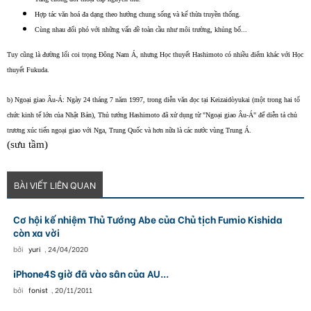
Hợp tác văn hoá đa dạng theo hướng chung sống và kế thừa truyền thống.
Cùng nhau đối phó với những vấn đề toàn cầu như môi trường, khủng bố...
Tuy cũng là đường lối coi trọng Đông Nam Á, nhưng Học thuyết Hashimoto có nhiều điểm khác với Học
thuyết Fukuda.
b) Ngoại giao Âu-Á: Ngày 24 tháng 7 năm 1997, trong diễn văn đọc tại Keizaidòyukai (một trong hai tổ
chức kinh tế lớn của Nhật Bản), Thủ tướng Hashimoto đã xử dụng từ "Ngoại giao Âu-Á" để diễn tả chủ
trương xúc tiến ngoại giao với Nga, Trung Quốc và hơn nữa là các nước vùng Trung Á.
(sưu tầm)
BÀI VIẾT LIÊN QUAN
Cơ hội kế nhiệm Thủ Tướng Abe của Chủ tịch Fumio Kishida
còn xa vời
bởi
yuri
,
24/04/2020
iPhone4S giờ đã vào sân của AU...
bởi
fonist
,
20/11/2011