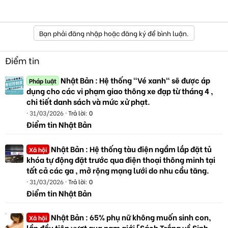
Bạn phải đăng nhập hoặc đăng ký để bình luận.
Điểm tin
Nhật Bản : Hệ thống "Vé xanh" sẽ được áp
Pháp luật
dụng cho các vi phạm giao thông xe đạp từ tháng 4 ,
chi tiết danh sách và mức xử phạt.
31/03/2026
Trả lời: 0
Điểm tin Nhật Bản
Nhật Bản : Hệ thống tàu điện ngầm lắp đặt tủ
Xã hội
khóa tự động đặt trước qua điện thoại thông minh tại
tất cả các ga , mở rộng mạng lưới do nhu cầu tăng.
31/03/2026
Trả lời: 0
Điểm tin Nhật Bản
Nhật Bản : 65% phụ nữ không muốn sinh con,
Xã hội
lần đầu tiên vượt qua nam giới [Sách Trắng về Sinh