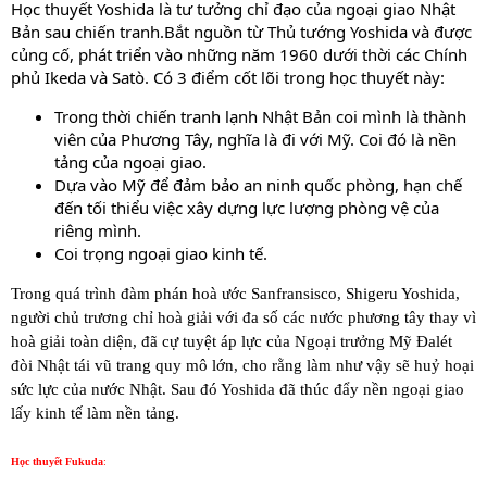
Học thuyết Yoshida là tư tưởng chỉ đạo của ngoại giao Nhật
Bản sau chiến tranh.Bắt nguồn từ Thủ tướng Yoshida và được
củng cố, phát triển vào những năm 1960 dưới thời các Chính
phủ Ikeda và Satò. Có 3 điểm cốt lõi trong học thuyết này:
Trong thời chiến tranh lạnh Nhật Bản coi mình là thành
viên của Phương Tây, nghĩa là đi với Mỹ. Coi đó là nền
tảng của ngoại giao.
Dựa vào Mỹ để đảm bảo an ninh quốc phòng, hạn chế
đến tối thiểu việc xây dựng lực lượng phòng vệ của
riêng mình.
Coi trọng ngoại giao kinh tế.
Trong quá trình đàm phán hoà ước Sanfransisco, Shigeru Yoshida,
người chủ trương chỉ hoà giải với đa số các nước phương tây thay vì
hoà giải toàn diện, đã cự tuyệt áp lực của Ngoại trưởng Mỹ Đalét
đòi Nhật tái vũ trang quy mô lớn, cho rằng làm như vậy sẽ huỷ hoại
sức lực của nước Nhật. Sau đó Yoshida đã thúc đẩy nền ngoại giao
lấy kinh tế làm nền tảng.
Học thuyết Fukuda
: