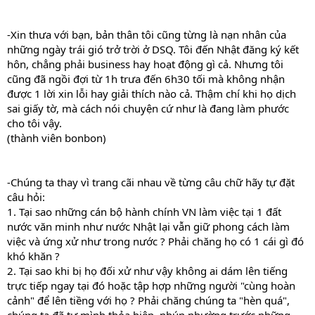
-Xin thưa với bạn, bản thân tôi cũng từng là nạn nhân của
những ngày trái gió trở trời ở DSQ. Tôi đến Nhật đăng ký kết
hôn, chẳng phải business hay hoạt động gì cả. Nhưng tôi
cũng đã ngồi đợi từ 1h trưa đến 6h30 tối mà không nhận
được 1 lời xin lỗi hay giải thích nào cả. Thậm chí khi họ dịch
sai giấy tờ, mà cách nói chuyện cứ như là đang làm phước
cho tôi vậy.
(thành viên bonbon)
-Chúng ta thay vì trang cãi nhau về từng câu chữ hãy tự đặt
câu hỏi:
1. Tại sao những cán bộ hành chính VN làm việc tại 1 đất
nước văn minh như nước Nhật lại vẫn giữ phong cách làm
việc và ứng xử như trong nước ? Phải chăng họ có 1 cái gì đó
khó khăn ?
2. Tại sao khi bị họ đối xử như vậy không ai dám lên tiếng
trực tiếp ngay tại đó hoặc tập hợp những người "cùng hoàn
cảnh" để lên tiềng với họ ? Phải chăng chúng ta "hèn quá",