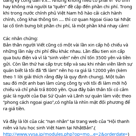
đăng ký công dân v.v... Nhưng không hiểu có phải vì “vô tình”
hay không mà người ta “quên” đề cập đến phần chi phí. Trong
khi trong nước chính phủ Việt Nam hô hào cải cách hành
chính, công khai thông tin .... thì cơ quan Ngọai Giao tại Nhật
lại cố tình bưng bít phần chi phí, là một phần khá nhạy cảm!
Các nhân chứng:
Bản thân người Viết cũng có một vài lần xin cấp hộ chiếu và
những lần này chi phí đều khác nhau. Lần đầu tien xin cấp
qua bưu điện và vì là “sinh viên” nên chỉ tốn 3500 yên và tiền
gửi. Còn lần thứ hai cấp trực tiếp và sau khi nhân viên lãnh sự
quán biết là tôi đã “đi làm” nên họ ra giá là 12000 yên (kèm
theo 1 lời giải thích rằng đây là quy định chung). Một tuần
sau đó một anh bạn làm cùng công ty với tôi đi làm mới hộ
chiếu và chỉ phải trả 8000 yên. Qua đây bản thân tôi có cảm
giác là người của Đại Sứ Quán và Lãnh sự quán làm việc theo
“phong cách ngọai giao”,có nghĩa là nhìn mặt đối phương để
ra giá tiền.
Và đây là lời của các “nạn nhân” tại trang web của “Hội thanh
niên và lưu học sinh Việt Nam tại NhậtBản”.(
http://www.vysa.jp/modules.php?op=mo...e=2&orderdate=
)