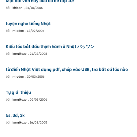
Một bài văn hay của cô bé lớp 10!
bởi
khicon
,
24/10/2006
luyện nghe tiếng Nhật
bởi
micdac
,
18/02/2006
Kiểu tóc bắt đầu thịnh hành ở Nhật パッツン
bởi
kamikaze
,
21/02/2008
từ điển Nhật Việt dạng pdf, chép vào USB, tra bất cứ lúc nào
bởi
micdac
,
30/03/2006
Tự giới thiệu
bởi
kamikaze
,
05/03/2006
5s, 3d, 3k
bởi
kamikaze
,
16/08/2005