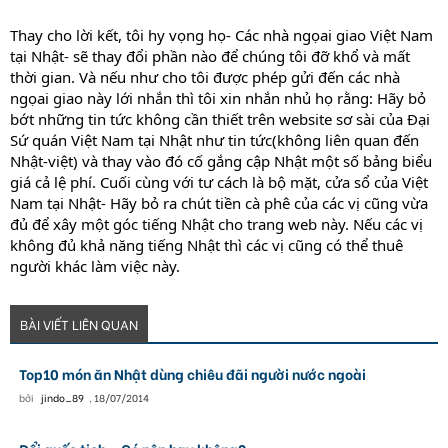
Thay cho lời kết, tôi hy vọng họ- Các nhà ngọai giao Việt Nam
tại Nhật- sẽ thay đổi phần nào để chúng tôi đỡ khổ và mất
thời gian. Và nếu như cho tôi được phép gửi đến các nhà
ngọai giao này lới nhắn thì tôi xin nhắn nhủ họ rằng: Hãy bỏ
bớt những tin tức không cần thiết trên website sơ sài của Đại
Sứ quán Việt Nam tại Nhật như tin tức(không liên quan đến
Nhật-việt) và thay vào đó cố gắng cập Nhật một số bảng biểu
giá cả lệ phí. Cuối cùng với tư cách là bộ mặt, cửa sổ của Việt
Nam tại Nhật- Hãy bỏ ra chút tiền cà phê của các vị cũng vừa
đủ để xây một góc tiếng Nhật cho trang web này. Nếu các vị
không đủ khả năng tiếng Nhật thì các vị cũng có thể thuê
người khác làm việc này.
BÀI VIẾT LIÊN QUAN
Top10 món ăn Nhật dùng chiêu đãi người nước ngoài
bởi
jindo_89
,
18/07/2014