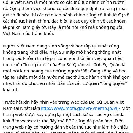
Có lẽ Việt Nam là một nước có các thủ tục hành chính rườm
rà. Cộng thêm việc không có các điều quy định rõ ràng (hoặc
giả có đi nữa thì các cơ quan hành chính cũng cố tình lờ đi) về
các thủ tục hành chính, đặc biệt là các quy định về các khỏan
lệ phí khi làm giấy tờ. Đây là một nỗi khổ mà không người
Việt Nam nào tráng khỏi.
Người Việt Nam đang sinh sống và học tập tại Nhật cũng
không tráng khỏi điều này. Sự mập mờ không thống nhất
trong các khỏan thu lệ phí cộng với thói làm việc quan liệu
theo kiểu “trong nước” của Đại Sứ Quán và Lãnh Sự Quán là
một nỗi kinh hoàng của những người Việt đang sống và học
tập tại Nhật, một đất nước mà các thủ tục hành chính khá gọn
nhẹ, thái độ phục vụ nhân dân của các cơ quan “công quyền”
khá tốt.
Trước hết xin hãy nhìn vào trang web của Đại Sứ Quán Việt
Nam tại Nhật Bản(
http://www.mofa.gov.vn/vnemb.jp/vi)-
Một
trang web được xây dựng lại một cách sơ sài sau vụ scandal
link đến websex trước đây mà BBC cũng đã phán ánh. Trên
trang web này có hướng dẫn về các thủ tục như làm hộ chiếu,