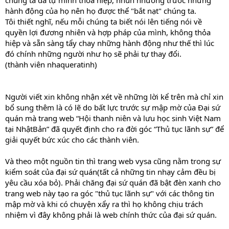
chúng ta đã tự mình thỏa hiệp, nhún nhường trước những
hành động của họ nên họ được thể "bắt nạt" chúng ta.
Tôi thiết nghĩ, nếu mỗi chúng ta biết nói lên tiếng nói về
quyền lợi đương nhiên và hợp pháp của mình, không thỏa
hiệp và sẵn sàng tẩy chay những hành động như thế thì lúc
đó chính những người như họ sẽ phải tự thay đổi.
(thành viên nhaqueratinh)
Người viết xin không nhận xét về những lời kể trên mà chỉ xin
bổ sung thêm là có lẽ do bất lực trước sự mập mờ của Đại sứ
quán mà trang web “Hội thanh niên và lưu học sinh Việt Nam
tại NhậtBản” đã quyết định cho ra đời góc “Thủ tục lãnh sự” để
giải quyết bức xúc cho các thành viên.
Và theo một nguồn tin thì trang web vysa cũng nằm trong sự
kiểm soát của đại sứ quán(tất cả những tin nhạy cảm đều bị
yêu cầu xóa bỏ). Phải chăng đại sứ quán đã bật đèn xanh cho
trang web này tạo ra góc "thủ tục lãnh sự" với các thông tin
mập mờ và khi có chuyện xẩy ra thì họ không chịu trách
nhiệm vì đây không phải là web chính thức của đại sứ quán.