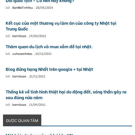
Đổi quốc tịch – Có nên hay không?
bởi
BanMeTinhYeu
,
28/05/2014
Kết cục của một thương vụ làm ăn của công ty Nhật tại
Trung Quốc
bởi
kamikaze
,
19/04/2012
Thăm quan du lịch và mua sắm đồ tại nhật.
bởi
xuhoaanhdao
,
10/12/2011
Blog đứng hạng Nhất trên google + tại Nhật
bởi
kamikaze
,
21/11/2011
Thống kê về tình hình thiệt hại do động đất, sóng thần gây ra
sau đúng nửa năm
bởi
kamikaze
,
11/09/2011
ĐƯỢC QUAN TÂM