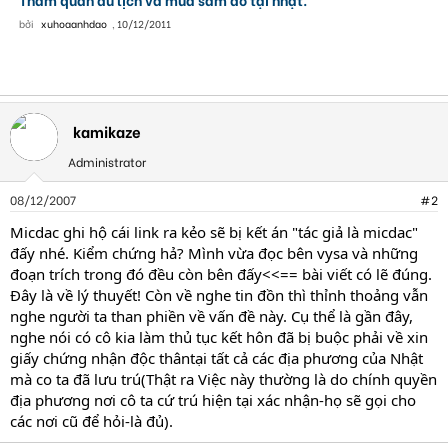
bởi
xuhoaanhdao
,
10/12/2011
kamikaze
Administrator
08/12/2007
#2
Micdac ghi hộ cái link ra kẻo sẽ bị kết án "tác giả là micdac"
đấy nhé. Kiểm chứng hả? Mình vừa đọc bên vysa và những
đoạn trích trong đó đều còn bên đấy<<== bài viết có lẽ đúng.
Đây là về lý thuyết! Còn về nghe tin đồn thì thỉnh thoảng vẫn
nghe người ta than phiền về vấn đề này. Cụ thể là gần đây,
nghe nói có cô kia làm thủ tục kết hôn đã bị buộc phải về xin
giấy chứng nhận độc thântại tất cả các địa phương của Nhật
mà co ta đã lưu trú(Thật ra Việc này thường là do chính quyền
địa phương nơi cô ta cứ trú hiện tại xác nhận-họ sẽ gọi cho
các nơi cũ để hỏi-là đủ).