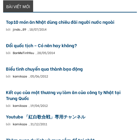
BÀI VIẾT MỚI
Top10 món ăn Nhật dùng chiêu đãi người nước ngoài
bởi
jindo_89
,
18/07/2014
Đổi quốc tịch – Có nên hay không?
bởi
BanMeTinhYeu
,
28/05/2014
Biểu tình chuyển qua thành bạo động
bởi
kamikaze
,
05/06/2012
Kết cục của một thương vụ làm ăn của công ty Nhật tại
Trung Quốc
bởi
kamikaze
,
19/04/2012
Youtube 「紅白歌合戦」専用チャンネル
bởi
kamikaze
,
31/12/2011
Thăm quan du lịch và mua sắm đồ tại nhật.