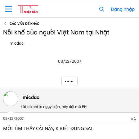
Đăng nhập
CÁC VẤN ĐỀ KHÁC
Nỗi khổ của người Việt Nam tại Nhật
T
N
micdac
h
g
r
à
e
y
08/12/2007
a
g
d
ử
s
i
t
•••
a
r
t
micdac
e
tât cả chỉ là ngụy biện, hãy đội mũ BH
r
08/12/2007
#1
MỚI TÌM THẤY CÁI NÀY, K BIẾT ĐÚNG SAI