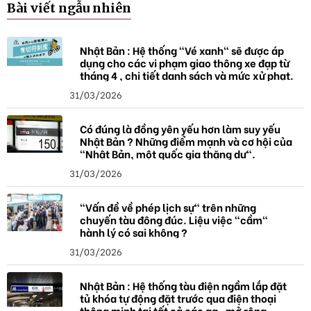
Bài viết ngẫu nhiên
h
ó
a
Nhật Bản : Hệ thống "Vé xanh" sẽ được áp
dụng cho các vi phạm giao thông xe đạp từ
tháng 4 , chi tiết danh sách và mức xử phạt.
31/03/2026
Có đúng là đồng yên yếu hơn làm suy yếu
Nhật Bản ? Những điểm mạnh và cơ hội của
"Nhật Bản, một quốc gia thặng dư".
31/03/2026
"Vấn đề về phép lịch sự" trên những
chuyến tàu đông đúc. Liệu việc "cầm"
hành lý có sai không ?
31/03/2026
Nhật Bản : Hệ thống tàu điện ngầm lắp đặt
tủ khóa tự động đặt trước qua điện thoại
thông minh tại tất cả các ga , mở rộng