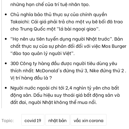
những hạn chế của trí tuệ nhân tạo.
Chủ nghĩa bảo thủ thực sự của chính quyền
Takaichi: Cái giá phải trả cho một vụ bê bối đã trao
cho Trung Quốc một "lá bài ngoại giao".
“Họ nên ưu tiên tuyển dụng người Nhật trước”. Bản
chất thực sự của sự phản đối đối với việc Mos Burger
“đào tạo quản lý người Việt”.
300 Công ty hàng đầu được người tiêu dùng yêu
thích nhất: McDonald's đứng thứ 3, Nike đứng thứ 2 .
Vị trí hàng đầu là ?
Người nước ngoài chi tới 2,4 nghìn tỷ yên cho bất
động sản. Dấu hiệu suy thoái giá bất động sản và
đất đai, người Nhật không thể mua nổi.
T
Topic:
covid 19
nhật bản
vắc xin corona
ừ
k