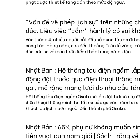
phạt được thiết kế tăng dần theo mức độ nguy...
"Vấn đề về phép lịch sự" trên những 
đúc. Liệu việc "cầm" hành lý có sai kh
Vào tháng 4, nhiều người bắt đầu sử dụng tàu do đi họ
công tác. Hàng năm, cho đến khoảng Tuần lễ Vàng, c
đúc hơn so với các thời điểm khác trong năm, đặc...
Nhật Bản : Hệ thống tàu điện ngầm lắp
động đặt trước qua điện thoại thông mi
ga , mở rộng mạng lưới do nhu cầu tăn
Hệ thống tàu điện ngầm Osaka sẽ lắp đặt tủ khóa tự đ
điện thoại thông minh tại tất cả các ga vào năm tài c
khách du lịch nước ngoài đến thành phố Osaka...
Nhật Bản : 65% phụ nữ không muốn sin
tiên vượt qua nam giới [Sách Trắng về