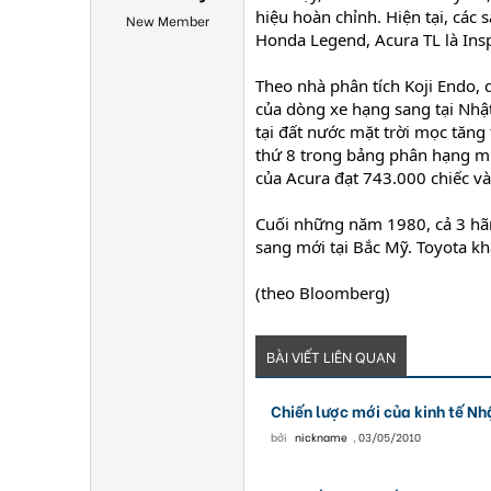
hiệu hoàn chỉnh. Hiện tại, cá
New Member
Honda Legend, Acura TL là Ins
Theo nhà phân tích Koji Endo, 
của dòng xe hạng sang tại Nh
tại đất nước mặt trời mọc tăng
thứ 8 trong bảng phân hạng mứ
của Acura đạt 743.000 chiếc v
Cuối những năm 1980, cả 3 hãn
sang mới tại Bắc Mỹ. Toyota kha
(theo Bloomberg)
BÀI VIẾT LIÊN QUAN
Chiến lược mới của kinh tế Nh
bởi
nickname
,
03/05/2010