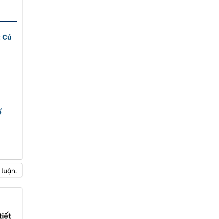
: Cú
ế
 luận.
tiết