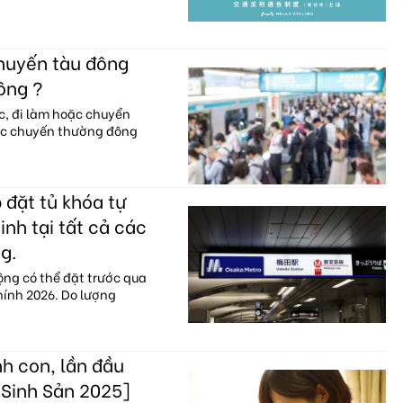
chuyến tàu đông
ông ?
c, đi làm hoặc chuyển
ác chuyến thường đông
 đặt tủ khóa tự
nh tại tất cả các
g.
ộng có thể đặt trước qua
hính 2026. Do lượng
h con, lần đầu
 Sinh Sản 2025]