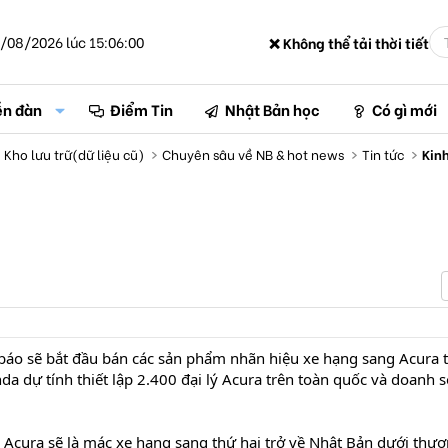
/08/2026 lúc 15:06:00
❌ Không thể tải thời tiết
ễn đàn
Điểm Tin
Nhật Bản học
Có gì mới
Kho lưu trữ(dữ liệu cũ)
Chuyên sâu về NB & hot news
Tin tức
Kinh
áo sẽ bắt đầu bán các sản phẩm nhãn hiệu xe hạng sang Acura t
 dự tính thiết lập 2.400 đại lý Acura trên toàn quốc và doanh s
 Acura sẽ là mác xe hạng sang thứ hai trở về Nhật Bản dưới thư