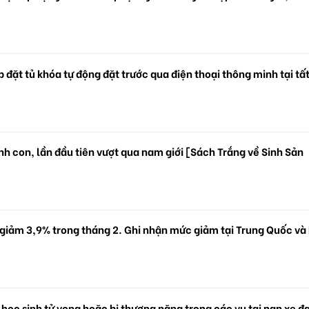
 đặt tủ khóa tự động đặt trước qua điện thoại thông minh tại tấ
.
h con, lần đầu tiên vượt qua nam giới [Sách Trắng về Sinh Sản
 giảm 3,9% trong tháng 2. Ghi nhận mức giảm tại Trung Quốc và
 học sinh tử vong hoặc bị thương nặng trong các vụ tai nạn xe đ