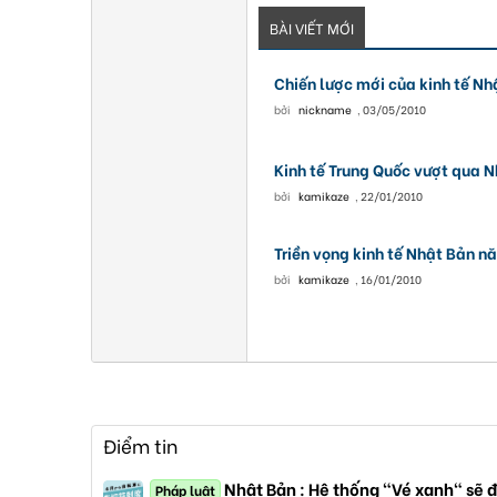
BÀI VIẾT MỚI
Chiến lược mới của kinh tế Nh
bởi
nickname
,
03/05/2010
Kinh tế Trung Quốc vượt qua 
bởi
kamikaze
,
22/01/2010
Triền vọng kinh tế Nhật Bản 
bởi
kamikaze
,
16/01/2010
Điểm tin
Nhật Bản : Hệ thống "Vé xanh" sẽ đ
Pháp luật