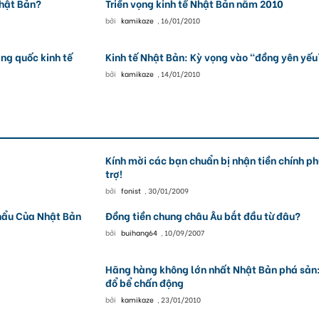
Nhật Bản?
Triền vọng kinh tế Nhật Bản năm 2010
bởi
kamikaze
,
16/01/2010
ờng quốc kinh tế
Kinh tế Nhật Bản: Kỳ vọng vào “đồng yên yếu
bởi
kamikaze
,
14/01/2010
Kính mời các bạn chuẩn bị nhận tiền chính ph
trợ!
bởi
fonist
,
30/01/2009
hẩu Của Nhật Bản
Đồng tiền chung châu Âu bắt đầu từ đâu?
bởi
buihang64
,
10/09/2007
Hãng hàng không lớn nhất Nhật Bản phá sản
đổ bể chấn động
bởi
kamikaze
,
23/01/2010