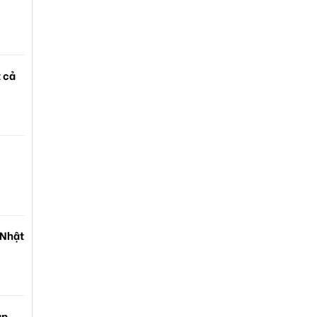
t cả
 Nhật
ạp