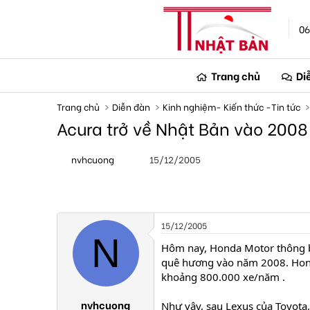
06
Trang chủ
Di
Trang chủ
Diễn đàn
Kinh nghiệm- Kiến thức -Tin tức
Acura trở về Nhật Bản vào 2008
T
N
nvhcuong
15/12/2005
h
g
r
à
e
y
a
g
d
ử
s
i
15/12/2005
t
N
a
Hôm nay, Honda Motor thông b
r
quê hương vào năm 2008. Honda
t
khoảng 800.000 xe/năm .
e
r
nvhcuong
Như vậy, sau Lexus của Toyota,