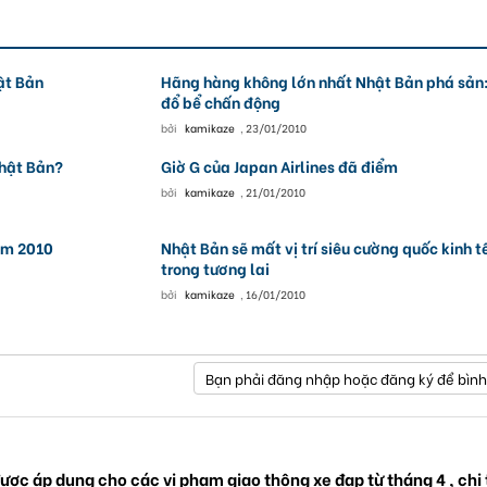
ật Bản
Hãng hàng không lớn nhất Nhật Bản phá sản
đổ bể chấn động
bởi
kamikaze
,
23/01/2010
Nhật Bản?
Giờ G của Japan Airlines đã điểm
bởi
kamikaze
,
21/01/2010
năm 2010
Nhật Bản sẽ mất vị trí siêu cường quốc kinh t
trong tương lai
bởi
kamikaze
,
16/01/2010
Bạn phải đăng nhập hoặc đăng ký để bình
ược áp dụng cho các vi phạm giao thông xe đạp từ tháng 4 , chi 