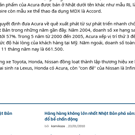
c sản phẩm của Acura được bán ở Nhật dưới tên khác như mẫu RL l
pire còn mẫu xe thể thao đa dụng MDX là Accord.
quyết định đưa Acura về quê xuất phát từ sự phát triển nhanh ch
ật Bản trong những năm gần đây. Năm 2004, doanh số xe hạng s
 tới 57%. Trong 5 năm từ 2000 đến 2005, Acura xếp vị trí thứ 3 đ
c độ hài lòng của khách hàng tại Mỹ. Năm ngoái, doanh số toàn
à 11 tháng năm nay là 661.500.
g xe Toyota, Honda, Nissan đồng loạt thành lập thương hiệu xe
i sinh ra Lexus, Honda có Acura, còn "con đẻ" của Nissan là Infini
ật Bản
Hãng hàng không lớn nhất Nhật Bản phá sản
đổ bể chấn động
bởi
kamikaze
,
23/01/2010