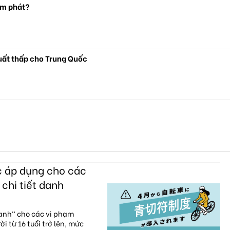
ạm phát?
suất thấp cho Trung Quốc
c áp dụng cho các
 chi tiết danh
xanh" cho các vi phạm
i từ 16 tuổi trở lên, mức