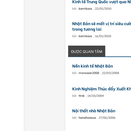
Kinh tế Trung Quốc vượt qua 
bởi
kamikaze
,
22/01/2010
Nhật Bản sẽ mất vị trí siêu cư
trong tương lai
bởi
kamikaze
,
16/01/2010
ĐƯỢC QUAN TÂM
Nền kinh tế Nhật Bản
bởi
monowar2008
,
22/03/2008
Kinh Nghiệm Thúc đẩy Xuất K
bởi
ttnb
,
14/10/2004
Nội thất nhà Nhật Bản
bởi
hanahoasua
,
27/06/2006