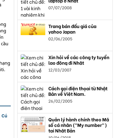
laptop ở Nhật
à
07/07/2008
óng
Trang bán đấu giá của
ang
yahoo Japan
ến
02/06/2005
 cầu
Xin hỏi về các công ty tuyển
lao động đi Nhật
 hạng
ti.
12/03/2007
Cách gọi điện thọai từ Nhật
Bản về Việt Nam.
26/02/2005
: Cú
Quản lý hành chính theo Mã
số cá nhân ("My number")
tại Nhật Bản
10/06/2015