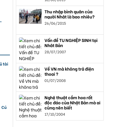
Thu nhập bình quân của
người Nhật là bao nhiêu?
”
26/06/2015
Vấn đề TU NGHIỆP SINH tại
Nhật Bản
28/07/2007
ủ tài
Về VN mà không trả điện
thoại ?
01/07/2008
Nghệ thuật cắm hoa rất
độc đáo của Nhật Bản mà ai
: Cú
cũng nên biết
17/10/2004