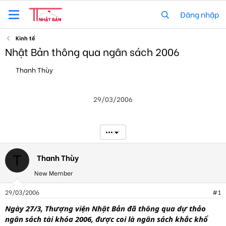
Đăng nhập
Kinh tế
Nhật Bản thông qua ngân sách 2006
T
N
Thanh Thùy
h
g
r
à
e
y
29/03/2006
a
g
d
ử
s
i
t
•••
a
r
t
Thanh Thùy
T
e
New Member
r
29/03/2006
#1
Ngày 27/3, Thượng viện Nhật Bản đã thông qua dự thảo
ngân sách tài khóa 2006, được coi là ngân sách khắc khổ