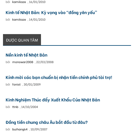
bởi
kamikaze
,
16/01/2010
Kinh tế Nhật Bản: Kỳ vọng vào “đồng yên yếu”
bởi
kamikaze
,
14/01/2010
ĐƯỢC QUAN TÂM
Nền kinh tế Nhật Bản
bởi
monowar2008
,
22/03/2008
Kính mời các bạn chuẩn bị nhận tiền chính phủ tài trợ!
bởi
fonist
,
30/01/2009
Kinh Nghiệm Thúc đẩy Xuất Khẩu Của Nhật Bản
bởi
ttnb
,
14/10/2004
Đồng tiền chung châu Âu bắt đầu từ đâu?
bởi
buihang64
,
10/09/2007