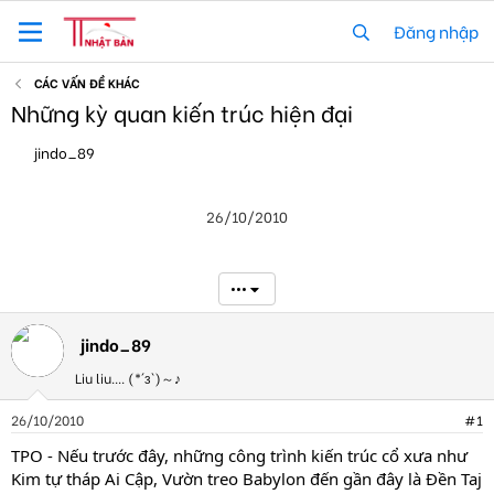
Đăng nhập
CÁC VẤN ĐỀ KHÁC
Những kỳ quan kiến trúc hiện đại
T
N
jindo_89
h
g
r
à
e
y
26/10/2010
a
g
d
ử
s
i
t
•••
a
r
t
jindo_89
e
Liu liu.... (*´з`)～♪
r
26/10/2010
#1
TPO - Nếu trước đây, những công trình kiến trúc cổ xưa như
Kim tự tháp Ai Cập, Vườn treo Babylon đến gần đây là Đền Taj