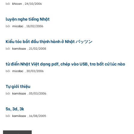
bởi
khicon
,
24/10/2006
luyện nghe tiếng Nhật
bởi
micdac
,
18/02/2006
Kiểu tóc bắt đầu thịnh hành ở Nhật パッツン
bởi
kamikaze
,
21/02/2008
từ điển Nhật Việt dạng pdf, chép vào USB, tra bất cứ lúc nào
bởi
micdac
,
30/03/2006
Tự giới thiệu
bởi
kamikaze
,
05/03/2006
5s, 3d, 3k
bởi
kamikaze
,
16/08/2005