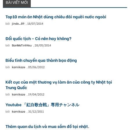
BÀI VIẾT MỚI
Top10 món ăn Nhật dùng chiêu đãi người nước ngoài
bởi
jindo_89
,
18/07/2014
Đổi quốc tịch – Có nên hay không?
bởi
BanMeTinhYeu
,
28/05/2014
Biểu tình chuyển qua thành bạo động
bởi
kamikaze
,
05/06/2012
Kết cục của một thương vụ làm ăn của công ty Nhật tại
Trung Quốc
bởi
kamikaze
,
19/04/2012
Youtube 「紅白歌合戦」専用チャンネル
bởi
kamikaze
,
31/12/2011
Thăm quan du lịch và mua sắm đồ tại nhật.