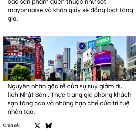
các sản phẩm quen thuộc như sốt
mayonnaise và khăn giấy sẽ đồng loạt tăng
giá.
Nguyên nhân gốc rễ của sự suy giảm du
lịch Nhật Bản . Thực trạng giá phòng khách
sạn tăng cao và những hạn chế của trí tuệ
nhân tạo.
Facebook
X
Bluesky
LinkedIn
Email
Link
Chia sẻ: