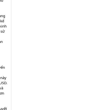
ho
tung
 kế
kinh
 sử
an
yển
 này
 USD.
và
hơn
uyết