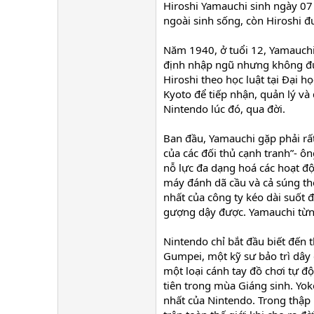
Hiroshi Yamauchi sinh ngày 07
ngoài sinh sống, còn Hiroshi đ
Năm 1940, ở tuổi 12, Yamauchi
định nhập ngũ nhưng không được
Hiroshi theo học luật tại Đại 
Kyoto để tiếp nhận, quản lý và
Nintendo lúc đó, qua đời.
Ban đầu, Yamauchi gặp phải rất
của các đối thủ cạnh tranh”- ô
nỗ lực đa dạng hoá các hoạt đ
máy đánh dã cầu và cả súng th
nhất của công ty kéo dài suốt 
gượng dậy được. Yamauchi từn
Nintendo chỉ bắt đầu biết đến 
Gumpei, một kỹ sư bảo trì dây 
một loại cánh tay đồ chơi tự đ
tiên trong mùa Giáng sinh. Yo
nhất của Nintendo. Trong thập 