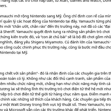
ời hàng loạt các trò chơi hấp dẫn, từ Atari, Games and Watch, Don
hers.
mauchi mở rộng Nintendo sang Mỹ. Ông chỉ định con rể của mìn
í quản lý các hoạt động của Nintendo tại đây. Yamauchi từng phả
 mới “chân ướt, chân ráo” đến thị trường này, nơi đã có các “đại 
và Sheriff. Yamauchi quyết định tung ra những sản phẩm trò chơi
ứng kiến trước đó, và “con át chủ bài” sẽ là bộ đồ chơi gồm nh
ộ nghĩnh, đáng yêu Shigeru Miyamoto. Cú đánh lớn của Yamauchi
o công cuộc chinh phục thị trường này, cũng là bước mở đầu ch
 Nintendo tại Mỹ.
g chết với sản phẩm”- đó là nhận định của các chuyên gia trên t
 hoàn toàn có lý. Không như các đối thủ cạnh tranh, sản phẩm của
hêm nhiều chức năng mới, chẳng hạn như chức năng máy tính cá
ương lai sẽ thống lĩnh thị trường trò chơi điện tử thế hệ mới nh
ệp trò chơi điện tử thế giới từ hàng chục năm qua. Điểm mạnh 
 chính xác những sở thích của khách hàng. Các chuyên gia tiếp th
 một Walt Disney trong lĩnh vực kỹ thuật số. Theo Yamauchi, tr
y và Microsoft vẫn còn các thị trường khác để phát triển, Nintend