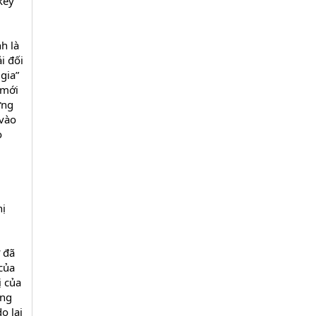
key
h là
i đối
gia”
 mới
ững
 vào
o
hị
ư đã
của
ị của
ong
o lại