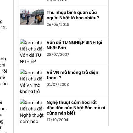
Thu nhập bình quân của
người Nhật là bao nhiêu?
ng
26/06/2015
945,
Vấn đề TU NGHIỆP SINH tại
Nhật Bản
28/07/2007
ạnh
chi
 rồi
Về VN mà không trả điện
thoại ?
 nề
 còn
01/07/2008
Nghệ thuật cắm hoa rất
i
độc đáo của Nhật Bản mà ai
and,
cũng nên biết
ầu
17/10/2004
ng
ử