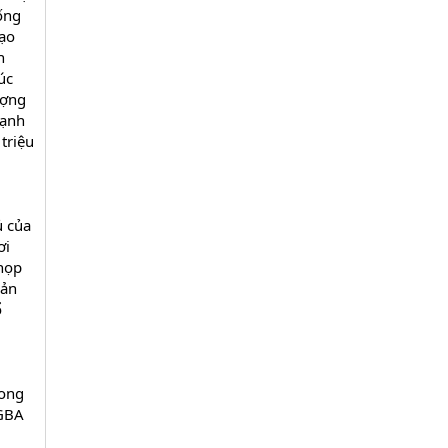
sống
tạo
n
úc
ượng
cạnh
 triệu
ủ của
ơi
họp
sản
ổ
.
rong
 GBA