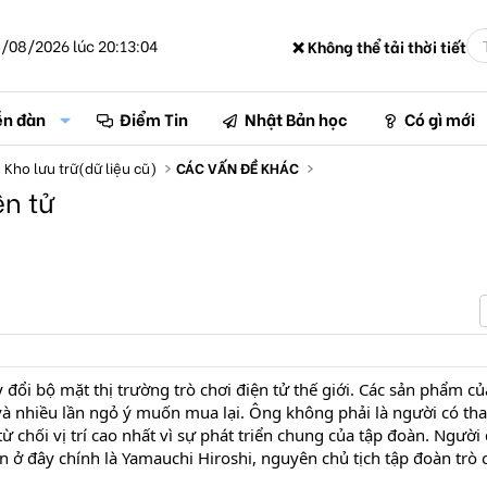
/08/2026 lúc 20:13:04
❌ Không thể tải thời tiết
ễn đàn
Điểm Tin
Nhật Bản học
Có gì mới
Kho lưu trữ(dữ liệu cũ)
CÁC VẤN ĐỀ KHÁC
ện tử
đổi bộ mặt thị trường trò chơi điện tử thế giới. Các sản phẩm củ
và nhiều lần ngỏ ý muốn mua lại. Ông không phải là người có th
ừ chối vị trí cao nhất vì sự phát triển chung của tập đoàn. Người
ở đây chính là Yamauchi Hiroshi, nguyên chủ tịch tập đoàn trò 