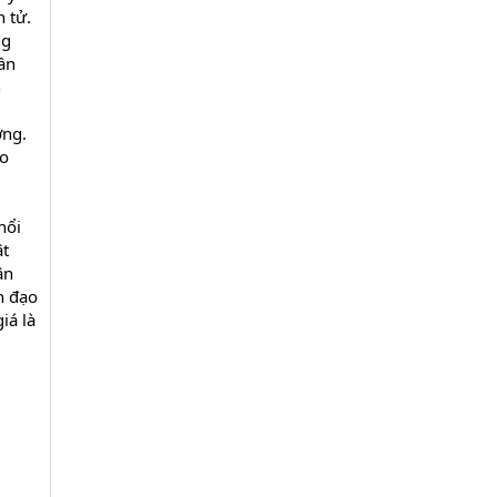
 tử.
ng
ần
n
ờng.
ho
nổi
ật
ân
h đạo
iá là