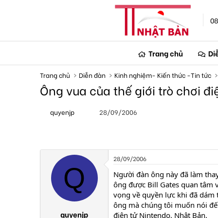
08
Trang chủ
Di
Trang chủ
Diễn đàn
Kinh nghiệm- Kiến thức -Tin tức
Ông vua của thế giới trò chơi đi
T
N
quyenjp
28/09/2006
h
g
r
à
e
y
a
g
d
ử
s
i
28/09/2006
t
Q
a
Người đàn ông này đã làm thay 
r
ông được Bill Gates quan tâm 
t
vọng về quyền lực khi đã dám t
e
ông mà chúng tôi muốn nói đến 
r
quyenjp
điện tử Nintendo, Nhật Bản.