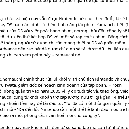
ầu sản phẩm GameCube phải thật đơn giản để tạo sự thoải mái c
ại chức và hiện nay vẫn được Nintendo tiếp tục theo đuổi, là sẽ 
m tay DS hai màn hình có thêm tính năng tải phim. Yamauchi tiết lộ
 hiệu của DS với việc phát hành phim, nhưng khởi đầu công ty sẽ 
tôi dự kiến thử kết hợp DS với một số rạp chiếu phim. Bằng cách
ệ thống, người sử dụng chỉ cần mang thiết bị DS và phần mềm
ance đến rạp hát đã được chỉ định sẽ tải được dữ liệu liên qu
ng khi bạn xem phim này”- Yamauchi nói.
Yamauchi chính thức rút lui khỏi vị trí chủ tịch Nintendo và chu
ru Iwata, giám đốc kế hoạch kinh doanh của tập đoàn. Hiroshi
i đồng quản trị vào năm 2005 vì lý do tuổi tác và, theo ông, việc
mauchi cũng từ chối khoản trợ cấp lương hưu trị giá gần 14 triệu
 khoản tiền này để tái đầu tư. “Tôi đã có một thời gian quản lý 
hi nói,- “Đã đến lúc Nintendo cần một thế hệ lãnh đạo mới, trẻ 
ẽ tạo ra một phong cách văn hoá mới cho công ty”.
ntendo ngày nay không chỉ đến từ sự sáng tạo mà còn từ những q