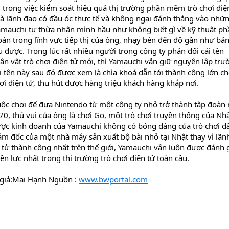
trong việc kiểm soát hiệu quả thị trường phần mềm trò chơi điện
 lãnh đạo có đầu óc thực tế và không ngại đánh thẳng vào nhữ
mauchi tự thừa nhận mình hầu như không biết gì về kỹ thuật ph
 trong lĩnh vực tiếp thị của ông, nhạy bén đến độ gần như bả
 được. Trong lúc rất nhiều người trong công ty phản đối cái tên
 vật trò chơi điện tử mới, thì Yamauchi vẫn giữ nguyên lập trư
i tên này sau đó được xem là chìa khoá dẫn tới thành công lớn c
hơi điện tử, thu hút được hàng triệu khách hàng khắp nơi.
uộc chơi để đưa Nintendo từ một công ty nhỏ trở thành tập đoàn 
i 70, thú vui của ông là chơi Go, một trò chơi truyền thống của Nh
 lược kinh doanh của Yamauchi không có bóng dáng của trò chơi d
giám đốc của một nhà máy sản xuất bộ bài nhỏ tại Nhật thay vì lãn
n tử thành công nhất trên thế giới, Yamauchi vẫn luôn được đánh g
 lực nhất trong thị trường trò chơi điện tử toàn cầu.
 giả:Mai Hạnh Nguồn :
www.bwportal.com