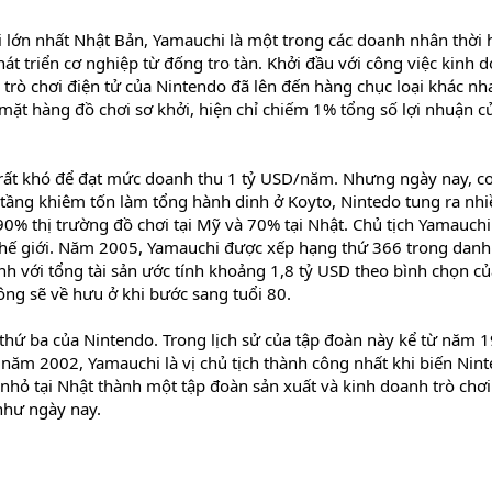
i lớn nhất Nhật Bản, Yamauchi là một trong các doanh nhân thời 
át triển cơ nghiệp từ đống tro tàn. Khởi đầu với công việc kinh 
 trò chơi điện tử của Nintendo đã lên đến hàng chục loại khác nh
, mặt hàng đồ chơi sơ khởi, hiện chỉ chiếm 1% tổng số lợi nhuận c
 rất khó để đạt mức doanh thu 1 tỷ USD/năm. Nhưng ngày nay, c
 tầng khiêm tốn làm tổng hành dinh ở Koyto, Nintedo tung ra nhi
0% thị trường đồ chơi tại Mỹ và 70% tại Nhật. Chủ tịch Yamauchi
thế giới. Năm 2005, Yamauchi được xếp hạng thứ 366 trong danh
h với tổng tài sản ước tính khoảng 1,8 tỷ USD theo bình chọn củ
ông sẽ về hưu ở khi bước sang tuổi 80.
h thứ ba của Nintendo. Trong lịch sử của tập đoàn này kể từ năm 
năm 2002, Yamauchi là vị chủ tịch thành công nhất khi biến Nin
 nhỏ tại Nhật thành một tập đoàn sản xuất và kinh doanh trò chơi
như ngày nay.