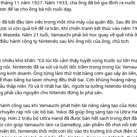
 tháng 11 năm 1927. Năm 1933, cha ông đã bỏ gia đình ra nước
ược để lại cho ông bà nội nuôi dạy.
 đã bắt đầu làm việc trong một nhà máy của quân đội. Sau đó ô
 vì còn quá trẻ để ra trận. Khi chiến tranh kết thúc vào năm 1
học Waseda. Năm 21 tuổi, Yamauchi phải bỏ học quay về quê nhà ở
 điều hành công ty Nintendo sau khi ông nội của ông, chủ tịch
 nhiều khó khăn. “Có lúc tôi cảm thấy tuyệt vọng trước sự lớn m
ng nói. Nintendo đã sa sút và tuột dốc trầm trọng trong lúc Yamau
ộng kinh doanh. Ông từng làm thử mặt hàng cơm gạo sấy ăn liền,
ể thao bằng tia laser nhưng đều thất bại. Cơn khủng hoảng nặng
đầu thập niên 70 và ít nhất hai lần, người ta tưởng Nitendo không
g phải cầu nguyện cho Nitendo đừng bị phá sản.
thành công sau khi Yamauchi phát hiện tài năng sáng tạo của Yoko
chuyền ráp nối các bộ bài. Yokoi đã giúp ông sáng tạo ra Ultra H
ộng. Hơn 2 triệu bộ Ultra Hand đã được bán hết sạch trong đợt đ
koi còn giúp Yamauchi làm ra GameBoy, sản phẩm đồ chơi nổi tiế
niên 80, Nintendo thổi một cơn lốc vào thị trường trò chơi điện t