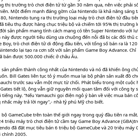
ng thị trường trò chơi điện tử từ gần 30 năm qua, nên việc phải 
 nhiên. Một điểm mạnh đáng gờm của Nintendo là khả năng sáng 
, Nintendo tung ra thị trường loại máy trò chơi điện tử đầu tiê
 tiêu thụ được hàng chục triệu bộ và chiếm tới 95% thị trường l
 đời sản phẩm mang tính cách mạng có tên Super Nintendo với l
m này được người tiêu dùng ưa chuộng đến nỗi đã bị các đối thủ 
 Boy, trò chơi điện tử di động đầu tiên, với tổng số bán ra là 120
Nintendo lại tạo ra cơn sốt với sản phẩm Game Boy Advance. Chỉ
ã bán được 500.000 chiếc ở châu Âu.
sản phẩm thành công nhất của Nintendo và nó đã khiến ông ch
. Bill Gates liên tục tỏ ý muốn mua lại bộ phận sản xuất đồ ch
uchi trước sau vẫn một mực từ chối. Phát biểu trong một cuộc 
Gates tiết lộ, ông vẫn giữ nguyên mối quan tâm đối với công ty 
nổi tiếng này. “Nếu Yamauchi gọi điện ngỏ ý bàn về việc mua bán c
 nhấc máy trả lời ngay”,- nhà tỷ phú Mỹ cho biết.
bộ GameCube trên toàn thế giới ngay trong quý đầu tiên ra mắt
4 triệu máy trò chơi điện tử cầm tay Game Boy Advance (GBA)t
endo đã đặt mục tiêu bán 6 triệu bộ GameCube và 20 triệu máy
i chính 2005.