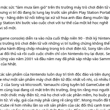
ặc sức “làm mưa làm gió” trên thị trường máy trò chơi điện tử
ng vị trí đó đang bị lung lay trước sản phẩm Play Station Porta
y - hãng diện tử nổi tiếng tại xứ sở hoa anh đào đang muốn lặp l
y Station khi bước vào cuộc chơi với tư thế của một kẻ học nghề
vị số một.
(game console) diễn ra vào nửa cuối thập niên 90 - thời kỳ Ninte
hị trường trò chơi điện tử với những vị trí tưởng chừng không thể
 pha hành động chớp nhoáng trong trò chơi điện tử, Sony tấn cô
hai đối thủ và rồi cuối cuộc chiến chỉ còn Nintendo trụ lại được. S
n cứng vào năm 2001 và đầu năm nay đã phải sáp nhập vào Samm
 của Nhật.
ác sản phẩm của Nintendo luôn duy trì tính độc đáo và tiện dụng
như một sản phẩm máy chơi điện tử độc nhất vô nhị, có nhiều 
on 2 của Sony và Microsoft. Yamauchi cũng tuyên bố GameCube sẽ
m cùng loại đang có mặt trên thị trường, ông tin rằng mọi người 
i một chiếc máy điện tử, mà họ chơi với các phần mềm, họ buộc 
 tử. Vì vậy, giá của máy phải càng rẻ càng tốt”. Mong muốn đã 
Cube rẻ hơn nhiều lần so với sản phẩm của các đối thủ cạnh tran