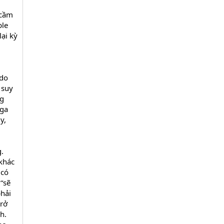
 cầm
ble
ại kỳ
ndo
 suy
ng
ega
y,
.
khác
 có
“sẽ
phải
trở
h.