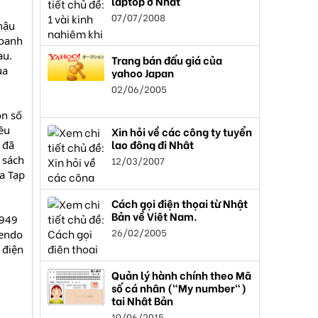
laptop ở Nhật
07/07/2008
hậu
doanh
au.
Trang bán đấu giá của
ủa
yahoo Japan
02/06/2005
on số
ều
Xin hỏi về các công ty tuyển
lao động đi Nhật
 đã
 sách
12/03/2007
a Tạp
Cách gọi điện thọai từ Nhật
Bản về Việt Nam.
1949
26/02/2005
tendo
 điện
Quản lý hành chính theo Mã
số cá nhân ("My number")
tại Nhật Bản
10/06/2015