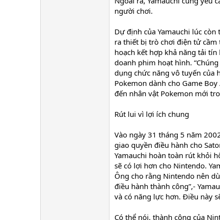
Ngoài ra, Yamauchi cũng yêu c
người chơi.
Dự định của Yamauchi lúc còn t
ra thiết bị trò chơi điện tử cầ
hoạch kết hợp khả năng tải tín
doanh phim hoạt hình. “Chúng 
dụng chức năng vô tuyến của h
Pokemon dành cho Game Boy Adv
đến nhân vật Pokemon mới tro
Rút lui vì lợi ích chung
Vào ngày 31 tháng 5 năm 2002, 
giao quyền điều hành cho Sato
Yamauchi hoàn toàn rút khỏi hộ
sẽ có lợi hơn cho Nintendo. Ya
Ông cho rằng Nintendo nên dùng
điều hành thành công”,- Yamauc
và có năng lực hơn. Điều này s
Có thể nói, thành công của Ni