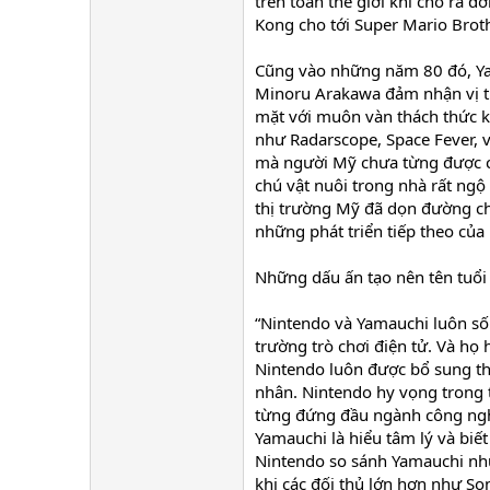
trên toàn thế giới khi cho ra đ
Kong cho tới Super Mario Brot
Cũng vào những năm 80 đó, Ya
Minoru Arakawa đảm nhận vị tr
mặt với muôn vàn thách thức khi
như Radarscope, Space Fever, 
mà người Mỹ chưa từng được ch
chú vật nuôi trong nhà rất ng
thị trường Mỹ đã dọn đường ch
những phát triển tiếp theo của
Những dấu ấn tạo nên tên tuổi
“Nintendo và Yamauchi luôn sốn
trường trò chơi điện tử. Và họ
Nintendo luôn được bổ sung t
nhân. Nintendo hy vọng trong t
từng đứng đầu ngành công nghi
Yamauchi là hiểu tâm lý và biết
Nintendo so sánh Yamauchi như
khi các đối thủ lớn hơn như Son