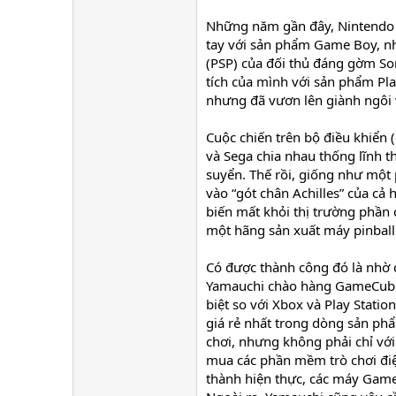
Những năm gần đây, Nintendo m
tay với sản phẩm Game Boy, như
(PSP) của đối thủ đáng gờm Son
tích của mình với sản phẩm Pla
nhưng đã vươn lên giành ngôi 
Cuộc chiến trên bộ điều khiển 
và Sega chia nhau thống lĩnh t
suyển. Thế rồi, giống như một
vào “gót chân Achilles” của cả 
biến mất khỏi thị trường phầ
một hãng sản xuất máy pinball
Có được thành công đó là nhờ c
Yamauchi chào hàng GameCube 
biệt so với Xbox và Play Stati
giá rẻ nhất trong dòng sản phẩ
chơi, nhưng không phải chỉ vớ
mua các phần mềm trò chơi điện
thành hiện thực, các máy Game