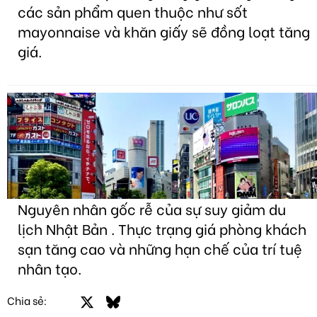
các sản phẩm quen thuộc như sốt
mayonnaise và khăn giấy sẽ đồng loạt tăng
giá.
Nguyên nhân gốc rễ của sự suy giảm du
lịch Nhật Bản . Thực trạng giá phòng khách
sạn tăng cao và những hạn chế của trí tuệ
nhân tạo.
Facebook
X
Bluesky
LinkedIn
Email
Link
Chia sẻ: