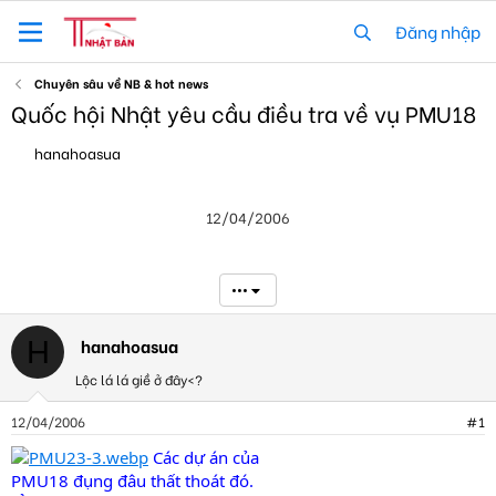
Đăng nhập
Chuyên sâu về NB & hot news
Quốc hội Nhật yêu cầu điều tra về vụ PMU18
T
N
hanahoasua
h
g
r
à
e
y
12/04/2006
a
g
d
ử
s
i
t
•••
a
r
t
hanahoasua
H
e
Lộc lá lá giề ở đây<?
r
12/04/2006
#1
Các dự án của
PMU18 đụng đâu thất thoát đó.