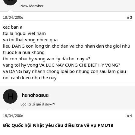
New Member
18/04/2006
#3
cac ban a
toi la nguoi viet nam
va toi that vong nhieu qua
lieu DANG con long tin cho dan va cho nhan dan the gioi nhu
truoc kia nua khong
thi con phai hy vong vao ky dai hoi nay u?
vang toi hy vong VA LUC NAY CUNG CHI BIET HY VONG?
va DANG hay nhanh chong loai bo nhung con sau lam giau
noi canh kieu nhu the nay
hanahoasua
H
Lộc lá lá giề ở đây<?
18/04/2006
#4
Ðề: Quốc hội Nhật yêu cầu điều tra về vụ PMU18