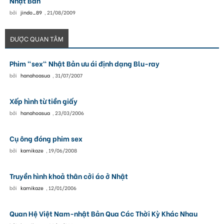
Nhật Bản
bởi
jindo_89
,
21/08/2009
ĐƯỢC QUAN TÂM
Phim "sex" Nhật Bản ưu ái định dạng Blu-ray
bởi
hanahoasua
,
31/07/2007
Xếp hình từ tiền giấy
bởi
hanahoasua
,
23/03/2006
Cụ ông đóng phim sex
bởi
kamikaze
,
19/06/2008
Truyền hình khoả thân cởi áo ở Nhật
bởi
kamikaze
,
12/01/2006
Quan Hệ Việt Nam-nhật Bản Qua Các Thời Kỳ Khác Nhau