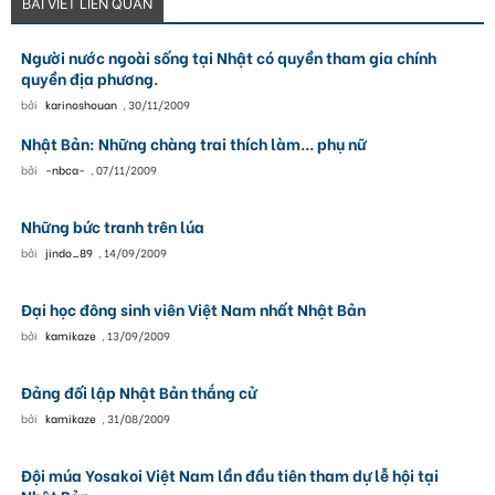
BÀI VIẾT LIÊN QUAN
Người nước ngoài sống tại Nhật có quyền tham gia chính
quyền địa phương.
bởi
karinoshouan
,
30/11/2009
Nhật Bản: Những chàng trai thích làm... phụ nữ
bởi
-nbca-
,
07/11/2009
Những bức tranh trên lúa
bởi
jindo_89
,
14/09/2009
Đại học đông sinh viên Việt Nam nhất Nhật Bản
bởi
kamikaze
,
13/09/2009
Đảng đối lập Nhật Bản thắng cử
bởi
kamikaze
,
31/08/2009
Đội múa Yosakoi Việt Nam lần đầu tiên tham dự lễ hội tại