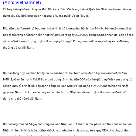
(Ảnh: Vietnamnet)
Chẳng thể ngờ được rằng vụ PMU18 xảy ra ở tận Việt Nam, thế mà Quốc hội Nhật lại rất quan tâm và
đang yêu cầu Bộ Ngoại giao Nhật phải điều tra, trả lời về vụ PMU18.
Đầu tiên báo Yomiuri - tờ báo lớn nhất ở Nhật (số lượng phát hành hơn 14 triệu bản/ngày, cũng là tờ
báo có số lượng phát hành lớn nhất thế giới), số ra ngày 29/3/2006, đăng bài báo nhan đề “Cán bộ cao
cấp của Việt Nam sử dụng quỹ ODA có hợp lý không?”. Phóng viên viết bài này là Hayasida, đã từng
thường trú tại Việt Nam.
Bài báo tổng hợp và phân tích lại tin tức của báo chí Việt Nam về vụ đánh bạc của cán bộ lãnh đạo
PMU18, và nhấn mạnh PMU18 đang sử dụng rất nhiều tiền ODA của thế giới giúp Việt Nam, trong đó
có tiền ODA của Nhật. Bài báo đánh động dư luận Nhật về khả năng quỹ ODA mà chính phủ Nhật
giúp Việt Nam có thể bị xà xẻo và yêu cầu chính phủ Nhật làm rõ việc quỹ ODA của Nhật được sử
dụng như thế nào ở Việt Nam.
Bài báo này thực sự đã gây sốc trong dư luận Nhật. Vì ODA chính là một phần tiền thuế của nhân dân
Nhật. Nhân dân Nhật luôn đòi hỏi khắt khe chính phủ Nhật phải quản lý quỹ ODA chặt chẽ, sử dụng