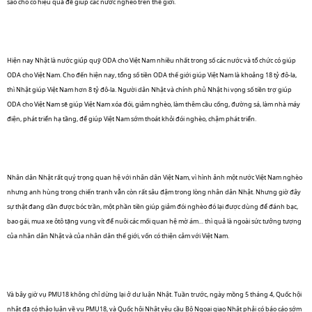
sao cho có hiệu quả để giúp các nước nghèo trên thế giới.
Hiện nay Nhật là nước giúp quỹ ODA cho Việt Nam nhiều nhất trong số các nước và tổ chức có giúp
ODA cho Việt Nam. Cho đến hiện nay, tổng số tiền ODA thế giới giúp Việt Nam là khoảng 18 tỷ đô-la,
thì Nhật giúp Việt Nam hơn 8 tỷ đô-la. Người dân Nhật và chính phủ Nhật hi vọng số tiền trợ giúp
ODA cho Việt Nam sẽ giúp Việt Nam xóa đói, giảm nghèo, làm thêm cầu cống, đường sá, làm nhà máy
điện, phát triển hạ tầng, để giúp Việt Nam sớm thoát khỏi đói nghèo, chậm phát triển.
Nhân dân Nhật rất quý trọng quan hệ với nhân dân Việt Nam, vì hình ảnh một nước Việt Nam nghèo
nhưng anh hùng trong chiến tranh vẫn còn rất sâu đậm trong lòng nhân dân Nhật. Nhưng giờ đây
sự thật đang dần được bóc trần, một phần tiền giúp giảm đói nghèo đó lại được dùng để đánh bạc,
bao gái, mua xe ôtô tặng vung vít để nuôi các mối quan hệ mờ ám… thì quả là ngoài sức tưởng tượng
của nhân dân Nhật và của nhân dân thế giới, vốn có thiện cảm với Việt Nam.
Và bây giờ vụ PMU18 không chỉ dừng lại ở dư luận Nhật. Tuần trước, ngày mồng 5 tháng 4, Quốc hội
nhật đã có thảo luận về vụ PMU18, và Quốc hội Nhật yêu cầu Bộ Ngoại giao Nhật phải có báo cáo sớm