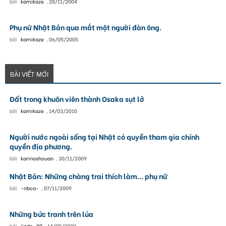
bởi
kamikaze
,
28/11/2004
Phụ nữ Nhật Bản qua mắt một người đàn ông.
bởi
kamikaze
,
06/05/2005
BÀI VIẾT MỚI
Đất trong khuôn viên thành Osaka sụt lở
bởi
kamikaze
,
14/03/2010
Người nước ngoài sống tại Nhật có quyền tham gia chính
quyền địa phương.
bởi
karinoshouan
,
30/11/2009
Nhật Bản: Những chàng trai thích làm... phụ nữ
bởi
-nbca-
,
07/11/2009
Những bức tranh trên lúa
bởi
jindo_89
,
14/09/2009