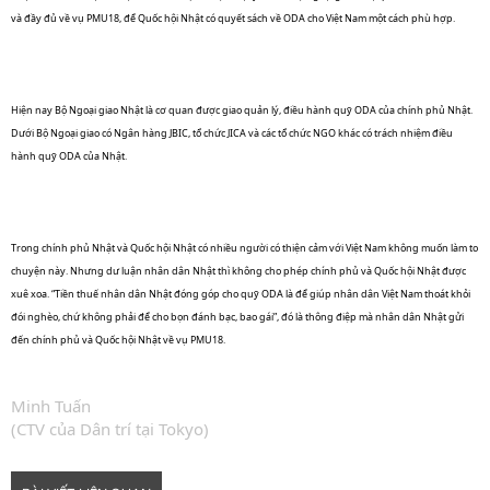
và đầy đủ về vụ PMU18, để Quốc hội Nhật có quyết sách về ODA cho Việt Nam một cách phù hợp.
Hiện nay Bộ Ngoại giao Nhật là cơ quan được giao quản lý, điều hành quỹ ODA của chính phủ Nhật.
Dưới Bộ Ngoại giao có Ngân hàng JBIC, tổ chức JICA và các tổ chức NGO khác có trách nhiệm điều
hành quỹ ODA của Nhật.
Trong chính phủ Nhật và Quốc hội Nhật có nhiều người có thiện cảm với Việt Nam không muốn làm to
chuyện này. Nhưng dư luận nhân dân Nhật thì không cho phép chính phủ và Quốc hội Nhật được
xuê xoa. “Tiền thuế nhân dân Nhật đóng góp cho quỹ ODA là để giúp nhân dân Việt Nam thoát khỏi
đói nghèo, chứ không phải để cho bọn đánh bạc, bao gái”, đó là thông điệp mà nhân dân Nhật gửi
đến chính phủ và Quốc hội Nhật về vụ PMU18.
Minh Tuấn
(CTV của Dân trí tại Tokyo)