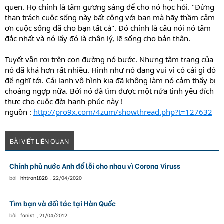
quen. Họ chính là tấm gương sáng để cho nó học hỏi. "Đừng
than trách cuộc sống này bất công với bạn mà hãy thầm cảm
ơn cuộc sống đã cho bạn tất cả". Đó chính là câu nói nó tâm
đắc nhất và nó lấy đó là chân lý, lẽ sống cho bản thân.
Tuyết vẫn rơi trên con đường nó bước. Nhưng tâm trạng của
nó đã khá hơn rất nhiều. Hình như nó đang vui vì có cái gì đó
để nghĩ tới. Cái lạnh vô hình kia đã không làm nó cảm thấy bị
choáng ngợp nữa. Bởi nó đã tìm được một nửa tình yêu đích
thực cho cuộc đời hạnh phúc này !
nguồn :
http://pro9x.com/4zum/showthread.php?t=127632
BÀI VIẾT LIÊN QUAN
Chính phủ nước Anh đổ lỗi cho nhau vì Corona Viruss
bởi
hhtran1828
,
22/04/2020
Tìm bạn và đối tác tại Hàn Quốc
bởi
fonist
,
21/04/2012