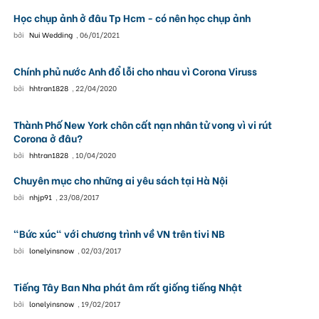
Học chụp ảnh ở đâu Tp Hcm - có nên học chụp ảnh
bởi
Nui Wedding
,
06/01/2021
Chính phủ nước Anh đổ lỗi cho nhau vì Corona Viruss
bởi
hhtran1828
,
22/04/2020
Thành Phố New York chôn cất nạn nhân tử vong vì vi rút
Corona ở đâu?
bởi
hhtran1828
,
10/04/2020
Chuyên mục cho những ai yêu sách tại Hà Nội
bởi
nhjp91
,
23/08/2017
"Bức xúc" với chương trình về VN trên tivi NB
bởi
lonelyinsnow
,
02/03/2017
Tiếng Tây Ban Nha phát âm rất giống tiếng Nhật
bởi
lonelyinsnow
,
19/02/2017