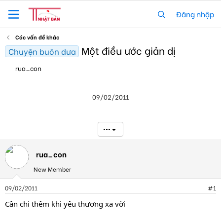
Đăng nhập
Các vấn đề khác
Một điều ước giản dị
Chuyện buôn dưa
T
N
rua_con
h
g
r
à
e
y
09/02/2011
a
g
d
ử
s
i
t
•••
a
r
t
rua_con
e
New Member
r
09/02/2011
#1
Cần chi thêm khi yêu thương xa vời