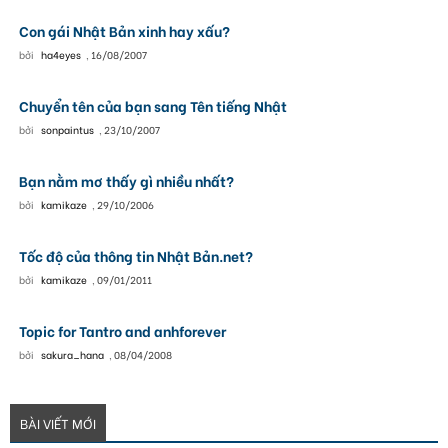
Con gái Nhật Bản xinh hay xấu?
bởi
ha4eyes
,
16/08/2007
Chuyển tên của bạn sang Tên tiếng Nhật
bởi
sonpaintus
,
23/10/2007
Bạn nằm mơ thấy gì nhiều nhất?
bởi
kamikaze
,
29/10/2006
Tốc độ của thông tin Nhật Bản.net?
bởi
kamikaze
,
09/01/2011
Topic for Tantro and anhforever
bởi
sakura_hana
,
08/04/2008
BÀI VIẾT MỚI