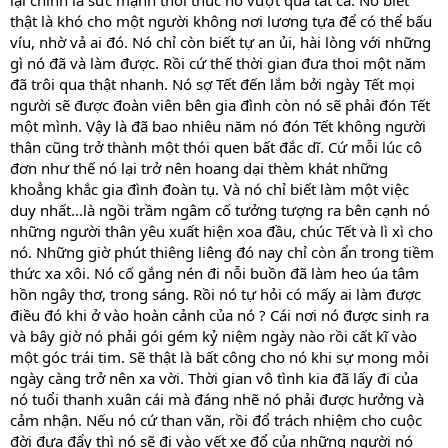
lại chính là sức mạnh thôi thúc nó vượt qua tất cả. Nó biết
thật là khó cho một người không nơi lương tựa để có thể bấu
víu, nhờ vả ai đó. Nó chỉ còn biết tự an ủi, hài lòng với những
gì nó đã và làm được. Rồi cứ thế thời gian đưa thoi một năm
đã trôi qua thật nhanh. Nó sợ Tết đến lắm bởi ngày Tết mọi
người sẽ được đoàn viên bên gia đình còn nó sẽ phải đón Tết
một mình. Vậy là đã bao nhiêu năm nó đón Tết không người
thân cũng trở thành một thói quen bất đắc dĩ. Cứ mỗi lúc cô
đơn như thế nó lại trở nên hoang dại thèm khát những
khoẳng khắc gia đình đoàn tụ. Và nó chỉ biết làm một việc
duy nhất...là ngồi trầm ngâm cố tưởng tượng ra bên cạnh nó
những người thân yêu xuất hiện xoa đầu, chúc Tết và lì xì cho
nó. Những giờ phút thiêng liêng đó nay chỉ còn ẩn trong tiềm
thức xa xôi. Nó cố gắng nén đi nỗi buồn đã làm heo úa tâm
hồn ngây thơ, trong sáng. Rồi nó tự hỏi có mấy ai làm được
điều đó khi ở vào hoàn cảnh của nó ? Cái nơi nó được sinh ra
và bây giờ nó phải gói gém kỷ niệm ngày nào rồi cất kĩ vào
một góc trái tim. Sẽ thật là bất công cho nó khi sự mong mỏi
ngày càng trở nên xa vời. Thời gian vô tình kia đã lấy đi của
nó tuổi thanh xuân cái mà đáng nhẽ nó phải được hưởng và
cảm nhận. Nếu nó cứ than vãn, rồi đổ trách nhiệm cho cuộc
đời đưa đẩy thì nó sẽ đi vào vết xe đổ của những người nó