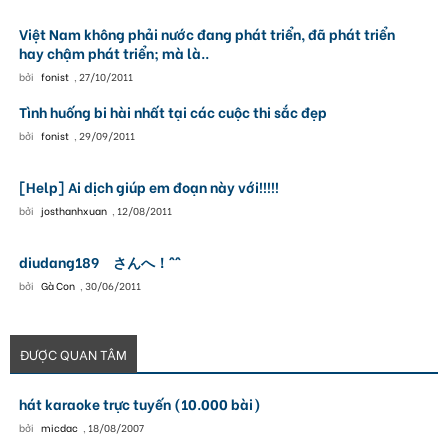
Việt Nam không phải nước đang phát triển, đã phát triển
hay chậm phát triển; mà là..
bởi
fonist
,
27/10/2011
Tình huống bi hài nhất tại các cuộc thi sắc đẹp
bởi
fonist
,
29/09/2011
[Help] Ai dịch giúp em đoạn này với!!!!!
bởi
josthanhxuan
,
12/08/2011
diudang189 さんへ！^^
bởi
Gà Con
,
30/06/2011
ĐƯỢC QUAN TÂM
hát karaoke trực tuyến (10.000 bài)
bởi
micdac
,
18/08/2007