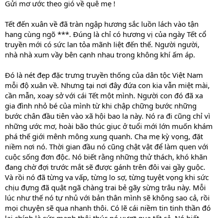
Gửi mơ ước theo gió về quê mẹ !
Tết đến xuân về đã tràn ngập hương sắc luồn lách vào tận
hang cùng ngõ ***. Đúng là chỉ có hương vị của ngày Tết cổ
truyền mới có sức lan tỏa mãnh liệt đến thế. Người người,
nhà nhà xum vầy bên cạnh nhau trong không khí ấm áp.
Đó là nét đẹp đặc trưng truyền thống của dân tộc Việt Nam
mỗi độ xuân về. Nhưng tại nơi đây đứa con kia vẫn miệt mài,
cần mẫn, xoay sở với cái Tết một mình. Người con đó đã xa
gia đình nhỏ bé của mình từ khi chập chững bước những
bước chân đầu tiên vào xã hội bao la này. Nó ra đi cũng chỉ vì
những ước mơ, hoài bão thúc giục ở tuổi mới lớn muốn khám
phá thế giới mênh mông xung quanh. Cha mẹ kỳ vọng, đặt
niềm nơi nó. Thời gian đầu nó cũng chật vật để làm quen với
cuộc sống đơn độc. Nó biết rằng những thử thách, khó khăn
đang chờ đợi trước mắt sẽ được gánh trên đôi vai gầy guộc.
Và rồi nó đã từng va vấp, từng lo sợ, từng tuyệt vọng khi sức
chịu đựng đã quật ngã chàng trai bẻ gãy sừng trâu này. Mỗi
lúc như thế nó tự nhủ với bản thân mình sẽ không sao cả, rồi
mọi chuyện sẽ qua nhanh thôi. Có lẽ cái niềm tin tinh thần đó