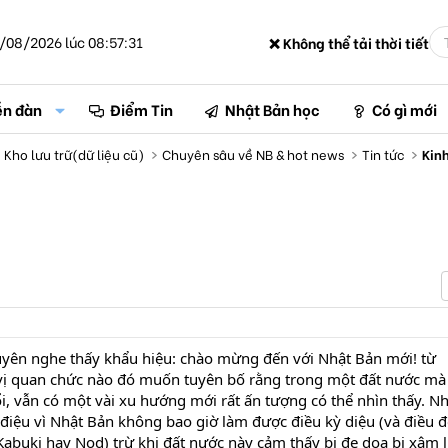
/08/2026 lúc 08:57:31
❌ Không thể tải thời tiết
ễn đàn
Điểm Tin
Nhật Bản học
Có gì mới
Kho lưu trữ(dữ liệu cũ)
Chuyên sâu về NB & hot news
Tin tức
Kinh
yên nghe thấy khẩu hiệu: chào mừng đến với Nhật Bản mới! từ
vị quan chức nào đó muốn tuyên bố rằng trong một đất nước mà
i, vẫn có một vài xu hướng mới rất ấn tượng có thể nhìn thấy. 
 điệu vì Nhật Bản không bao giờ làm được điều kỳ diệu (và điều 
 Kabuki hay Nod) trừ khi đất nước này cảm thấy bị đe doạ bị xâm 