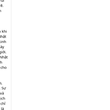
rủi
rẽ.
n
 khi
Nhật
kinh
này
iới.
 Nhật
nh
 cho
p,
. Sự
 và
dịch
 chỉ
 là