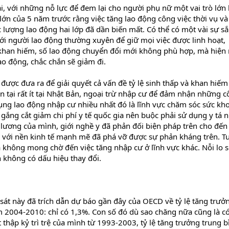
i, với những nỗ lực để đem lại cho người phụ nữ một vai trò lớn
 lớn của 5 năm trước rằng việc tăng lao động công việc thời vụ v
c lượng lao động hai lớp đã dần biến mất. Có thể có một vài sự s
ới người lao động thường xuyên để giữ mọi việc được linh hoạt,
khan hiếm, số lao động chuyển đổi mới không phù hợp, mà hiện
o động, chắc chắn sẽ giảm đi.
ược đưa ra để giải quyết cả vấn đề tỷ lệ sinh thấp và khan hiếm
 tại rất ít tại Nhật Bản, ngoại trừ nhập cư để đảm nhận những 
 dụng lao động nhập cư nhiều nhất đó là lĩnh vực chăm sóc sức kh
gắng cắt giảm chi phí y tế quốc gia nên buộc phải sử dụng y tá 
 lương của mình, giới nghề y đã phản đối biện pháp trên cho đến
ợp với nền kinh tế mạnh mẽ đã phá vỡ được sự phản kháng trên. T
a không mong chờ đến việc tăng nhập cư ở lĩnh vực khác. Nỗi lo s
 không có dấu hiệu thay đổi.
sát này đã trích dẫn dự báo gần đây của OECD về tỷ lệ tăng trưở
2004-2010: chỉ có 1,3%. Con số đó dù sao chăng nữa cũng là có
t thập kỷ trì trệ của mình từ 1993-2003, tỷ lệ tăng trưởng trung b