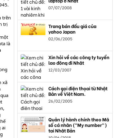
laptop ở Nhật
945.
07/07/2008
 trên
 trị
Trang bán đấu giá của
yahoo Japan
 một
02/06/2005
ta là
a
Xin hỏi về các công ty tuyển
lao động đi Nhật
rong
12/03/2007
n xã
Cách gọi điện thọai từ Nhật
h
Bản về Việt Nam.
 qua
26/02/2005
t
ên,
g
Quản lý hành chính theo Mã
thế
số cá nhân ("My number")
 ai
tại Nhật Bản
ng
10/06/2015