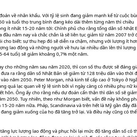
 đoán về nhân khẩu. Với tỷ lệ sinh đang giảm mạnh kể từ cuộc b
0 và tuổi thọ trung bình đang kéo dài thêm từng năm thì chiều
ng ít nhất 15-20 năm tới: Chính phủ cho rằng tổng dân số Nhật 
ửa đầu năm nay và chắc chắn là sẽ liên tục giảm từ năm 2007 trở đ
ội cho biết: sự thu hẹp đó sẽ diễn ra chậm, nhưng với lượng ít hơn
ượng lao động và những người về hưu lại nhiều dần lên thì lượng
 15-64 tuổi) sẽ giảm khoảng 0,7% một năm.
ay cho những năm sau năm 2020, thì con số thu được sẽ đáng gi
 đưa ra rằng dân số Nhật Bản sẽ giảm từ 128 triệu dân vào thời 
 vào năm 2050. Peter Morgan, nhà kinh tế cấp cao ở Tokyo ở Ng
ng quá lạc quan về tỷ lệ sinh bởi vì ngày càng có nhiều phụ nữ k
 hôn. Ông ấy cho rằng nếu dự đoán cẩn thận thì dân số sẽ giả
năm 2050. Tuy nhiên, theo như Morgan biết, vấn đề này không phả
 15-20 năm nữa. Pháp, Scandinavia và trên hết là Mỹ gần đây đã
 đang giảm xuống của họ đã tăng trở lại. Và điều này cũng có thể
 tăng lực lượng lao động và phục hồi lại mức độ tăng dân số có t