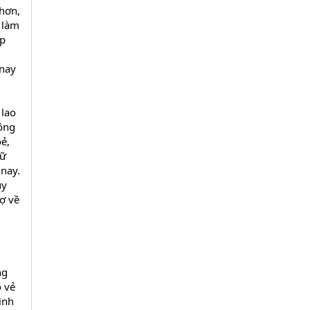
 hơn,
à làm
ắp
 nay
 lao
công
oẻ,
nữ
 nay.
uy
ợ về
ng
 vẻ
ình