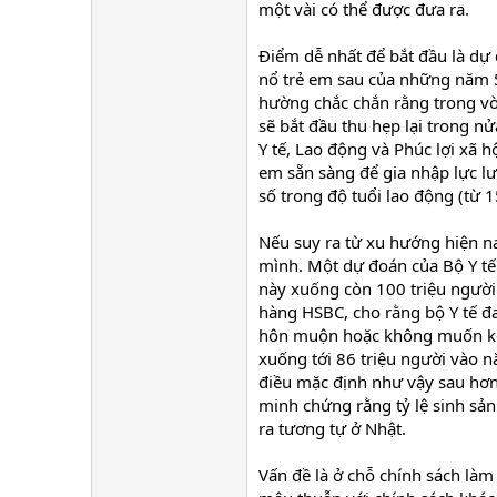
một vài có thể được đưa ra.
Điểm dễ nhất để bắt đầu là dự
nổ trẻ em sau của những năm 5
hường chắc chắn rằng trong vò
sẽ bắt đầu thu hẹp lại trong n
Y tế, Lao động và Phúc lợi xã h
em sẵn sàng để gia nhập lực l
số trong độ tuổi lao động (từ
Nếu suy ra từ xu hướng hiện n
mình. Một dự đoán của Bộ Y tế
này xuống còn 100 triệu người
hàng HSBC, cho rằng bộ Y tế đa
hôn muộn hoặc không muốn kết
xuống tới 86 triệu người vào 
điều mặc định như vậy sau hơn
minh chứng rằng tỷ lệ sinh sản
ra tương tự ở Nhật.
Vấn đề là ở chỗ chính sách làm