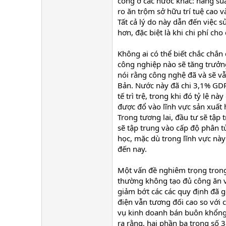
công ở các nước khác: năng suấ
ro ăn trộm sở hữu trí tuệ cao v
Tất cả lý do này dẫn đến việc
hơn, đặc biệt là khi chi phí ch
Không ai có thể biết chắc chắ
công nghiệp nào sẽ tăng trưởn
nói rằng công nghệ đã và sẽ v
Bản. Nước này đã chi 3,1% GDP
tế trì trệ, trong khi đó tỷ lệ 
được đổ vào lĩnh vực sản xuất
Trong tương lai, đầu tư sẽ tập
sẽ tập trung vào cấp độ phân 
học, mặc dù trong lĩnh vực nà
đến nay.
Một vấn đề nghiêm trọng trong
thường không tạo đủ công ăn v
giảm bớt các các quy định đã g
điện vẫn tương đối cao so với 
vụ kinh doanh bán buôn khổng l
ra rằng, hai phần ba trong số