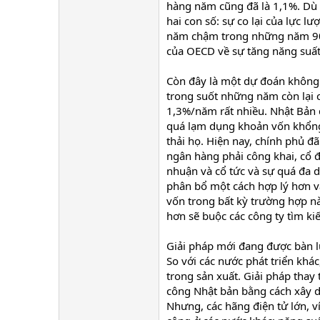
hàng năm cũng đã là 1,1%. Dù đ
hai con số: sự co lại của lực l
năm chậm trong những năm 90
của OECD về sự tăng năng suất
Còn đây là một dự đoán không d
trong suốt những năm còn lại c
1,3%/năm rất nhiều. Nhật Bản 
quá lạm dụng khoản vốn khổng l
thải họ. Hiện nay, chính phủ đ
ngân hàng phải công khai, cổ đ
nhuận và cổ tức và sự quá đa 
phân bổ một cách hợp lý hơn và
vốn trong bất kỳ trường hợp nà
hơn sẽ buộc các công ty tìm ki
Giải pháp mới đang được bàn lu
So với các nước phát triển khá
trong sản xuất. Giải pháp tha
công Nhật bản bằng cách xây d
Nhưng, các hãng điện tử lớn, v