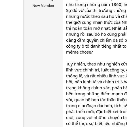
như trong những năm 1860, ho
New Member
Sự đổ vỡ của thị trường chứng
những nước theo sau họ và chắc
thế giới cũng nhận thức của Nh
thì hoàn toàn mờ nhạt. Nhật Bả
nhưng rồi sau đó họ cũng phải
đảng cầm quyền chiếm đa số phi
công ty ô tô danh tiếng nhất to
même chose?
Tuy nhiên, theo như nghiên cứu
lĩnh vực chính trị, luật công ty
thông lệ, và rất nhiều lĩnh vự
hội, nền kinh tế và chính trị 
trạng không chính xác, phân bổ 
bên trong những điểm mạnh đã c
vời, quan hệ hợp tác thân thiện
trong giai đoạn dài hơn, tích 
phát triển mới, đặc biệt xét tr
giới, cùng với những chuyển b
có thể thực sự biết liệu nhữn