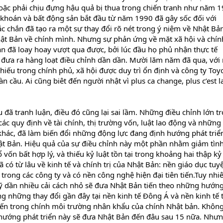
ặc phải chịu đựng hậu quả bị thua trong chiến tranh như năm 1
 khoán và bất động sản bắt đầu từ năm 1990 đã gây sốc đối với
 chắn đã tạo ra một sự thay đổi rõ nét trong ý niệm về Nhật Bản
ật Bản về chính mình. Nhưng sự phản ứng về mặt xã hội và chính
n đã loay hoay vượt qua được, bởi lúc đầu họ phủ nhận thực tế
 đưa ra hàng loạt điều chỉnh dần dần. Mười lăm năm đã qua, với
ếu trong chính phủ, xã hội được duy trì ổn định và công ty Toyo
àn cầu. Ai cũng biêt đến người nhật vì plus ca change, plus c’est l
 đã tranh luận, điều đó cũng lại sai lầm. Những điều chỉnh lớn t
, các quy định về tài chính, thị trường vốn, luật lao động và những
c khác, đã làm biến đổi những động lực đang định hướng phát triể
Nhật Bản. Hiệu quả của sự điều chỉnh này một phần nhằm giảm tìn
vốn bất hợp lý, và thiếu kỷ luật tồn tại trong khoảng hai thập kỷ
ó từ lâu về kinh tế và chính trị của Nhật Bản: nền giáo dục tuyệ
 trong các công ty và có nền công nghệ hiện đại tiên tiến.Tuy nhi
luỹ dần nhiều cải cách nhỏ sẽ đưa Nhật Bản tiến theo những hướn
ong những thay đổi gần đây tại nền kinh tế Đông Á và nền kinh tế 
iến trong chính môi trường nhân khẩu của chính Nhật bản. Không
g hướng phát triển này sẽ đưa Nhật Bản đến đâu sau 15 nữa. Như