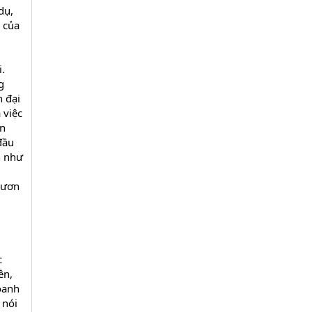
dụ,
í của
i.
g
n đại
 việc
ên
đầu
n như
vươn
c
ên,
oanh
 nói