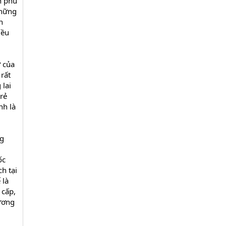
h phủ
những
h
iều
ư của
rất
 lai
rẻ
nh là
ng
ốc
h tại
 là
 cấp,
lương