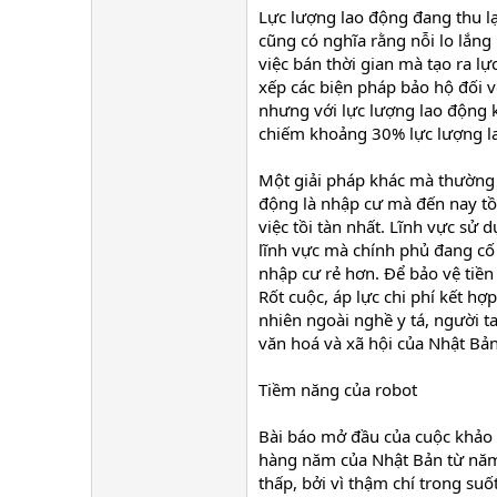
Lực lượng lao động đang thu lạ
cũng có nghĩa rằng nỗi lo lắng
việc bán thời gian mà tạo ra lự
xếp các biện pháp bảo hộ đối v
nhưng với lực lượng lao động 
chiếm khoảng 30% lực lượng la
Một giải pháp khác mà thường đ
động là nhập cư mà đến nay tồn
việc tồi tàn nhất. Lĩnh vực sử
lĩnh vực mà chính phủ đang cố 
nhập cư rẻ hơn. Để bảo vệ tiền
Rốt cuộc, áp lực chi phí kết h
nhiên ngoài nghề y tá, người t
văn hoá và xã hội của Nhật Bản
Tiềm năng của robot
Bài báo mở đầu của cuộc khảo 
hàng năm của Nhật Bản từ năm 
thấp, bởi vì thậm chí trong suố