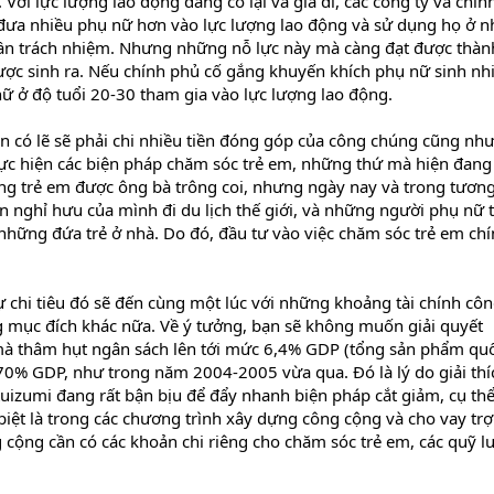
Với lực lượng lao động đang co lại và già đi, các công ty và chín
đưa nhiều phụ nữ hơn vào lực lượng lao động và sử dụng họ ở 
 thần trách nhiệm. Nhưng những nỗ lực này mà càng đạt được thàn
được sinh ra. Nếu chính phủ cố gắng khuyến khích phụ nữ sinh nh
 nữ ở độ tuổi 20-30 tham gia vào lực lượng lao động.
ên có lẽ sẽ phải chi nhiều tiền đóng góp của công chúng cũng nh
hực hiện các biện pháp chăm sóc trẻ em, những thứ mà hiện đang 
ng trẻ em được ông bà trông coi, nhưng ngày nay và trong tương
 nghỉ hưu của mình đi du lịch thế giới, và những người phụ nữ t
những đứa trẻ ở nhà. Do đó, đầu tư vào việc chăm sóc trẻ em chí
sự chi tiêu đó sẽ đến cùng một lúc với những khoảng tài chính cô
 mục đích khác nữa. Về ý tưởng, bạn sẽ không muốn giải quyết
mà thâm hụt ngân sách lên tới mức 6,4% GDP (tổng sản phẩm qu
70% GDP, như trong năm 2004-2005 vừa qua. Đó là lý do giải thíc
izumi đang rất bận bịu để đẩy nhanh biện pháp cắt giảm, cụ thể
 biệt là trong các chương trình xây dựng công cộng và cho vay trợ
ng cộng cần có các khoản chi riêng cho chăm sóc trẻ em, các quỹ 