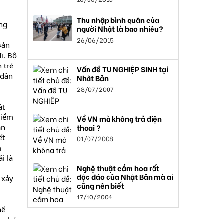
Thu nhập bình quân của
ùng
người Nhật là bao nhiêu?
26/06/2015
Bản
i. Bộ
 trẻ
Vấn đề TU NGHIỆP SINH tại
 dân
Nhật Bản
28/07/2007
ật
điểm
Về VN mà không trả điện
thoại ?
ân
ết
01/07/2008
m
i là
Nghệ thuật cắm hoa rất
độc đáo của Nhật Bản mà ai
 xảy
cũng nên biết
17/10/2004
hể