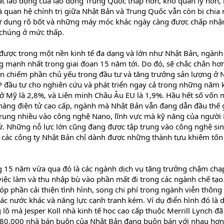
t lao động của lao động Trung Quốc thấp hơn, khó quản lý hơn, 
à quan hệ chính trị giữa Nhật Bản và Trung Quốc vẫn còn bị chia 
 sử dụng rô bốt và những máy móc khác ngày càng được chấp nhậ
o chúng ở mức thấp.
n được trong một nền kinh tế đa dạng và lớn như Nhật Bản, ngành
g mạnh nhất trong giai đoạn 15 năm tới. Do đó, sẽ chắc chắn hơn
ẫn chiếm phần chủ yếu trong đầu tư và tăng trưởng sản lượng ở 
 đầu tư cho nghiên cứu và phát triển ngay cả trong những năm 
này ở Mỹ là 2,8%, và Liên minh Châu Âu EU là 1,9%. Hầu hết số vốn 
 hàng điện tử cao cấp, ngành mà Nhật Bản vẫn đang dẫn đầu thế g
 trung nhiều vào công nghệ Nano, lĩnh vực mà kỹ năng của người
tử. Những nỗ lực lớn cũng đang được tập trung vào công nghệ si
y các công ty Nhật Bản chỉ dành được những thành tựu khiêm tốn
 15 năm vừa qua đó là các ngành dịch vụ tăng trưởng chậm chạ
iệc làm và thu nhập bù vào phần mất đi trong các ngành chế tạo
óp phần cải thiện tình hình, song chi phí trong ngành viễn thông
các nước khác và năng lực cạnh tranh kém. Ví dụ điển hình đó là 
ồ mà Jesper Koll nhà kinh tế học cao cấp thuộc Merrill Lynch đã
 380.000 nhà bán buôn của Nhật Bản đang buôn bán với nhau hơn