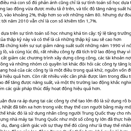
iều mà con số đó phản ánh cũng chỉ là sự tính toán số học dựa 
ượng lao động vừa được miêu tả ở trên, và tốc độ tăng năng suất 
, vào khoảng 2%, thấp hơn so với những năm 80. Nhưng dự đo
 tới năm 2010 vẫn chỉ là con số khiêm tốn 1,7%.
ựa trên sự tính toán số học nhưng khá tin cậy: tỷ lệ tăng trưởn
ủa thập kỷ này và có thể là cả những thập kỷ sau sẽ cao hơn
đã chứng kiến sự sụt giảm năng suất suốt những năm 1990 vì n
ồ, và cùng lúc đó, rất nhiều công ty đã tích trữ lao động thay vì
ã cắt giảm các chương trình xây dựng công cộng, các tài khoản nợ
ông và những nhóm có quyền lợi khác đòi hỏi các công ty tăng l
dạng hoá của các công ty là một điều trong quá khứ, nguồn vốn 
 hiệu quả hơn. Còn rất nhiều việc cần phải được làm trong đầu 
o để tăng được năng suất, và một thị trường lao động khắc nghi
ếm các giải pháp thúc đẩy hoạt động hiệu quả hơn.
ận đưa ra áp dụng tại các công ty chế tạo lớn đó là sử dụng rô b
c, Nhật đã tiến xa hơn trong việc thay thế con người bằng máy m
y thế khác đó là sử dụng nhân công người Trung Quốc thay cho n
ựng nhà máy tại Trung Quốc như một số công ty lớn đã thực hiệ
í dụ, đang cảnh giác với sự thay thế đó cũng như là thay thế nhân