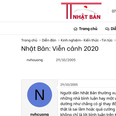
07
Trang chủ
Di
Trang chủ
Diễn đàn
Kinh nghiệm- Kiến thức -Tin tức
Nhật Bản: Viễn cảnh 2020
T
N
nvhcuong
29/10/2005
h
g
r
à
e
y
a
g
d
ử
s
i
29/10/2005
t
N
a
Người dân Nhật Bản thường xu
r
những nhà bình luận hay một 
t
dường như chẳng có gì thay đổ
e
thật là sai lầm hoặc quá cường
r
nvhcuong
không chỉ là lời bình luận trên