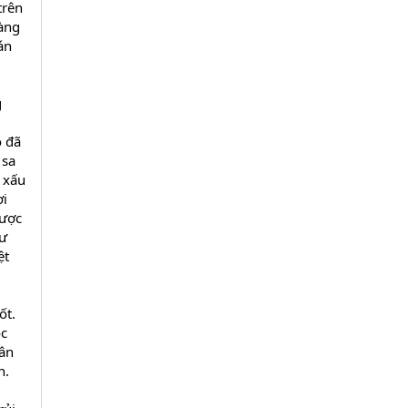
trên
hàng
án
g
ó đã
 sa
 xấu
ợi
được
tư
ệt
ốt.
óc
hân
n.