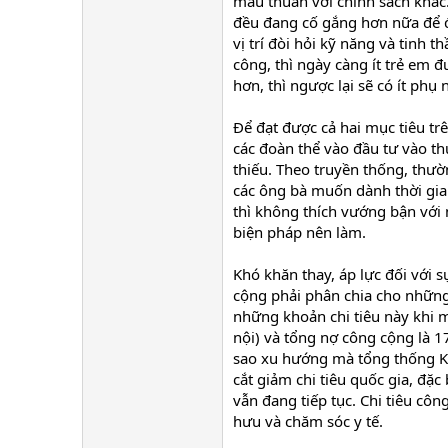
mâu thuẫn với chính sách khác. 
đều đang cố gắng hơn nữa để 
vị trí đòi hỏi kỹ năng và tinh
công, thì ngày càng ít trẻ em 
hơn, thì ngược lại sẽ có ít phụ
Để đạt được cả hai mục tiêu tr
các đoàn thể vào đầu tư vào t
thiếu. Theo truyền thống, thườ
các ông bà muốn dành thời gian
thì không thích vướng bận với 
biện pháp nên làm.
Khó khăn thay, áp lực đối với 
cộng phải phân chia cho những
những khoản chi tiêu này khi 
nội) và tổng nợ công cộng là 1
sao xu hướng mà tổng thống Ku
cắt giảm chi tiêu quốc gia, đặc
vẫn đang tiếp tục. Chi tiêu cô
hưu và chăm sóc y tế.