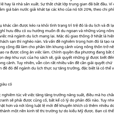
lẻ hay là nhà sản xuất. Sự thắt chặt lớp trung gian đã bắt đầu. Ví 
m giá bán nước giải khát tại các kho của nó tới 20%, theo chi ph
khác cần được kéo ra khỏi tình trạng trì trệ đó là du lịch và đi lạ
 nghỉ hưu đều có xu hướng muốn đi du ngoạn và những vùng nôn
 việc mà ngành du lịch mang lại. Mặc dù giao thông ở Nhật là hiệ
 khách sạn thì nghèo nàn. Và vấn đề nghiêm trọng hơn đó là tạo ra
ông cộng đã làm cho phần lớn khung cảnh vùng nông thôn trở n
 tạo ra được công ăn việc làm. Chính quyền địa phương đang bắt 
dọn dẹp khu vực của họ sách sẽ, giải quyết những gì được biết đế
g cảnh. Tuy nhiên, vẫn còn rất nhiều vấn đề cần giải quyết chứ
đề đó để ngành du lịch thực sự tăng trưởng, đặc biệt là có thể 
 giàu có
 nghiêm túc về việc tăng tăng trưởng năng suất, điều mà họ chắ
tranh sẽ phải được củng cố, bất kể có lý do phản đối nào. Tuy nhi
hặt hơn và nới lỏng luật lệ mới để khuyến khích có thêm nhiều d
thành một nền kinh tế thị trường tự do kiểu Mỹ được. Bạn có thể