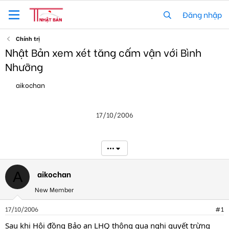
Đăng nhập
Chính trị
Nhật Bản xem xét tăng cấm vận với Bình
Nhưỡng
T
N
aikochan
h
g
r
à
e
y
17/10/2006
a
g
d
ử
s
i
t
•••
a
r
t
aikochan
A
e
New Member
r
17/10/2006
#1
Sau khi Hội đồng Bảo an LHQ thông qua nghị quyết trừng