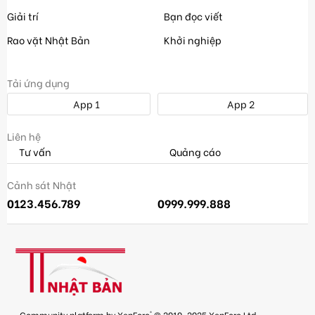
Giải trí
Bạn đọc viết
Rao vặt Nhật Bản
Khởi nghiệp
Tải ứng dụng
App 1
App 2
Liên hệ
Tư vấn
Quảng cáo
Cảnh sát Nhật
0123.456.789
0999.999.888
®
Community platform by XenForo
© 2010-2025 XenForo Ltd.