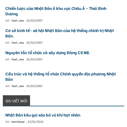
Chiến lược của Nhật Bản ở khu vực Châu Á – Thái Bình
Dương
bởi
feet_ww
,
01/03/2007
Cơ sở kinh tế- xã hội Nhật Bản của hệ thống chính trị Nhật
Bản.
bởi
feet_ww
,
01/03/2007
Nguyên tắc tổ chức và xây dựng Đảng CS NB.
bởi
feet_ww
,
01/03/2007
Cấu trúc và hệ thống tổ chức Chính quyền địa phương Nhật
Bản
bởi
feet_ww
,
01/03/2007
BÀI VIẾT MỚI
Nhật Bản kêu gọi xóa bỏ vũ khí hạt nhân
bởi
kamikaze
,
23/01/2010