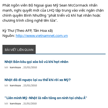
Phát ngôn viên Bộ Ngoại giao Mỹ Sean McCormack nhấn
mạnh, nghị quyết mới của LHQ tập trung vào việc ngăn chặn
chính quyền Bình Nhưỡng ''phát triển vũ khí hạt nhân hoặc
chương trình công nghệ tên lửa''.
Kỳ Thư (Theo AFP, Tân Hoa xã)
Nguồn:
http://www.vietnamnet.com.vn
BÀI VIẾT LIÊN QUAN
Nhật Bản kêu gọi xóa bỏ vũ khí hạt nhân
bởi
kamikaze
,
23/01/2010
Nhật đã đi ngược lại xu thế khi rời xa Mỹ?
bởi
kamikaze
,
23/01/2010
"Liên minh Mỹ-Nhật là nền tảng an ninh tại châu Á"
bởi
kamikaze
,
21/01/2010