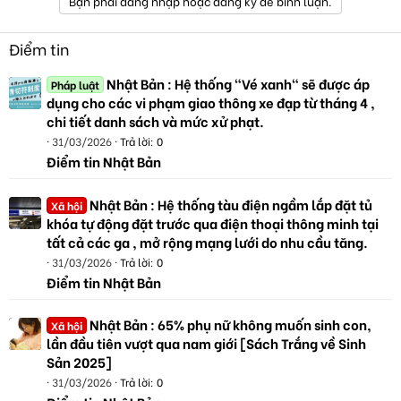
Bạn phải đăng nhập hoặc đăng ký để bình luận.
Điểm tin
Nhật Bản : Hệ thống "Vé xanh" sẽ được áp
Pháp luật
dụng cho các vi phạm giao thông xe đạp từ tháng 4 ,
chi tiết danh sách và mức xử phạt.
31/03/2026
Trả lời: 0
Điểm tin Nhật Bản
Nhật Bản : Hệ thống tàu điện ngầm lắp đặt tủ
Xã hội
khóa tự động đặt trước qua điện thoại thông minh tại
tất cả các ga , mở rộng mạng lưới do nhu cầu tăng.
31/03/2026
Trả lời: 0
Điểm tin Nhật Bản
Nhật Bản : 65% phụ nữ không muốn sinh con,
Xã hội
lần đầu tiên vượt qua nam giới [Sách Trắng về Sinh
Sản 2025]
31/03/2026
Trả lời: 0