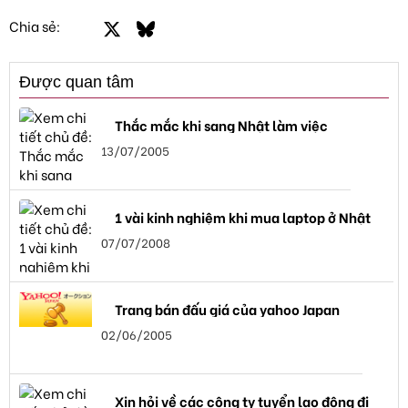
Facebook
X
Bluesky
LinkedIn
Email
Link
Chia sẻ:
Được quan tâm
Thắc mắc khi sang Nhật làm việc
13/07/2005
1 vài kinh nghiệm khi mua laptop ở Nhật
07/07/2008
Trang bán đấu giá của yahoo Japan
02/06/2005
Xin hỏi về các công ty tuyển lao động đi