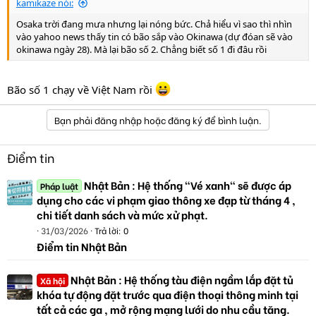
kamikaze nói:
Osaka trời đang mưa nhưng lại nóng bức. Chả hiểu vì sao thì nhìn
vào yahoo news thấy tin có bão sắp vào Okinawa (dự đóan sẽ vào
okinawa ngày 28). Mà lại bão số 2. Chẳng biết số 1 đi đâu rồi
Bão số 1 chạy về Việt Nam rồi
Bạn phải đăng nhập hoặc đăng ký để bình luận.
Điểm tin
Nhật Bản : Hệ thống "Vé xanh" sẽ được áp
Pháp luật
dụng cho các vi phạm giao thông xe đạp từ tháng 4 ,
chi tiết danh sách và mức xử phạt.
31/03/2026
Trả lời: 0
Điểm tin Nhật Bản
Nhật Bản : Hệ thống tàu điện ngầm lắp đặt tủ
Xã hội
khóa tự động đặt trước qua điện thoại thông minh tại
tất cả các ga , mở rộng mạng lưới do nhu cầu tăng.