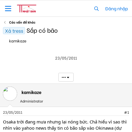
Đăng nhập
Các vấn đề khác
Sắp có bão
Xả tress
T
N
kamikaze
h
g
r
à
e
y
23/05/2011
a
g
d
ử
s
i
t
•••
a
r
t
kamikaze
e
Administrator
r
23/05/2011
#1
Osaka trời đang mưa nhưng lại nóng bức. Chả hiểu vì sao thì
nhìn vào yahoo news thấy tin có bão sắp vào Okinawa (dự