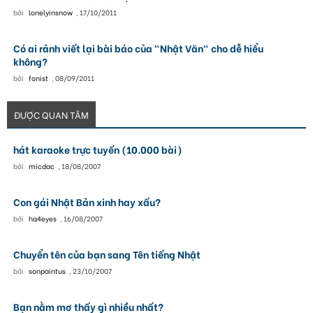
bởi
lonelyinsnow
,
17/10/2011
Có ai rảnh viết lại bài báo của "Nhật Văn" cho dễ hiểu
không?
bởi
fonist
,
08/09/2011
ĐƯỢC QUAN TÂM
hát karaoke trực tuyến (10.000 bài)
bởi
micdac
,
18/08/2007
Con gái Nhật Bản xinh hay xấu?
bởi
ha4eyes
,
16/08/2007
Chuyển tên của bạn sang Tên tiếng Nhật
bởi
sonpaintus
,
23/10/2007
Bạn nằm mơ thấy gì nhiều nhất?