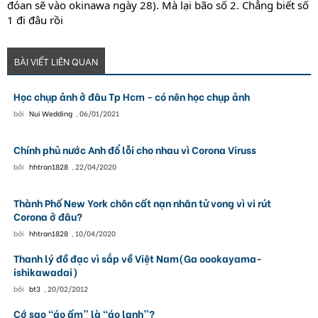
đóan sẽ vào okinawa ngày 28). Mà lại bão số 2. Chẳng biết số
1 đi đâu rồi
BÀI VIẾT LIÊN QUAN
Học chụp ảnh ở đâu Tp Hcm - có nên học chụp ảnh
bởi
Nui Wedding
,
06/01/2021
Chính phủ nước Anh đổ lỗi cho nhau vì Corona Viruss
bởi
hhtran1828
,
22/04/2020
Thành Phố New York chôn cất nạn nhân tử vong vì vi rút
Corona ở đâu?
bởi
hhtran1828
,
10/04/2020
Thanh lý đồ đạc vì sắp về Việt Nam(Ga oookayama-
ishikawadai)
bởi
bt3
,
20/02/2012
Cớ sao “áo ấm” là “áo lạnh”?