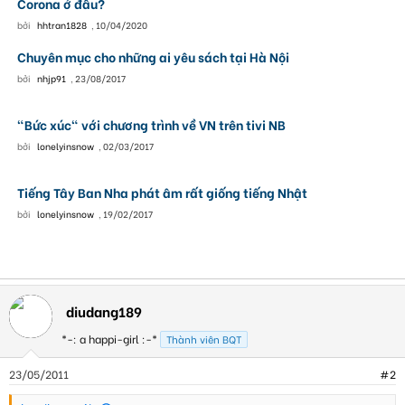
Corona ở đâu?
bởi
hhtran1828
,
10/04/2020
Chuyên mục cho những ai yêu sách tại Hà Nội
bởi
nhjp91
,
23/08/2017
"Bức xúc" với chương trình về VN trên tivi NB
bởi
lonelyinsnow
,
02/03/2017
Tiếng Tây Ban Nha phát âm rất giống tiếng Nhật
bởi
lonelyinsnow
,
19/02/2017
diudang189
*-: a happi-girl :-*
Thành viên BQT
23/05/2011
#2