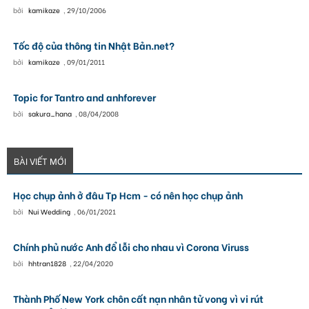
bởi
kamikaze
,
29/10/2006
Tốc độ của thông tin Nhật Bản.net?
bởi
kamikaze
,
09/01/2011
Topic for Tantro and anhforever
bởi
sakura_hana
,
08/04/2008
BÀI VIẾT MỚI
Học chụp ảnh ở đâu Tp Hcm - có nên học chụp ảnh
bởi
Nui Wedding
,
06/01/2021
Chính phủ nước Anh đổ lỗi cho nhau vì Corona Viruss
bởi
hhtran1828
,
22/04/2020
Thành Phố New York chôn cất nạn nhân tử vong vì vi rút