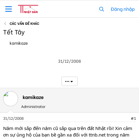
Đăng nhập
CÁC VẤN ĐỀ KHÁC
Tết Tây
T
N
kamikaze
h
g
r
à
e
y
31/12/2008
a
g
d
ử
s
i
t
•••
a
r
t
kamikaze
e
Administrator
r
31/12/2008
#1
Năm mới sắp đến năm cũ sắp qua trên đất Nhật rồi! Xin cảm
ơn sự ủng hộ của bạn bề gần xa đối với ttnb.net trong năm