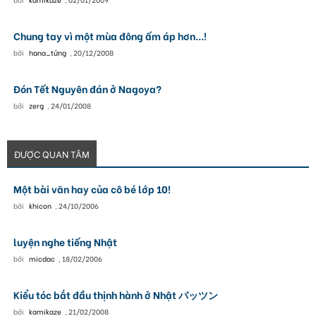
Chung tay vì một mùa đông ấm áp hơn...!
bởi
hana_tửng
,
20/12/2008
Đón Tết Nguyên đán ở Nagoya?
bởi
zerg
,
24/01/2008
ĐƯỢC QUAN TÂM
Một bài văn hay của cô bé lớp 10!
bởi
khicon
,
24/10/2006
luyện nghe tiếng Nhật
bởi
micdac
,
18/02/2006
Kiểu tóc bắt đầu thịnh hành ở Nhật パッツン
bởi
kamikaze
,
21/02/2008