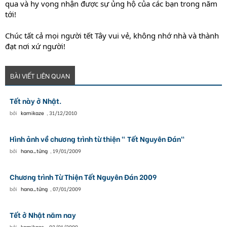
qua và hy vọng nhận được sự ủng hộ của các bạn trong năm
tới!
Chúc tất cả mọi người tết Tây vui vẻ, không nhớ nhà và thành
đạt nơi xứ người!
BÀI VIẾT LIÊN QUAN
Tết này ở Nhật.
bởi
kamikaze
,
31/12/2010
Hình ảnh về chương trình từ thiện " Tết Nguyên Đán"
bởi
hana_tửng
,
19/01/2009
Chương trình Từ Thiện Tết Nguyên Đán 2009
bởi
hana_tửng
,
07/01/2009
Tết ở Nhật năm nay
bởi
kamikaze
,
02/01/2009