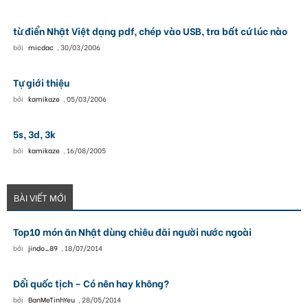
từ điển Nhật Việt dạng pdf, chép vào USB, tra bất cứ lúc nào
bởi
micdac
,
30/03/2006
Tự giới thiệu
bởi
kamikaze
,
05/03/2006
5s, 3d, 3k
bởi
kamikaze
,
16/08/2005
BÀI VIẾT MỚI
Top10 món ăn Nhật dùng chiêu đãi người nước ngoài
bởi
jindo_89
,
18/07/2014
Đổi quốc tịch – Có nên hay không?
bởi
BanMeTinhYeu
,
28/05/2014