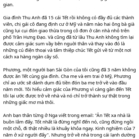
gian.
Gia đình Thu Anh đã 15 cái Tết rồi không có đầy đủ các thành
viên, chị gái cô đang định cư ở Mỹ và năm nào hai ông bà già
cũng lụi cụi đón giao thừa trong cô đơn ở căn nhà nhỏ trên
phố Trần Hưng Đạo. Và cũng đã từ lâu Thu Anh không tìm lại
được cảm giác sum vầy bên nguời thân và thay vào đó là
những cú điện thoại và tấm thiệp chúc Tết gửi về từ một nơi
cách xa hàng ngàn cây số.
Phương, một người bạn Sài Gòn của tôi cũng đã 3 năm không
được ăn Tết cùng gia đình. Cha mẹ và em trai ở Mỹ, Phương
chỉ ao ước sẽ dành dụm đủ tiền đón ba mẹ trở về vào đầu
năm mới. Tôi hiểu cảm giác của Phương vì càng gần đến Tết
tôi lại ước được trở về nhà và nó chỉ trở thành sự thật trong
những giấc mơ mà thôi.
Anh bạn thân từng ở Nga viết trong email: "Ăn Tết xa nhà là
buồn lắm đấy. Tốt nhất là đừng nghĩ đến nó, cũng đừng ngồi
một chỗ, đi thật nhiều là khuây khỏa ngay. Kinh nghiệm của 7
năm ở xứ người đấy". Nhưng trở về nhà trong cái lạnh dường