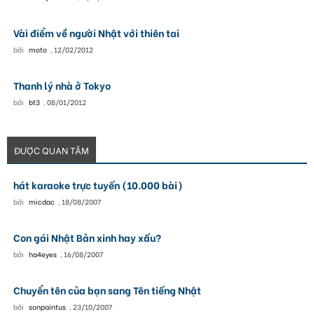
Vài điểm về người Nhật với thiên tai
bởi
moto
,
12/02/2012
Thanh lý nhà ở Tokyo
bởi
bt3
,
08/01/2012
ĐƯỢC QUAN TÂM
hát karaoke trực tuyến (10.000 bài)
bởi
micdac
,
18/08/2007
Con gái Nhật Bản xinh hay xấu?
bởi
ha4eyes
,
16/08/2007
Chuyển tên của bạn sang Tên tiếng Nhật
bởi
sonpaintus
,
23/10/2007