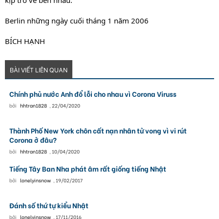
kịp trở về bên nhau.
Berlin những ngày cuối tháng 1 năm 2006
BÍCH HẠNH
BÀI VIẾT LIÊN QUAN
Chính phủ nước Anh đổ lỗi cho nhau vì Corona Viruss
bởi
hhtran1828
,
22/04/2020
Thành Phố New York chôn cất nạn nhân tử vong vì vi rút
Corona ở đâu?
bởi
hhtran1828
,
10/04/2020
Tiếng Tây Ban Nha phát âm rất giống tiếng Nhật
bởi
lonelyinsnow
,
19/02/2017
Đánh số thứ tự kiểu Nhật
bởi
lonelyinsnow
,
17/11/2016