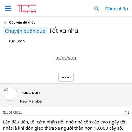
Đăng nhập
Các vấn đề khác
Tết xa nhà
Chuyện buôn dưa
T
N
rua_con
h
g
r
à
e
y
31/01/2011
a
g
d
ử
s
i
t
•••
a
r
t
rua_con
e
New Member
r
31/01/2011
#1
Lần đầu tiên, tôi cảm nhận nỗi nhớ nhà cồn cào vào ngày tết,
nhất là khi đón giao thừa xa người thân hơn 10.000 cây số,