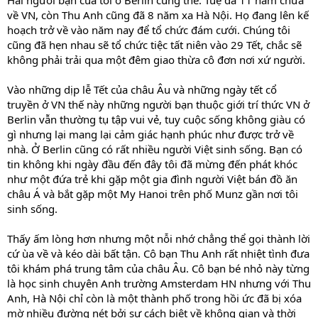
Hai người bạn của tôi ở Berlin cũng thế. Tuệ đã 11 năm chưa
về VN, còn Thu Anh cũng đã 8 năm xa Hà Nội. Họ đang lên kế
hoạch trở về vào năm nay để tổ chức đám cưới. Chúng tôi
cũng đã hẹn nhau sẽ tổ chức tiệc tất niên vào 29 Tết, chắc sẽ
không phải trải qua một đêm giao thừa cô đơn nơi xứ người.
Vào những dịp lễ Tết của châu Âu và những ngày tết cổ
truyền ở VN thế này những người bạn thuộc giới trí thức VN ở
Berlin vẫn thường tụ tập vui vẻ, tuy cuộc sống không giàu có
gì nhưng lại mang lại cảm giác hạnh phúc như được trở về
nhà. Ở Berlin cũng có rất nhiều người Việt sinh sống. Bạn có
tin không khi ngày đầu đến đây tôi đã mừng đến phát khóc
như một đứa trẻ khi gặp một gia đình người Việt bán đồ ăn
châu Á và bắt gặp một My Hanoi trên phố Munz gần nơi tôi
sinh sống.
Thấy ấm lòng hơn nhưng một nỗi nhớ chẳng thể gọi thành lời
cứ ùa về và kéo dài bất tận. Cô bạn Thu Anh rất nhiệt tình đưa
tôi khám phá trung tâm của châu Âu. Cô bạn bé nhỏ này từng
là học sinh chuyên Anh trường Amsterdam HN nhưng với Thu
Anh, Hà Nội chỉ còn là một thành phố trong hồi ức đã bị xóa
mờ nhiều đường nét bởi sự cách biệt về không gian và thời