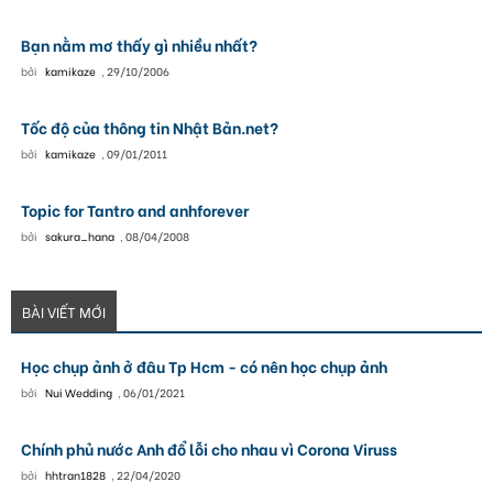
Bạn nằm mơ thấy gì nhiều nhất?
bởi
kamikaze
,
29/10/2006
Tốc độ của thông tin Nhật Bản.net?
bởi
kamikaze
,
09/01/2011
Topic for Tantro and anhforever
bởi
sakura_hana
,
08/04/2008
BÀI VIẾT MỚI
Học chụp ảnh ở đâu Tp Hcm - có nên học chụp ảnh
bởi
Nui Wedding
,
06/01/2021
Chính phủ nước Anh đổ lỗi cho nhau vì Corona Viruss
bởi
hhtran1828
,
22/04/2020