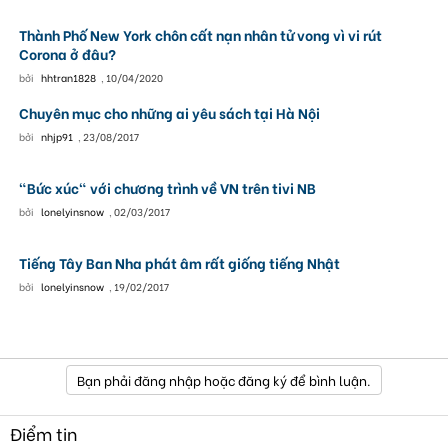
Thành Phố New York chôn cất nạn nhân tử vong vì vi rút
Corona ở đâu?
bởi
hhtran1828
,
10/04/2020
Chuyên mục cho những ai yêu sách tại Hà Nội
bởi
nhjp91
,
23/08/2017
"Bức xúc" với chương trình về VN trên tivi NB
bởi
lonelyinsnow
,
02/03/2017
Tiếng Tây Ban Nha phát âm rất giống tiếng Nhật
bởi
lonelyinsnow
,
19/02/2017
Bạn phải đăng nhập hoặc đăng ký để bình luận.
Điểm tin