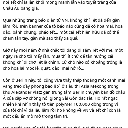
nơi Tết chỉ là làn khói mong manh lẫn vào tuyết trắng của
Châu Âu băng giá.
Qua những trang báo điện tử VN, không khí Tết đã đến gần
lắm rồi. Trên banner của tờ báo nào cũng đã có hoa mai, hoa
đào, bánh chưng, pháo tết… một cái Tết hiện hữu đã có thể
chạm tận tay, gần mà sao thấy xa quá.
Giờ này mọi năm ở nhà chắc tôi đang đi sắm Tết với mẹ, một
ngày ra chợ tới mấy lần, mua thì ít chứ để tận hưởng cái
không khí đi chợ Tết là chính. Cứ chỗ nào có khoảng trống là
chợ hoa lại mọc lê, quất, đào, mai nở rộ...
Còn ở Berlin này, tôi cũng vừa thây thấp thoáng một cành mai
vàng treo đầy phong bao lì xì ở siêu thị Asia Mekong trong
khu Alexander Platz gần trung tâm Berlin chuyên bán đồ châu
Á của cặp vợ chồng nói giọng Sài Gòn đặc sệt. Họ rất ngạc
nhiên khi nhìn thây tờ tiền polymer 100.000 đồng trong ví
của tôi chỉ vì đã lâu lắm rồi họ không về VN và Tết chỉ còn là
một dấu ấn mờ mờ trong tâm trí.