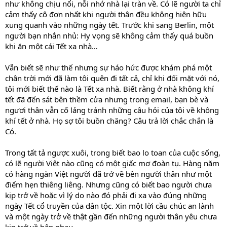
như không chịu nổi, nỗi nhớ nhà lại tràn về. Có lẽ người ta chỉ
cảm thấy cô đơn nhất khi người thân đều không hiện hữu
xung quanh vào những ngày tết. Trước khi sang Berlin, một
người bạn nhắn nhủ: Hy vọng sẽ không cảm thấy quá buồn
khi ăn một cái Tết xa nhà…
Vẫn biết sẽ như thế nhưng sự háo hức được khám phá một
chân trời mới đã làm tôi quên đi tất cả, chỉ khi đối mặt với nó,
tôi mới biết thế nào là Tết xa nhà. Biết rằng ở nhà không khí
tết đã đến sát bên thềm cửa nhưng trong email, bạn bè và
ngươi thân vẫn cố lảng tránh những câu hỏi của tôi về không
khí tết ở nhà. Họ sợ tôi buồn chăng? Câu trả lời chắc chắn là
Có.
Trong tất tả ngược xuôi, trong biết bao lo toan của cuộc sống,
có lẽ người Việt nào cũng có một giấc mơ đoàn tụ. Hàng năm
có hàng ngàn Việt người đã trở về bên người thân như một
điểm hẹn thiêng liêng. Nhưng cũng có biết bao người chưa
kịp trở về hoặc vì lý do nào đó phải đi xa vào đúng những
ngày Tết cổ truyền của dân tộc. Xin một lời cầu chúc an lành
và một ngày trở về thật gần đến những người thân yêu chưa