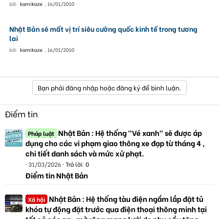
bởi
kamikaze
,
16/01/2010
Nhật Bản sẽ mất vị trí siêu cường quốc kinh tế trong tương
lai
bởi
kamikaze
,
16/01/2010
Bạn phải đăng nhập hoặc đăng ký để bình luận.
Điểm tin
Nhật Bản : Hệ thống "Vé xanh" sẽ được áp
Pháp luật
dụng cho các vi phạm giao thông xe đạp từ tháng 4 ,
chi tiết danh sách và mức xử phạt.
31/03/2026
Trả lời: 0
Điểm tin Nhật Bản
Nhật Bản : Hệ thống tàu điện ngầm lắp đặt tủ
Xã hội
khóa tự động đặt trước qua điện thoại thông minh tại
tất cả các ga , mở rộng mạng lưới do nhu cầu tăng.