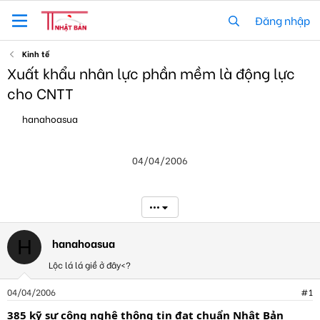
Đăng nhập
Kinh tế
Xuất khẩu nhân lực phần mềm là động lực
cho CNTT
T
N
hanahoasua
h
g
r
à
e
y
04/04/2006
a
g
d
ử
s
i
t
•••
a
r
t
hanahoasua
H
e
Lộc lá lá giề ở đây<?
r
04/04/2006
#1
385 kỹ sư công nghệ thông tin đạt chuẩn Nhật Bản