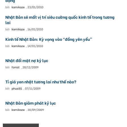
động
bởi
kamikaze
,
23/01/2010
Nhật Bản sẽ mất vị trí siêu cường quốc kinh tế trong tương
lai
bởi
kamikaze
,
16/01/2010
Kinh tế Nhật Bản: Kỳ vọng vào “đồng yên yếu”
bởi
kamikaze
,
14/01/2010
Nhật đối mặt nợ kỷ lục
bởi
fonist
,
28/12/2009
Tỉ giá yen nhật tương lai như thế nào?
bởi
phusi81
,
07/11/2009
Nhật Bản giảm phát kỷ lục
bởi
kamikaze
,
30/09/2009