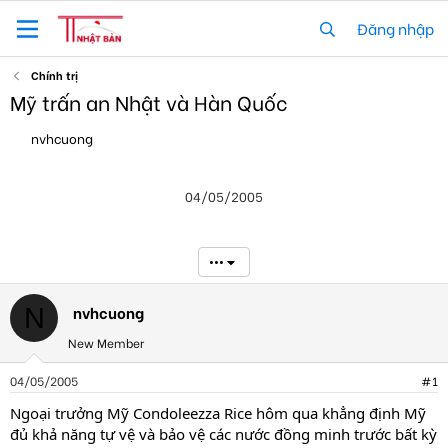
Đăng nhập
Chính trị
Mỹ trấn an Nhật và Hàn Quốc
T
N
nvhcuong
h
g
r
à
e
y
04/05/2005
a
g
d
ử
s
i
t
•••
a
r
t
nvhcuong
N
e
New Member
r
04/05/2005
#1
Ngoại trưởng Mỹ Condoleezza Rice hôm qua khẳng định Mỹ
đủ khả năng tự vệ và bảo vệ các nước đồng minh trước bất kỳ