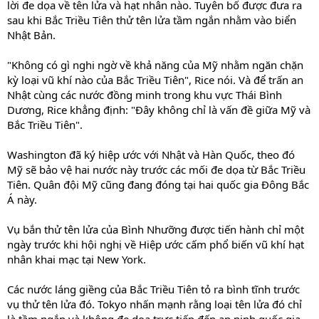
lời đe dọa về tên lửa và hạt nhân nào. Tuyên bố được đưa ra
sau khi Bắc Triều Tiên thử tên lửa tầm ngắn nhằm vào biển
Nhật Bản.
"Không có gì nghi ngờ về khả năng của Mỹ nhằm ngăn chặn
kỳ loại vũ khí nào của Bắc Triều Tiên", Rice nói. Và để trấn an
Nhật cùng các nước đồng minh trong khu vực Thái Bình
Dương, Rice khẳng định: "Đây không chỉ là vấn đề giữa Mỹ và
Bắc Triều Tiên".
Washington đã ký hiệp ước với Nhật và Hàn Quốc, theo đó
Mỹ sẽ bảo vệ hai nước này trước các mối đe dọa từ Bắc Triều
Tiên. Quân đội Mỹ cũng đang đóng tại hai quốc gia Đông Bắc
Á này.
Vụ bắn thử tên lửa của Bình Nhưỡng được tiến hành chỉ một
ngày trước khi hội nghị về Hiệp ước cấm phổ biến vũ khí hạt
nhân khai mạc tại New York.
Các nước láng giềng của Bắc Triều Tiên tỏ ra bình tĩnh trước
vụ thử tên lửa đó. Tokyo nhấn mạnh rằng loại tên lửa đó chỉ