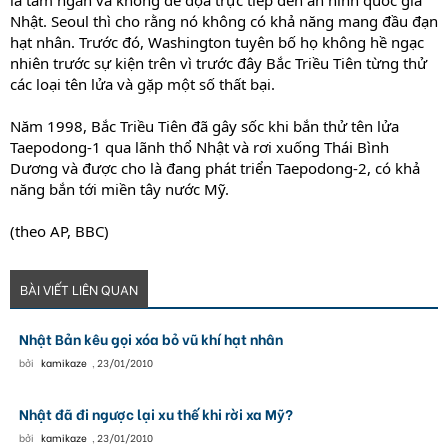
là tầm ngắn và không đe dọa trực tiếp đến an ninh quốc gia
Nhật. Seoul thì cho rằng nó không có khả năng mang đầu đạn
hạt nhân. Trước đó, Washington tuyên bố họ không hề ngạc
nhiên trước sự kiện trên vì trước đây Bắc Triều Tiên từng thử
các loại tên lửa và gặp một số thất bại.
Năm 1998, Bắc Triều Tiên đã gây sốc khi bắn thử tên lửa
Taepodong-1 qua lãnh thổ Nhật và rơi xuống Thái Bình
Dương và được cho là đang phát triển Taepodong-2, có khả
năng bắn tới miền tây nước Mỹ.
(theo AP, BBC)
BÀI VIẾT LIÊN QUAN
Nhật Bản kêu gọi xóa bỏ vũ khí hạt nhân
bởi
kamikaze
,
23/01/2010
Nhật đã đi ngược lại xu thế khi rời xa Mỹ?
bởi
kamikaze
,
23/01/2010