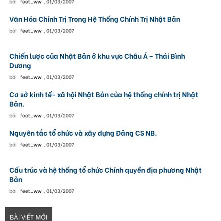
bởi
feet_ww
,
01/03/2007
Văn Hóa Chính Trị Trong Hệ Thống Chính Trị Nhật Bản
bởi
feet_ww
,
01/03/2007
Chiến lược của Nhật Bản ở khu vực Châu Á – Thái Bình
Dương
bởi
feet_ww
,
01/03/2007
Cơ sở kinh tế- xã hội Nhật Bản của hệ thống chính trị Nhật
Bản.
bởi
feet_ww
,
01/03/2007
Nguyên tắc tổ chức và xây dựng Đảng CS NB.
bởi
feet_ww
,
01/03/2007
Cấu trúc và hệ thống tổ chức Chính quyền địa phương Nhật
Bản
bởi
feet_ww
,
01/03/2007
BÀI VIẾT MỚI