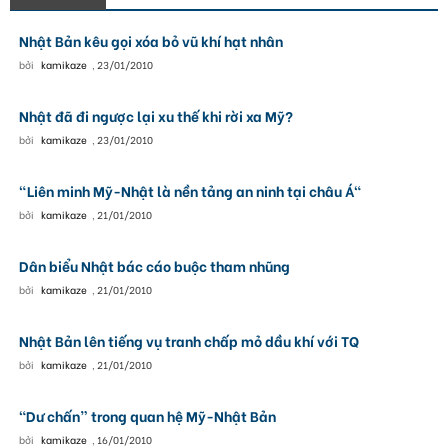
Nhật Bản kêu gọi xóa bỏ vũ khí hạt nhân
bởi
kamikaze
,
23/01/2010
Nhật đã đi ngược lại xu thế khi rời xa Mỹ?
bởi
kamikaze
,
23/01/2010
"Liên minh Mỹ-Nhật là nền tảng an ninh tại châu Á"
bởi
kamikaze
,
21/01/2010
Dân biểu Nhật bác cáo buộc tham nhũng
bởi
kamikaze
,
21/01/2010
Nhật Bản lên tiếng vụ tranh chấp mỏ dầu khí với TQ
bởi
kamikaze
,
21/01/2010
“Dư chấn” trong quan hệ Mỹ-Nhật Bản
bởi
kamikaze
,
16/01/2010