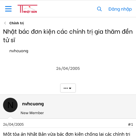
Đăng nhập
Chính trị
Nhật bác đơn kiện các chính trị gia thăm đền
tử sĩ
T
N
nvhcuong
h
g
r
à
e
y
26/04/2005
a
g
d
ử
s
i
t
•••
a
r
t
nvhcuong
N
e
New Member
r
26/04/2005
#1
Một tòa án Nhật Bản vừa bác đơn kiện chống lại các chính trị