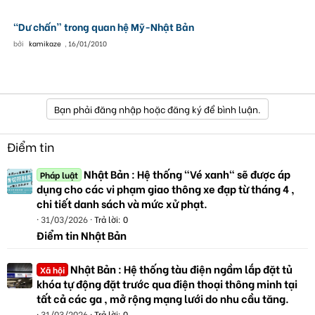
“Dư chấn” trong quan hệ Mỹ-Nhật Bản
bởi
kamikaze
,
16/01/2010
Bạn phải đăng nhập hoặc đăng ký để bình luận.
Điểm tin
Nhật Bản : Hệ thống "Vé xanh" sẽ được áp
Pháp luật
dụng cho các vi phạm giao thông xe đạp từ tháng 4 ,
chi tiết danh sách và mức xử phạt.
31/03/2026
Trả lời: 0
Điểm tin Nhật Bản
Nhật Bản : Hệ thống tàu điện ngầm lắp đặt tủ
Xã hội
khóa tự động đặt trước qua điện thoại thông minh tại
tất cả các ga , mở rộng mạng lưới do nhu cầu tăng.
31/03/2026
Trả lời: 0