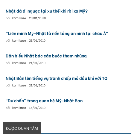
Nhật đã đi ngược lại xu thế khi rời xa Mỹ?
bởi
kamikaze
,
23/01/2010
"Liên minh Mỹ-Nhật là nền tảng an ninh tại châu Á"
bởi
kamikaze
,
21/01/2010
Dân biểu Nhật bác cáo buộc tham nhũng
bởi
kamikaze
,
21/01/2010
Nhật Bản lên tiếng vụ tranh chấp mỏ dầu khí với TQ
bởi
kamikaze
,
21/01/2010
“Dư chấn” trong quan hệ Mỹ-Nhật Bản
bởi
kamikaze
,
16/01/2010
ĐƯỢC QUAN TÂM