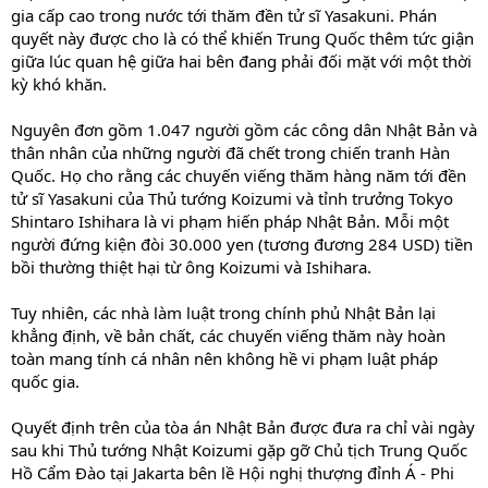
gia cấp cao trong nước tới thăm đền tử sĩ Yasakuni. Phán
quyết này được cho là có thể khiến Trung Quốc thêm tức giận
giữa lúc quan hệ giữa hai bên đang phải đối mặt với một thời
kỳ khó khăn.
Nguyên đơn gồm 1.047 người gồm các công dân Nhật Bản và
thân nhân của những người đã chết trong chiến tranh Hàn
Quốc. Họ cho rằng các chuyến viếng thăm hàng năm tới đền
tử sĩ Yasakuni của Thủ tướng Koizumi và tỉnh trưởng Tokyo
Shintaro Ishihara là vi phạm hiến pháp Nhật Bản. Mỗi một
người đứng kiện đòi 30.000 yen (tương đương 284 USD) tiền
bồi thường thiệt hại từ ông Koizumi và Ishihara.
Tuy nhiên, các nhà làm luật trong chính phủ Nhật Bản lại
khẳng định, về bản chất, các chuyến viếng thăm này hoàn
toàn mang tính cá nhân nên không hề vi phạm luật pháp
quốc gia.
Quyết định trên của tòa án Nhật Bản được đưa ra chỉ vài ngày
sau khi Thủ tướng Nhật Koizumi gặp gỡ Chủ tịch Trung Quốc
Hồ Cẩm Đào tại Jakarta bên lề Hội nghị thượng đỉnh Á - Phi