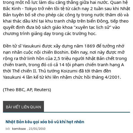
trong một nỗ lực làm dịu căng thẳng giữa hai nước. Quan hệ
Bắc Kinh - Tokyo trở nên tồi tệ từ cách nay 2 tuần sau khi Nhật
Bản tuyên bố sẽ cho phép các công ty trong nước thăm dò và
khai thác dầu khí tại khu tranh chấp trên biển Đông, tiếp theo
quyết định đưa bộ sách giáo khoa "xuyên tạc lịch sử" vào
chương trình giảng dạy trong các trường học.
Đền tử sĩ Yasukuni được xây dựng năm 1869 để tưởng nhớ
nạn nhân cuộc nội chiến Boshin. Đến nay, nơi này được mở
rộng ra thờ linh hồn của 2,5 triệu người Nhật Bản chết trong
chiến tranh, trong đó có cả 14 tội phạm chiến tranh hạng A
thời Thế chiến II. Thủ tướng Koizumi đã tới thăm đền
Yasukuni 4 lần kể từ khi lên nhậm chức hồi tháng 4/2001.
(Theo BBC, AP, Reuters)
BÀI VIẾT LIÊN QUAN
Nhật Bản kêu gọi xóa bỏ vũ khí hạt nhân
bởi
kamikaze
,
23/01/2010