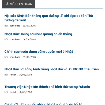
BÀI VIẾT LIÊN QUAN
Nội các Nhật Bản thông qua đường lối chỉ đạo do tân Thủ
tướng đề xuất
bởi
kamikaze
,
18/09/2009
Nhật Bản: Đằng sau hào quang chiến thắng
bởi
kamikaze
,
06/09/2009
Chính sách của đảng cầm quyền mới ở Nhật
bởi
kamikaze
,
01/09/2009
Nhật Bản nới lỏng lệnh trừng phạt đối với CHDCND Triều Tiên
bởi
fonist
,
14/06/2008
Thượng viện Nhật tán thành phê bình thủ tướng Fukuda
bởi
fonist
,
12/06/2008
Cựu thứ trưởng quốc phòng Nhật nhận tội ăn hối lộ