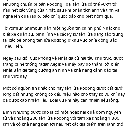
Nhưỡng chuẩn bị bắn Rodong, loại tên lửa có thể vươn tới
hầu hết các vùng của Nhật, sau khi phân tích ảnh vệ tinh và
nghe lén qua radio, báo chí quốc đảo cho biết hôm qua.
Tờ Yomiuri Shimbun dẫn một nguồn tin chính phủ Nhật cho
biết xe quân sự, binh lính và các kỹ sư tên lửa đang tập trung
tại các bệ phóng tên lửa Rodong ở khu vực phía đông Bắc
Triều Tiên.
Ngay sau đó, Cục Phòng vệ Nhật đã cử hai tàu khu trục, được
trang bị hệ thống radar Aegis và máy bay do thám, tới biển
Nhật Bản để tăng cường an ninh và khả năng cảnh báo tại
khu vực này.
Một số nguồn tin khác cho hay tên lửa Rodong được cất dưới
lòng đất nhưng không có dấu hiệu nào cho thấy số vũ khí này
đã được cấp nhiên liệu. Loại vũ khí này cần nhiên liệu lỏng.
Bình Nhưỡng được cho là có một hoặc hai quả bom nguyên
tử và khoảng 200 tên lửa Rodong với tầm xa khoảng 1.300
km và có khả năng bắn tới hầu hết các địa điểm trên lãnh thổ