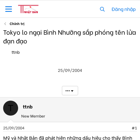
Đăng nhập
Chính trị
Tokyo lo ngại Bình Nhưỡng sắp phóng tên lửa
đạn đạo
T
N
ttnb
h
g
r
à
e
y
25/09/2004
a
g
d
ử
s
i
t
•••
a
r
t
ttnb
T
e
New Member
r
25/09/2004
#1
Mỹ và Nhật Bản đã phát hiện những dấu hiệu cho thấy Bình