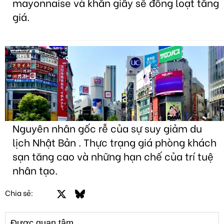
mayonnaise và khăn giấy sẽ đồng loạt tăng
giá.
Nguyên nhân gốc rễ của sự suy giảm du
lịch Nhật Bản . Thực trạng giá phòng khách
sạn tăng cao và những hạn chế của trí tuệ
nhân tạo.
Facebook
X
Bluesky
LinkedIn
Email
Link
Chia sẻ:
Được quan tâm