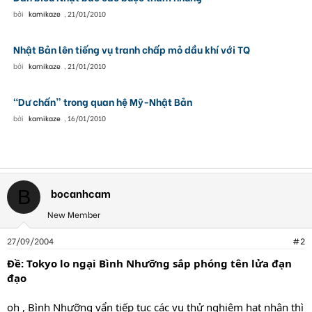
bởi
kamikaze
,
21/01/2010
Nhật Bản lên tiếng vụ tranh chấp mỏ dầu khí với TQ
bởi
kamikaze
,
21/01/2010
“Dư chấn” trong quan hệ Mỹ-Nhật Bản
bởi
kamikaze
,
16/01/2010
bocanhcam
B
New Member
27/09/2004
#2
Ðề: Tokyo lo ngại Bình Nhưỡng sắp phóng tên lửa đạn
đạo
oh , Bình Nhưỡng vẩn tiếp tục các vụ thử nghiệm hạt nhân thì