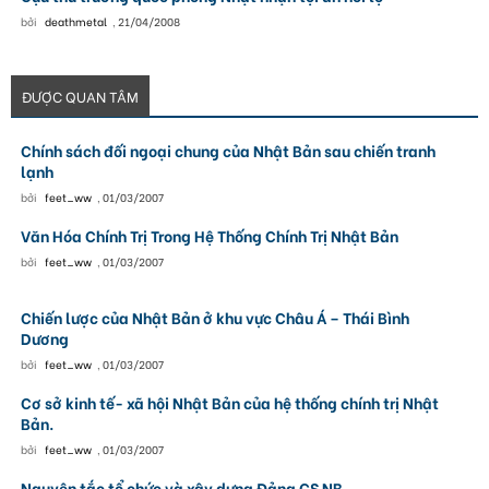
bởi
deathmetal
,
21/04/2008
ĐƯỢC QUAN TÂM
Chính sách đối ngoại chung của Nhật Bản sau chiến tranh
lạnh
bởi
feet_ww
,
01/03/2007
Văn Hóa Chính Trị Trong Hệ Thống Chính Trị Nhật Bản
bởi
feet_ww
,
01/03/2007
Chiến lược của Nhật Bản ở khu vực Châu Á – Thái Bình
Dương
bởi
feet_ww
,
01/03/2007
Cơ sở kinh tế- xã hội Nhật Bản của hệ thống chính trị Nhật
Bản.
bởi
feet_ww
,
01/03/2007
Nguyên tắc tổ chức và xây dựng Đảng CS NB.