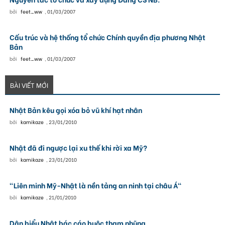
bởi
feet_ww
,
01/03/2007
Cấu trúc và hệ thống tổ chức Chính quyền địa phương Nhật
Bản
bởi
feet_ww
,
01/03/2007
BÀI VIẾT MỚI
Nhật Bản kêu gọi xóa bỏ vũ khí hạt nhân
bởi
kamikaze
,
23/01/2010
Nhật đã đi ngược lại xu thế khi rời xa Mỹ?
bởi
kamikaze
,
23/01/2010
"Liên minh Mỹ-Nhật là nền tảng an ninh tại châu Á"
bởi
kamikaze
,
21/01/2010
Dân biểu Nhật bác cáo buộc tham nhũng