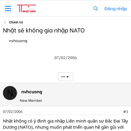
Đăng nhập
Chính trị
Nhật sẽ không gia nhập NATO
T
N
nvhcuong
h
g
r
à
e
y
07/02/2006
a
g
d
ử
s
i
t
•••
a
r
t
nvhcuong
N
e
New Member
r
07/02/2006
#1
Nhật không có ý định gia nhập Liên minh quân sự Bắc Đại Tây
Dương (NATO), nhưng muốn phát triển quan hệ gần gũi với