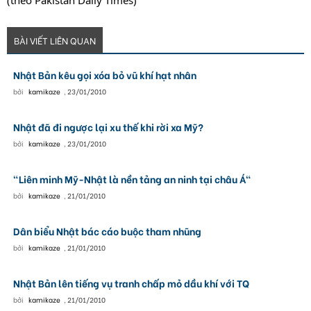
(theo Pakistan Daily Times)
BÀI VIẾT LIÊN QUAN
Nhật Bản kêu gọi xóa bỏ vũ khí hạt nhân
bởi
kamikaze
,
23/01/2010
Nhật đã đi ngược lại xu thế khi rời xa Mỹ?
bởi
kamikaze
,
23/01/2010
"Liên minh Mỹ-Nhật là nền tảng an ninh tại châu Á"
bởi
kamikaze
,
21/01/2010
Dân biểu Nhật bác cáo buộc tham nhũng
bởi
kamikaze
,
21/01/2010
Nhật Bản lên tiếng vụ tranh chấp mỏ dầu khí với TQ
bởi
kamikaze
,
21/01/2010