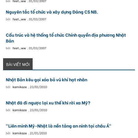
bởi
feet_ww
,
01/03/2007
Nguyên tắc tổ chức và xây dựng Đảng CS NB.
bởi
feet_ww
,
01/03/2007
Cấu trúc và hệ thống tổ chức Chính quyền địa phương Nhật
Bản
bởi
feet_ww
,
01/03/2007
BÀI VIẾT MỚI
Nhật Bản kêu gọi xóa bỏ vũ khí hạt nhân
bởi
kamikaze
,
23/01/2010
Nhật đã đi ngược lại xu thế khi rời xa Mỹ?
bởi
kamikaze
,
23/01/2010
"Liên minh Mỹ-Nhật là nền tảng an ninh tại châu Á"
bởi
kamikaze
,
21/01/2010