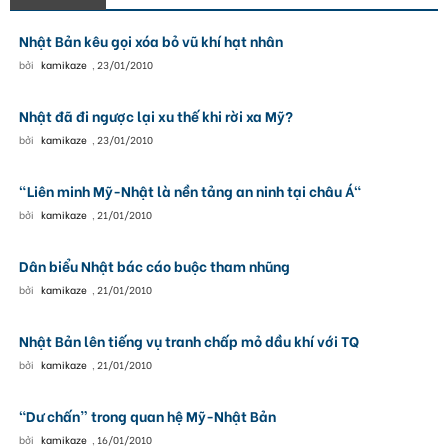
Nhật Bản kêu gọi xóa bỏ vũ khí hạt nhân
bởi
kamikaze
,
23/01/2010
Nhật đã đi ngược lại xu thế khi rời xa Mỹ?
bởi
kamikaze
,
23/01/2010
"Liên minh Mỹ-Nhật là nền tảng an ninh tại châu Á"
bởi
kamikaze
,
21/01/2010
Dân biểu Nhật bác cáo buộc tham nhũng
bởi
kamikaze
,
21/01/2010
Nhật Bản lên tiếng vụ tranh chấp mỏ dầu khí với TQ
bởi
kamikaze
,
21/01/2010
“Dư chấn” trong quan hệ Mỹ-Nhật Bản
bởi
kamikaze
,
16/01/2010