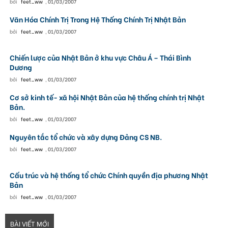
bởi
feet_ww
,
01/03/2007
Văn Hóa Chính Trị Trong Hệ Thống Chính Trị Nhật Bản
bởi
feet_ww
,
01/03/2007
Chiến lược của Nhật Bản ở khu vực Châu Á – Thái Bình
Dương
bởi
feet_ww
,
01/03/2007
Cơ sở kinh tế- xã hội Nhật Bản của hệ thống chính trị Nhật
Bản.
bởi
feet_ww
,
01/03/2007
Nguyên tắc tổ chức và xây dựng Đảng CS NB.
bởi
feet_ww
,
01/03/2007
Cấu trúc và hệ thống tổ chức Chính quyền địa phương Nhật
Bản
bởi
feet_ww
,
01/03/2007
BÀI VIẾT MỚI