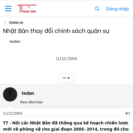
Đăng nhập
Chính trị
Nhật Bản thay đổi chính sách quân sự
T
N
tedan
h
g
r
à
e
y
11/12/2004
a
g
d
ử
s
i
t
•••
a
r
t
tedan
T
e
New Member
r
11/12/2004
#1
TT - Nội các Nhật Bản đã thông qua kế hoạch chiến lược
mới về phòng vệ cho giai đoạn 2005- 2014, trong đó cho