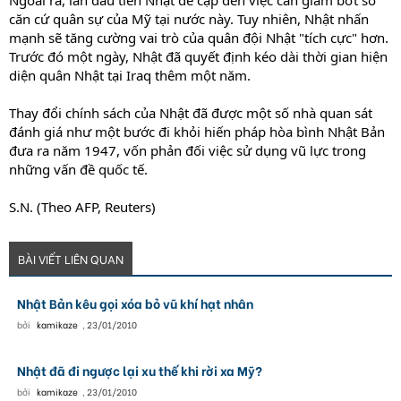
Ngoài ra, lần đầu tiên Nhật đề cập đến việc cần giảm bớt số
căn cứ quân sự của Mỹ tại nước này. Tuy nhiên, Nhật nhấn
mạnh sẽ tăng cường vai trò của quân đội Nhật "tích cực" hơn.
Trước đó một ngày, Nhật đã quyết định kéo dài thời gian hiện
diện quân Nhật tại Iraq thêm một năm.
Thay đổi chính sách của Nhật đã được một số nhà quan sát
đánh giá như một bước đi khỏi hiến pháp hòa bình Nhật Bản
đưa ra năm 1947, vốn phản đối việc sử dụng vũ lực trong
những vấn đề quốc tế.
S.N. (Theo AFP, Reuters)
BÀI VIẾT LIÊN QUAN
Nhật Bản kêu gọi xóa bỏ vũ khí hạt nhân
bởi
kamikaze
,
23/01/2010
Nhật đã đi ngược lại xu thế khi rời xa Mỹ?
bởi
kamikaze
,
23/01/2010