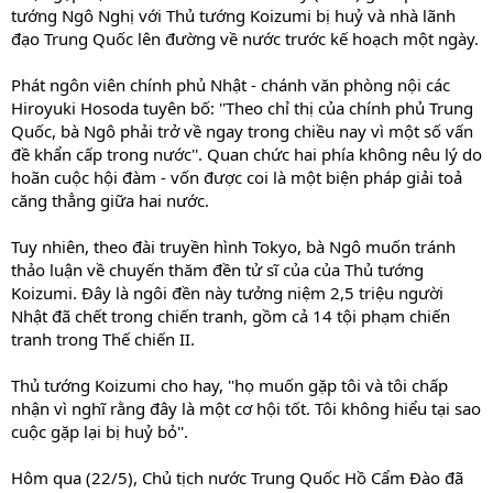
tướng Ngô Nghị với Thủ tướng Koizumi bị huỷ và nhà lãnh
đạo Trung Quốc lên đường về nước trước kế hoạch một ngày.
Phát ngôn viên chính phủ Nhật - chánh văn phòng nội các
Hiroyuki Hosoda tuyên bố: ''Theo chỉ thị của chính phủ Trung
Quốc, bà Ngô phải trở về ngay trong chiều nay vì một số vấn
đề khẩn cấp trong nước''. Quan chức hai phía không nêu lý do
hoãn cuộc hội đàm - vốn được coi là một biện pháp giải toả
căng thẳng giữa hai nước.
Tuy nhiên, theo đài truyền hình Tokyo, bà Ngô muốn tránh
thảo luận về chuyến thăm đền tử sĩ của của Thủ tướng
Koizumi. Đây là ngôi đền này tưởng niệm 2,5 triệu người
Nhật đã chết trong chiến tranh, gồm cả 14 tội phạm chiến
tranh trong Thế chiến II.
Thủ tướng Koizumi cho hay, ''họ muốn gặp tôi và tôi chấp
nhận vì nghĩ rằng đây là một cơ hội tốt. Tôi không hiểu tại sao
cuộc gặp lại bị huỷ bỏ''.
Hôm qua (22/5), Chủ tịch nước Trung Quốc Hồ Cẩm Đào đã