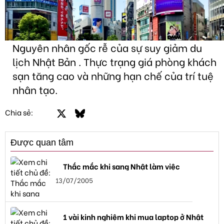
Nguyên nhân gốc rễ của sự suy giảm du
lịch Nhật Bản . Thực trạng giá phòng khách
sạn tăng cao và những hạn chế của trí tuệ
nhân tạo.
Facebook
X
Bluesky
LinkedIn
Email
Link
Chia sẻ:
Được quan tâm
Thắc mắc khi sang Nhật làm việc
13/07/2005
1 vài kinh nghiệm khi mua laptop ở Nhật