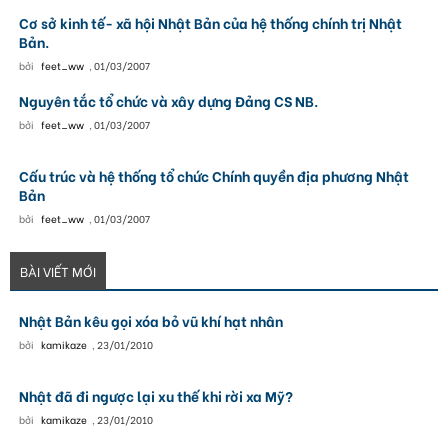
Cơ sở kinh tế- xã hội Nhật Bản của hệ thống chính trị Nhật
Bản.
bởi
feet_ww
,
01/03/2007
Nguyên tắc tổ chức và xây dựng Đảng CS NB.
bởi
feet_ww
,
01/03/2007
Cấu trúc và hệ thống tổ chức Chính quyền địa phương Nhật
Bản
bởi
feet_ww
,
01/03/2007
BÀI VIẾT MỚI
Nhật Bản kêu gọi xóa bỏ vũ khí hạt nhân
bởi
kamikaze
,
23/01/2010
Nhật đã đi ngược lại xu thế khi rời xa Mỹ?
bởi
kamikaze
,
23/01/2010