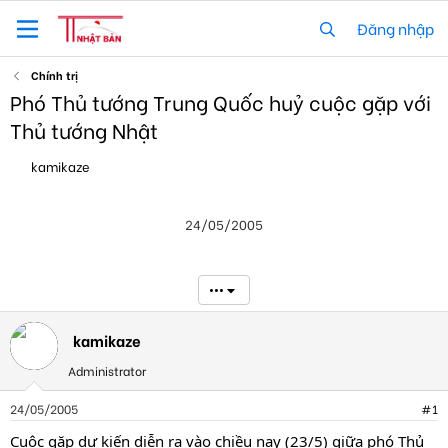
Đăng nhập
Chính trị
Phó Thủ tướng Trung Quốc huỷ cuộc gặp với
Thủ tướng Nhật
T
N
kamikaze
h
g
r
à
e
y
24/05/2005
a
g
d
ử
s
i
t
•••
a
r
t
kamikaze
e
Administrator
r
24/05/2005
#1
Cuộc gặp dự kiến diễn ra vào chiều nay (23/5) giữa phó Thủ