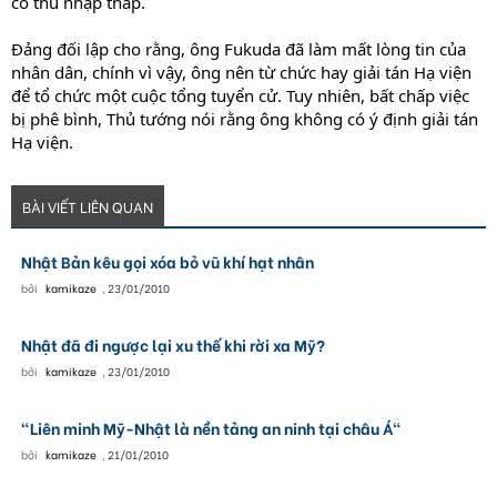
có thu nhập thấp.
Đảng đối lập cho rằng, ông Fukuda đã làm mất lòng tin của
nhân dân, chính vì vậy, ông nên từ chức hay giải tán Hạ viện
để tổ chức một cuộc tổng tuyển cử. Tuy nhiên, bất chấp việc
bị phê bình, Thủ tướng nói rằng ông không có ý định giải tán
Hạ viện.
BÀI VIẾT LIÊN QUAN
Nhật Bản kêu gọi xóa bỏ vũ khí hạt nhân
bởi
kamikaze
,
23/01/2010
Nhật đã đi ngược lại xu thế khi rời xa Mỹ?
bởi
kamikaze
,
23/01/2010
"Liên minh Mỹ-Nhật là nền tảng an ninh tại châu Á"
bởi
kamikaze
,
21/01/2010