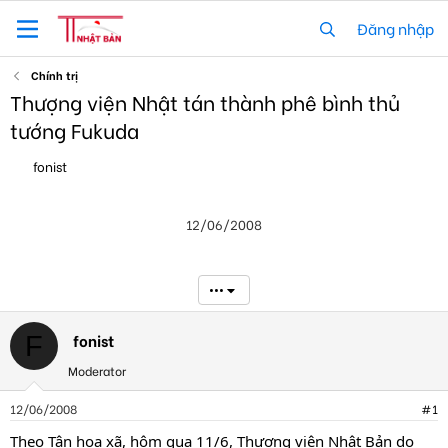
Đăng nhập
Chính trị
Thượng viện Nhật tán thành phê bình thủ
tướng Fukuda
T
N
fonist
h
g
r
à
e
y
12/06/2008
a
g
d
ử
s
i
t
•••
a
r
t
fonist
F
e
Moderator
r
12/06/2008
#1
Theo Tân hoa xã, hôm qua 11/6, Thượng viện Nhật Bản do