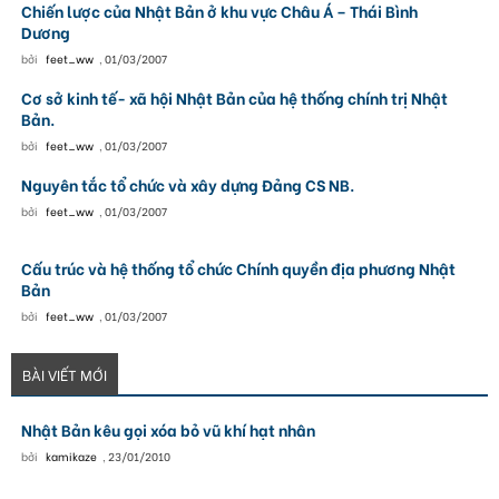
Chiến lược của Nhật Bản ở khu vực Châu Á – Thái Bình
Dương
bởi
feet_ww
,
01/03/2007
Cơ sở kinh tế- xã hội Nhật Bản của hệ thống chính trị Nhật
Bản.
bởi
feet_ww
,
01/03/2007
Nguyên tắc tổ chức và xây dựng Đảng CS NB.
bởi
feet_ww
,
01/03/2007
Cấu trúc và hệ thống tổ chức Chính quyền địa phương Nhật
Bản
bởi
feet_ww
,
01/03/2007
BÀI VIẾT MỚI
Nhật Bản kêu gọi xóa bỏ vũ khí hạt nhân
bởi
kamikaze
,
23/01/2010