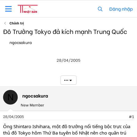
Đăng nhập
Chính trị
Ðô Trưởng Tokyo đả kích mạnh Trung Quốc
T
N
ngocsakura
h
g
r
à
e
y
28/04/2005
a
g
d
ử
s
i
t
•••
a
r
t
ngocsakura
N
e
New Member
r
28/04/2005
#1
Ông Shintaro Ishihara, một đô trưởng nổi tiếng bộc trực của
thủ đô Tokyo hôm Thứ Ba tuyên bố Nhật nên cho quân trú