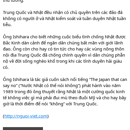
thủ tướng.
Trung Quốc và Nhật đều nhận có chủ quyền trên các đảo đá
không có người ở và Nhật kiểm soát và tuần duyên Nhật tuần
tiễu.
Ông Ishihara cho biết những cuộc biểu tình chống Nhật được
Bắc Kinh dàn cảnh để ngăn dân chúng bất mãn với giới lãnh
đạo. Ông còn cho hay có tin tức cho hay các vùng nông thôn
nội địa Trung Quốc đã chống chính quyền vì dân chúng phẫn
nộ về đời sống nghèo khổ trong khi các tỉnh duyên hải giàu
có.
Ông Ishihara là tác giả cuốn sách nổi tiếng “The Japan that can
say no” (“Nước Nhật có thể nói không”) phát hành vào năm
1989 trong đó ông thuyết rằng Nhật là một cường quốc kinh
tế không việc gì mà phải đui mù theo đuôi Mỹ và cho hay bây
giờ là thời điểm để nói “không” với Trung Quốc.
(
http://nguoi-viet.com
)