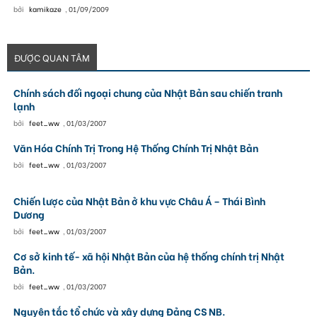
bởi
kamikaze
,
01/09/2009
ĐƯỢC QUAN TÂM
Chính sách đối ngoại chung của Nhật Bản sau chiến tranh
lạnh
bởi
feet_ww
,
01/03/2007
Văn Hóa Chính Trị Trong Hệ Thống Chính Trị Nhật Bản
bởi
feet_ww
,
01/03/2007
Chiến lược của Nhật Bản ở khu vực Châu Á – Thái Bình
Dương
bởi
feet_ww
,
01/03/2007
Cơ sở kinh tế- xã hội Nhật Bản của hệ thống chính trị Nhật
Bản.
bởi
feet_ww
,
01/03/2007
Nguyên tắc tổ chức và xây dựng Đảng CS NB.