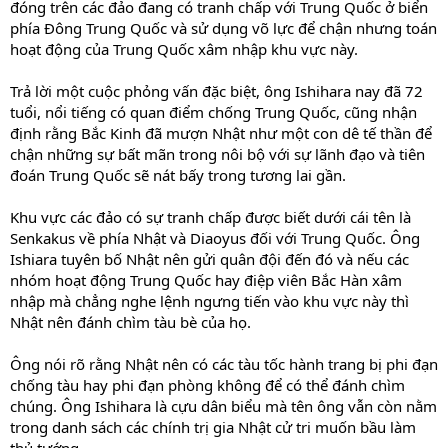
đóng trên các đảo đang có tranh chấp với Trung Quốc ở biển
phía Ðông Trung Quốc và sử dụng võ lực để chận nhưng toán
hoạt động của Trung Quốc xâm nhập khu vực này.
Trả lời một cuộc phỏng vấn đặc biệt, ông Ishihara nay đã 72
tuổi, nổi tiếng có quan điểm chống Trung Quốc, cũng nhận
định rằng Bắc Kinh đã mượn Nhật như một con dê tế thần để
chận những sự bất mãn trong nôi bộ với sự lãnh đạo và tiên
đoán Trung Quốc sẽ nát bấy trong tương lai gần.
Khu vực các đảo có sự tranh chấp được biết dưới cái tên là
Senkakus về phía Nhật và Diaoyus đối với Trung Quốc. Ông
Ishiara tuyên bố Nhật nên gửi quân đội đến đó và nếu các
nhóm hoạt động Trung Quốc hay điệp viên Bắc Hàn xâm
nhập mà chẳng nghe lệnh ngưng tiến vào khu vực này thì
Nhật nên đánh chìm tàu bè của họ.
Ông nói rõ rằng Nhật nên có các tàu tốc hành trang bị phi đạn
chống tàu hay phi đạn phòng không để có thể đánh chìm
chúng. Ông Ishihara là cựu dân biểu mà tên ông vẫn còn nằm
trong danh sách các chính trị gia Nhật cử tri muốn bầu làm