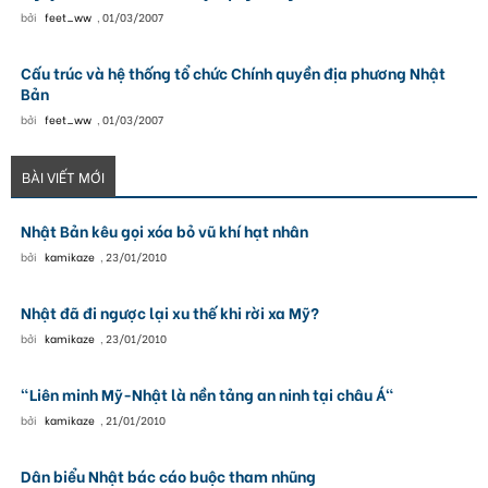
bởi
feet_ww
,
01/03/2007
Cấu trúc và hệ thống tổ chức Chính quyền địa phương Nhật
Bản
bởi
feet_ww
,
01/03/2007
BÀI VIẾT MỚI
Nhật Bản kêu gọi xóa bỏ vũ khí hạt nhân
bởi
kamikaze
,
23/01/2010
Nhật đã đi ngược lại xu thế khi rời xa Mỹ?
bởi
kamikaze
,
23/01/2010
"Liên minh Mỹ-Nhật là nền tảng an ninh tại châu Á"
bởi
kamikaze
,
21/01/2010
Dân biểu Nhật bác cáo buộc tham nhũng