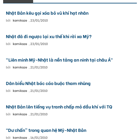
Nhật Bản kêu gọi xóa bỏ vũ khí hạt nhân
bởi
kamikaze
,
23/01/2010
Nhật đã đi ngược lại xu thế khi rời xa Mỹ?
bởi
kamikaze
,
23/01/2010
"Liên minh Mỹ-Nhật là nền tảng an ninh tại châu Á"
bởi
kamikaze
,
21/01/2010
Dân biểu Nhật bác cáo buộc tham nhũng
bởi
kamikaze
,
21/01/2010
Nhật Bản lên tiếng vụ tranh chấp mỏ dầu khí với TQ
bởi
kamikaze
,
21/01/2010
“Dư chấn” trong quan hệ Mỹ-Nhật Bản
bởi
kamikaze
,
16/01/2010