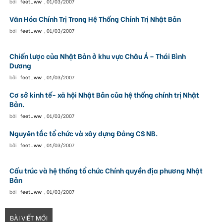
bởi
feet_ww
,
01/03/2007
Văn Hóa Chính Trị Trong Hệ Thống Chính Trị Nhật Bản
bởi
feet_ww
,
01/03/2007
Chiến lược của Nhật Bản ở khu vực Châu Á – Thái Bình
Dương
bởi
feet_ww
,
01/03/2007
Cơ sở kinh tế- xã hội Nhật Bản của hệ thống chính trị Nhật
Bản.
bởi
feet_ww
,
01/03/2007
Nguyên tắc tổ chức và xây dựng Đảng CS NB.
bởi
feet_ww
,
01/03/2007
Cấu trúc và hệ thống tổ chức Chính quyền địa phương Nhật
Bản
bởi
feet_ww
,
01/03/2007
BÀI VIẾT MỚI