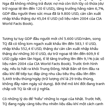
Nga đã không những trả được nợ mà còn tích lũy có thừa (dự
trữ ngoại tệ lên đến 120 tỉ USD), tăng trưởng hằng năm 6,7%,
GDP đầu người theo sức mua đã là 9.800 USD, cán cân xuất
nhập khẩu thặng dư 45,04 tỉ USD (số liệu năm 2004 của CIA
World Facts Book).
Tương tự tuy GDP đầu người mới chỉ 5.600 USD/năm, song
TQ đã có tổng kim ngạch xuất khẩu lên đến 583,1 tỉ USD,
nhập khẩu 552,4 tỉ USD, thặng dư cán cân xuất nhập khẩu
thặng dư những 30 tỉ USD, dự trữ ngoại tệ lên đến 609,9 tỉ
USD (gấp năm lần Nga), tỉ lệ tăng trưởng lên đến 9,1% (các số
liệu năm 2004 của CIA World Facts Book). Trước tình hình
này, nếu bị hất ra khỏi Trung Đông, Nhật Bản sẽ tìm đâu ra
dầu khí để tiếp tục đáp ứng nhu cầu tiêu thụ dầu lên đến
5,449 triệu thùng/ngày (trữ lượng chỉ là 29 triệu thùng,
không đầy năm ngày sử dụng). Bởi thế mỏ khí đốt đang tranh
chấp với TQ là rất có ý nghĩa.
Có những lý do để “hiểu” những lo ngại của Nhật. Trước hết,
TQ đang ngày càng tiêu thụ nhiên liệu dầu khí một cách cạnh