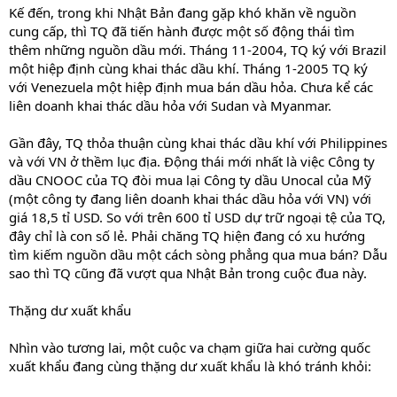
Kế đến, trong khi Nhật Bản đang gặp khó khăn về nguồn
cung cấp, thì TQ đã tiến hành được một số động thái tìm
thêm những nguồn dầu mới. Tháng 11-2004, TQ ký với Brazil
một hiệp định cùng khai thác dầu khí. Tháng 1-2005 TQ ký
với Venezuela một hiệp định mua bán dầu hỏa. Chưa kể các
liên doanh khai thác dầu hỏa với Sudan và Myanmar.
Gần đây, TQ thỏa thuận cùng khai thác dầu khí với Philippines
và với VN ở thềm lục địa. Động thái mới nhất là việc Công ty
dầu CNOOC của TQ đòi mua lại Công ty dầu Unocal của Mỹ
(một công ty đang liên doanh khai thác dầu hỏa với VN) với
giá 18,5 tỉ USD. So với trên 600 tỉ USD dự trữ ngoại tệ của TQ,
đây chỉ là con số lẻ. Phải chăng TQ hiện đang có xu hướng
tìm kiếm nguồn dầu một cách sòng phẳng qua mua bán? Dẫu
sao thì TQ cũng đã vượt qua Nhật Bản trong cuộc đua này.
Thặng dư xuất khẩu
Nhìn vào tương lai, một cuộc va chạm giữa hai cường quốc
xuất khẩu đang cùng thặng dư xuất khẩu là khó tránh khỏi: