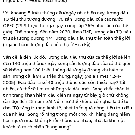
(nguồn: CIA World Facts Book)
Với khoảng 5 triệu thùng dầu/ngày như hiện nay, lượng dầu
TQ tiêu thụ tương đương 1/6 sản lượng dầu của các nước
OPEC (29,9 triệu thùng/ngày, cung cấp 36% nhu cầu của thế
giới). Thế nhưng, đến năm 2030, theo IMF, lượng dầu TQ tiêu
thụ sẽ tương đương 1/4 lượng dầu tiêu thụ trên toàn thế giới
(ngang bằng lượng dầu tiêu thụ ở Hoa Kỳ).
Vấn đề là đến lúc đó, lượng dầu tiêu thụ của cả thế giới sẽ lên
đến 140 triệu thùng/ngày song sản lượng dầu của cả thế giới
sẽ không hơn 100 triệu thùng dầu/ngày (trong khi hiện tại
sản lượng đã là 84,3 triệu thùng/ngày) (Asia Times 12-4-
2005). Đào đâu ra số 40 triệu thùng dầu còn thiếu này? Tất
nhiên, có thể sẽ tìm ra những vỉa dầu mới. Song chắc chắn là
tình trạng khan hiếm dầu diễn ra ngay từ bây giờ chứ không
cần đợi đến 25 năm tới! Nói như thế không có nghĩa là đổ tội
cho “TQ tăng trưởng kinh tế, phát triển quá nóng, tiêu thụ dầu
quá nhiều”. Song rõ ràng trong một chợ, khi hàng đang hiếm
hai người mua không khỏi không ưa nhau, nhất là khi một
khách tỏ ra có phần ”bung xung”.