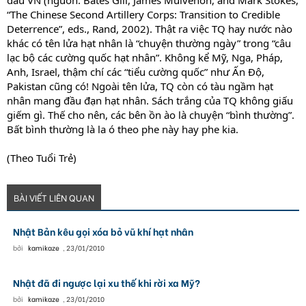
đầu VN (nguồn: Bates Gill, James Mulvenon, and Mark Stokes,
“The Chinese Second Artillery Corps: Transition to Credible
Deterrence”, eds., Rand, 2002). Thật ra việc TQ hay nước nào
khác có tên lửa hạt nhân là “chuyện thường ngày” trong “câu
lạc bộ các cường quốc hạt nhân”. Không kể Mỹ, Nga, Pháp,
Anh, Israel, thậm chí các “tiểu cường quốc” như Ấn Độ,
Pakistan cũng có! Ngoài tên lửa, TQ còn có tàu ngầm hạt
nhân mang đầu đạn hạt nhân. Sách trắng của TQ không giấu
giếm gì. Thế cho nên, các bên ồn ào là chuyện “bình thường”.
Bất bình thường là la ó theo phe này hay phe kia.
(Theo Tuổi Trẻ)
BÀI VIẾT LIÊN QUAN
Nhật Bản kêu gọi xóa bỏ vũ khí hạt nhân
bởi
kamikaze
,
23/01/2010
Nhật đã đi ngược lại xu thế khi rời xa Mỹ?
bởi
kamikaze
,
23/01/2010