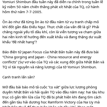
Yomiuri Shimbun đầu tuần này đã diễn ra chính trong tuần lễ
kỷ niệm 50 năm chiến thắng phát xít Nhật của TQ, cử hành
hôm thứ năm 7-7-2005.
Ồn ào như đã từng ồn ào từ đầu năm từ vụ tranh chấp mỏ
khí đốt gần đảo Điếu Ngư. Thực chất của vấn đề là gì? Phải
chăng ngoài yếu tố dầu khí, còn là viễn tượng va chạm giữa
hai nền kinh tế hướng đến xuất khẩu và đang thặng dư xuất
khẩu “đệ nhất hạng”?
Báo điện tử Japan Focus của Nhật Bản tuần này đã đưa bài
“China gorging and Japan - China resource and energy
conflicts” (Sự vơ vào của TQ và các xung đột giữa Nhật Bản và
TQ vì tài nguyên và năng lượng) của tờ Yomiuri Shimbun.
Cạnh tranh lấn sân?
Mở đầu bài báo mô tả cuộc “cọ xát” giữa lực lượng phòng
duyên Nhật Bản và hải quân TQ vào đầu năm nay: hai tàu khu
trục có gắn tên lửa của TQ đã bị phát hiện khi đang tìm cách
đến gần tàu hải dương học Ramform Victory của Na Uy mà