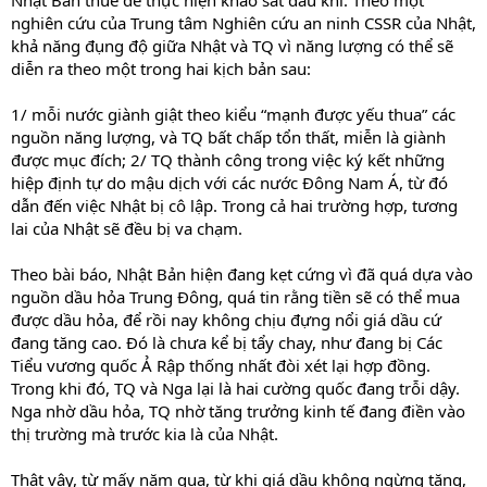
Nhật Bản thuê để thực hiện khảo sát dầu khí. Theo một
nghiên cứu của Trung tâm Nghiên cứu an ninh CSSR của Nhật,
khả năng đụng độ giữa Nhật và TQ vì năng lượng có thể sẽ
diễn ra theo một trong hai kịch bản sau:
1/ mỗi nước giành giật theo kiểu “mạnh được yếu thua” các
nguồn năng lượng, và TQ bất chấp tổn thất, miễn là giành
được mục đích; 2/ TQ thành công trong việc ký kết những
hiệp định tự do mậu dịch với các nước Đông Nam Á, từ đó
dẫn đến việc Nhật bị cô lập. Trong cả hai trường hợp, tương
lai của Nhật sẽ đều bị va chạm.
Theo bài báo, Nhật Bản hiện đang kẹt cứng vì đã quá dựa vào
nguồn dầu hỏa Trung Đông, quá tin rằng tiền sẽ có thể mua
được dầu hỏa, để rồi nay không chịu đựng nổi giá dầu cứ
đang tăng cao. Đó là chưa kể bị tẩy chay, như đang bị Các
Tiểu vương quốc Ả Rập thống nhất đòi xét lại hợp đồng.
Trong khi đó, TQ và Nga lại là hai cường quốc đang trỗi dậy.
Nga nhờ dầu hỏa, TQ nhờ tăng trưởng kinh tế đang điền vào
thị trường mà trước kia là của Nhật.
Thật vậy, từ mấy năm qua, từ khi giá dầu không ngừng tăng,