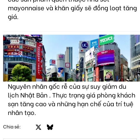
mayonnaise và khăn giấy sẽ đồng loạt tăng
giá.
Nguyên nhân gốc rễ của sự suy giảm du
lịch Nhật Bản . Thực trạng giá phòng khách
sạn tăng cao và những hạn chế của trí tuệ
nhân tạo.
Facebook
X
Bluesky
LinkedIn
Email
Link
Chia sẻ: