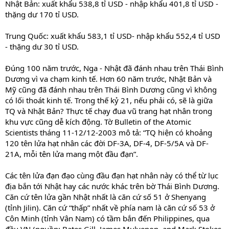
Nhật Bản: xuất khẩu 538,8 tỉ USD - nhập khẩu 401,8 tỉ USD -
thặng dư 170 tỉ USD.
Trung Quốc: xuất khẩu 583,1 tỉ USD- nhập khẩu 552,4 tỉ USD
- thặng dư 30 tỉ USD.
Đúng 100 năm trước, Nga - Nhật đã đánh nhau trên Thái Bình
Dương vì va chạm kinh tế. Hơn 60 năm trước, Nhật Bản và
Mỹ cũng đã đánh nhau trên Thái Bình Dương cũng vì không
có lối thoát kinh tế. Trong thế kỷ 21, nếu phải có, sẽ là giữa
TQ và Nhật Bản? Thực tế chạy đua vũ trang hạt nhân trong
khu vực cũng dễ kích động. Tờ Bulletin of the Atomic
Scientists tháng 11-12/12-2003 mô tả: “TQ hiện có khoảng
120 tên lửa hạt nhân các đời DF-3A, DF-4, DF-5/5A và DF-
21A, mỗi tên lửa mang một đầu đạn”.
Các tên lửa đạn đạo cùng đầu đạn hạt nhân này có thể từ lục
địa bắn tới Nhật hay các nước khác trên bờ Thái Bình Dương.
Căn cứ tên lửa gần Nhật nhất là căn cứ số 51 ở Shenyang
(tỉnh Jilin). Căn cứ “thấp” nhất về phía nam là căn cứ số 53 ở
Côn Minh (tỉnh Vân Nam) có tầm bắn đến Philippines, qua