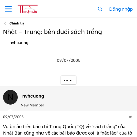
Đăng nhập
Chính trị
Nhật - Trung: bên dưới sách trắng
T
N
nvhcuong
h
g
r
à
e
y
09/07/2005
a
g
d
ử
s
i
t
•••
a
r
t
nvhcuong
N
e
New Member
r
09/07/2005
#1
Vụ ồn ào trên báo chí Trung Quốc (TQ) về “sách trắng” của
Nhật Bản cũng như về các bài báo được coi là “xấc láo” của tờ