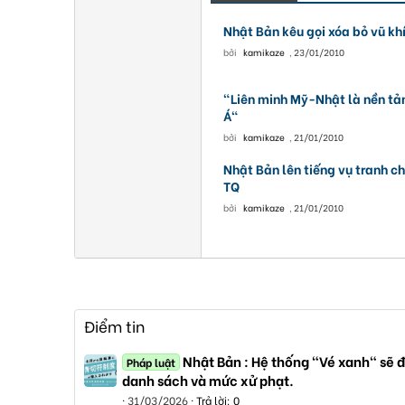
Nhật Bản kêu gọi xóa bỏ vũ kh
bởi
kamikaze
,
23/01/2010
"Liên minh Mỹ-Nhật là nền tản
Á"
bởi
kamikaze
,
21/01/2010
Nhật Bản lên tiếng vụ tranh c
TQ
bởi
kamikaze
,
21/01/2010
Điểm tin
Nhật Bản : Hệ thống "Vé xanh" sẽ đ
Pháp luật
danh sách và mức xử phạt.
31/03/2026
Trả lời: 0