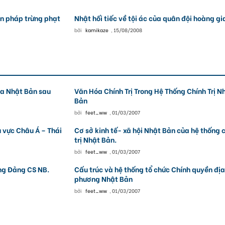
ện pháp trừng phạt
Nhật hối tiếc về tội ác của quân đội hoàng gi
bởi
kamikaze
,
15/08/2008
ủa Nhật Bản sau
Văn Hóa Chính Trị Trong Hệ Thống Chính Trị N
Bản
bởi
feet_ww
,
01/03/2007
 vực Châu Á – Thái
Cơ sở kinh tế- xã hội Nhật Bản của hệ thống 
trị Nhật Bản.
bởi
feet_ww
,
01/03/2007
ng Đảng CS NB.
Cấu trúc và hệ thống tổ chức Chính quyền địa
phương Nhật Bản
bởi
feet_ww
,
01/03/2007