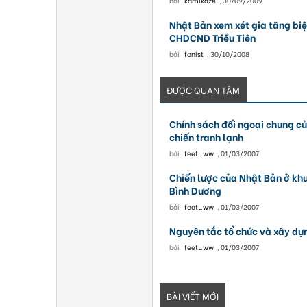
bởi
kamikaze
,
30/09/2009
Nhật Bản xem xét gia tăng bi
CHDCND Triều Tiên
bởi
fonist
,
30/10/2008
ĐƯỢC QUAN TÂM
Chính sách đối ngoại chung c
chiến tranh lạnh
bởi
feet_ww
,
01/03/2007
Chiến lược của Nhật Bản ở khu
Bình Dương
bởi
feet_ww
,
01/03/2007
Nguyên tắc tổ chức và xây dự
bởi
feet_ww
,
01/03/2007
BÀI VIẾT MỚI