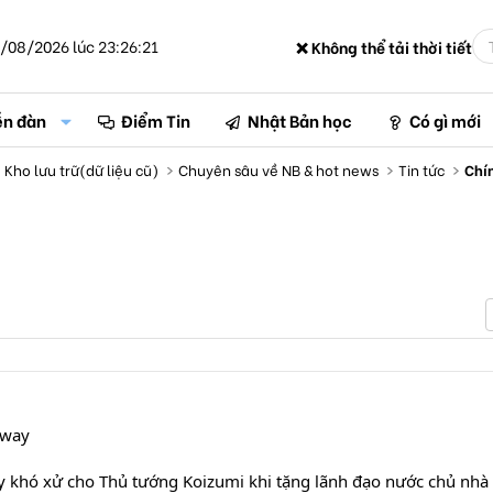
/08/2026 lúc 23:26:21
❌ Không thể tải thời tiết
ễn đàn
Điểm Tin
Nhật Bản học
Có gì mới
Kho lưu trữ(dữ liệu cũ)
Chuyên sâu về NB & hot news
Tin tức
Chín
gway
y khó xử cho Thủ tướng Koizumi khi tặng lãnh đạo nước chủ nhà