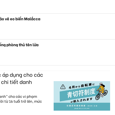
bảo vệ eo biển Malắcca
ống phòng thủ tên lửa
c áp dụng cho các
 chi tiết danh
xanh" cho các vi phạm
i từ 16 tuổi trở lên, mức