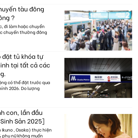
chuyến tàu đông
ông ?
c, đi làm hoặc chuyển
ác chuyến thường đông
 đặt tủ khóa tự
nh tại tất cả các
g.
ộng có thể đặt trước qua
hính 2026. Do lượng
h con, lần đầu
 Sinh Sản 2025]
Ikuno , Osaka) thực hiện
0% phụ nữ không muốn