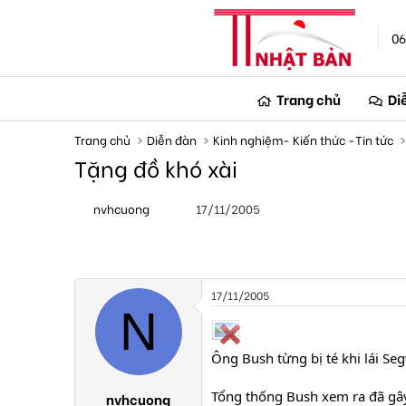
06
Trang chủ
Di
Trang chủ
Diễn đàn
Kinh nghiệm- Kiến thức -Tin tức
Tặng đồ khó xài
T
N
nvhcuong
17/11/2005
h
g
r
à
e
y
a
g
d
ử
s
i
17/11/2005
t
N
a
r
t
Ông Bush từng bị té khi lái Se
e
r
Tổng thống Bush xem ra đã gâ
nvhcuong