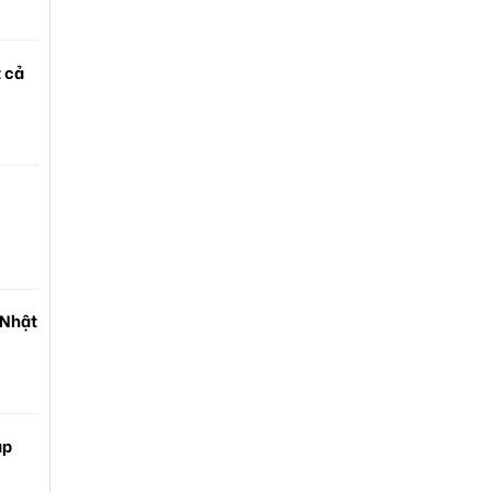
t cả
 Nhật
ạp