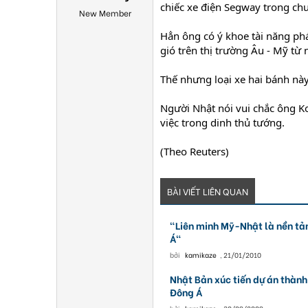
chiếc xe điện Segway trong ch
New Member
Hẳn ông có ý khoe tài năng p
gió trên thị trường Âu - Mỹ từ
Thế nhưng loại xe hai bánh này
Người Nhật nói vui chắc ông K
việc trong dinh thủ tướng.
(Theo Reuters)
BÀI VIẾT LIÊN QUAN
"Liên minh Mỹ-Nhật là nền tản
Á"
bởi
kamikaze
,
21/01/2010
Nhật Bản xúc tiến dự án thàn
Đông Á