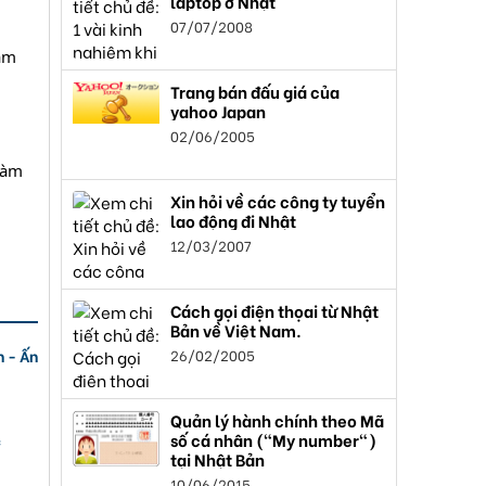
laptop ở Nhật
07/07/2008
làm
Trang bán đấu giá của
yahoo Japan
02/06/2005
làm
Xin hỏi về các công ty tuyển
lao động đi Nhật
12/03/2007
Cách gọi điện thọai từ Nhật
Bản về Việt Nam.
n - Ấn
26/02/2005
Quản lý hành chính theo Mã
số cá nhân ("My number")
c
tại Nhật Bản
10/06/2015