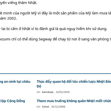
uyến viếng thăm Nhật.
hát minh của người Mỹ vì đây là một sản phẩm của Mỹ làm mưa 
 năm 2002.
 lại bị cấm ở Nhật vì bị đánh giá là quá nguy hiểm khi sử dụng.
oizumi chỉ có thể dùng Segway để chạy từ nơi ở sang văn phòng 
g an ninh tại châu
Thúc đẩy quan hệ đối tác chiến lược Nhật Bả
Ðộ
bởi
kamikaze
,
10/01/2010
h lập Cộng Đồng
Tham mưu trưởng không quân Nhật mất chứ
bởi
fonist
,
01/11/2008