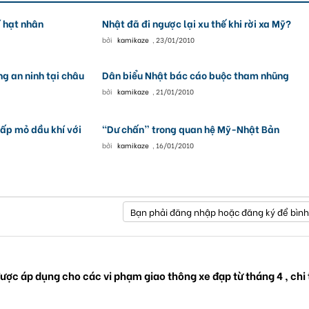
í hạt nhân
Nhật đã đi ngược lại xu thế khi rời xa Mỹ?
bởi
kamikaze
,
23/01/2010
g an ninh tại châu
Dân biểu Nhật bác cáo buộc tham nhũng
bởi
kamikaze
,
21/01/2010
hấp mỏ dầu khí với
“Dư chấn” trong quan hệ Mỹ-Nhật Bản
bởi
kamikaze
,
16/01/2010
Bạn phải đăng nhập hoặc đăng ký để bình
ược áp dụng cho các vi phạm giao thông xe đạp từ tháng 4 , chi 