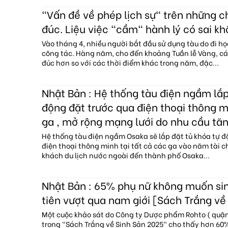
"Vấn đề về phép lịch sự" trên những 
đúc. Liệu việc "cầm" hành lý có sai kh
Vào tháng 4, nhiều người bắt đầu sử dụng tàu do đi họ
công tác. Hàng năm, cho đến khoảng Tuần lễ Vàng, c
đúc hơn so với các thời điểm khác trong năm, đặc...
Nhật Bản : Hệ thống tàu điện ngầm lắp
động đặt trước qua điện thoại thông mi
ga , mở rộng mạng lưới do nhu cầu tăn
Hệ thống tàu điện ngầm Osaka sẽ lắp đặt tủ khóa tự đ
điện thoại thông minh tại tất cả các ga vào năm tài c
khách du lịch nước ngoài đến thành phố Osaka...
Nhật Bản : 65% phụ nữ không muốn sin
tiên vượt qua nam giới [Sách Trắng về
Một cuộc khảo sát do Công ty Dược phẩm Rohto ( quận 
trong "Sách Trắng về Sinh Sản 2025" cho thấy hơn 6