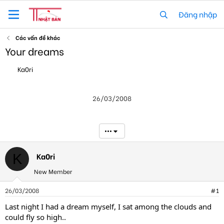
Đăng nhập
Các vấn đề khác
Your dreams
T
N
Ka0ri
h
g
r
à
e
y
26/03/2008
a
g
d
ử
s
i
t
•••
a
r
t
Ka0ri
K
e
New Member
r
26/03/2008
#1
Last night I had a dream myself, I sat among the clouds and
could fly so high..