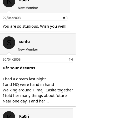
K
New Member
29/04/2008
#3
You are so studious. Wish you well!!
santa
S
New Member
30/04/2008
#4
Ðề: Your dreams
I had a dream last night
I and NQ were hand in hand
Walking around Himeji Caslte together
I told her many things about future
Near one day, I and her,...
Ka0ri
K