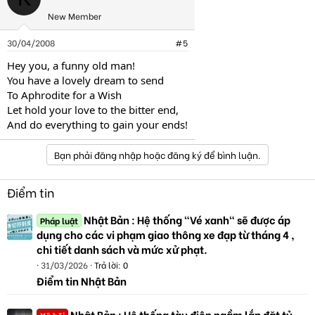
New Member
30/04/2008
#5
Hey you, a funny old man!
You have a lovely dream to send
To Aphrodite for a Wish
Let hold your love to the bitter end,
And do everything to gain your ends!
Bạn phải đăng nhập hoặc đăng ký để bình luận.
Điểm tin
Nhật Bản : Hệ thống "Vé xanh" sẽ được áp
Pháp luật
dụng cho các vi phạm giao thông xe đạp từ tháng 4 ,
chi tiết danh sách và mức xử phạt.
31/03/2026
Trả lời: 0
Điểm tin Nhật Bản
Nhật Bản : Hệ thống tàu điện ngầm lắp đặt tủ