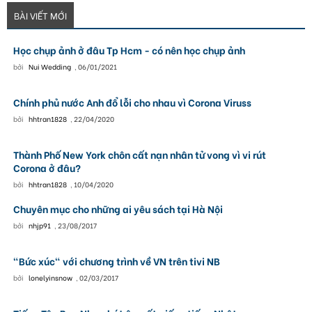
BÀI VIẾT MỚI
Học chụp ảnh ở đâu Tp Hcm - có nên học chụp ảnh
bởi
Nui Wedding
,
06/01/2021
Chính phủ nước Anh đổ lỗi cho nhau vì Corona Viruss
bởi
hhtran1828
,
22/04/2020
Thành Phố New York chôn cất nạn nhân tử vong vì vi rút
Corona ở đâu?
bởi
hhtran1828
,
10/04/2020
Chuyên mục cho những ai yêu sách tại Hà Nội
bởi
nhjp91
,
23/08/2017
"Bức xúc" với chương trình về VN trên tivi NB
bởi
lonelyinsnow
,
02/03/2017