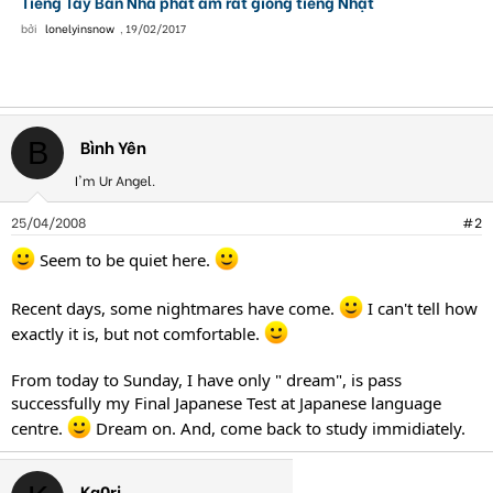
Tiếng Tây Ban Nha phát âm rất giống tiếng Nhật
bởi
lonelyinsnow
,
19/02/2017
Bình Yên
B
I'm Ur Angel.
25/04/2008
#2
Seem to be quiet here.
Recent days, some nightmares have come.
I can't tell how
exactly it is, but not comfortable.
From today to Sunday, I have only " dream", is pass
successfully my Final Japanese Test at Japanese language
centre.
Dream on. And, come back to study immidiately.
Ka0ri