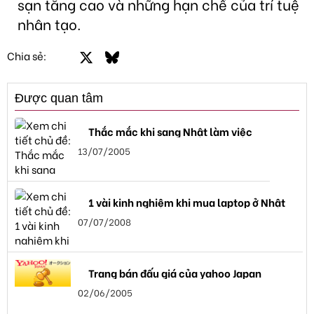
sạn tăng cao và những hạn chế của trí tuệ
nhân tạo.
Facebook
X
Bluesky
LinkedIn
Email
Link
Chia sẻ:
Được quan tâm
Thắc mắc khi sang Nhật làm việc
13/07/2005
1 vài kinh nghiệm khi mua laptop ở Nhật
07/07/2008
Trang bán đấu giá của yahoo Japan
02/06/2005