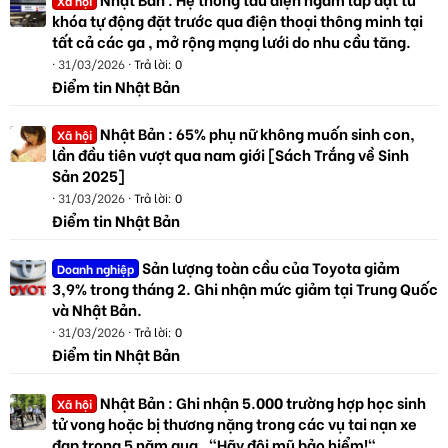
Xã hội
khóa tự động đặt trước qua điện thoại thông minh tại
tất cả các ga , mở rộng mạng lưới do nhu cầu tăng.
31/03/2026
Trả lời: 0
Điểm tin Nhật Bản
Nhật Bản : 65% phụ nữ không muốn sinh con,
Xã hội
lần đầu tiên vượt qua nam giới [Sách Trắng về Sinh
Sản 2025]
31/03/2026
Trả lời: 0
Điểm tin Nhật Bản
Sản lượng toàn cầu của Toyota giảm
Doanh nghiệp
3,9% trong tháng 2. Ghi nhận mức giảm tại Trung Quốc
và Nhật Bản.
31/03/2026
Trả lời: 0
Điểm tin Nhật Bản
Nhật Bản : Ghi nhận 5.000 trường hợp học sinh
Xã hội
tử vong hoặc bị thương nặng trong các vụ tai nạn xe
đạp trong 5 năm qua . "Hãy đội mũ bảo hiểm!"