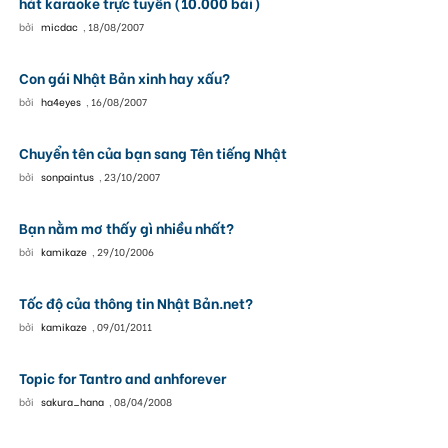
hát karaoke trực tuyến (10.000 bài)
bởi
micdac
,
18/08/2007
Con gái Nhật Bản xinh hay xấu?
bởi
ha4eyes
,
16/08/2007
Chuyển tên của bạn sang Tên tiếng Nhật
bởi
sonpaintus
,
23/10/2007
Bạn nằm mơ thấy gì nhiều nhất?
bởi
kamikaze
,
29/10/2006
Tốc độ của thông tin Nhật Bản.net?
bởi
kamikaze
,
09/01/2011
Topic for Tantro and anhforever
bởi
sakura_hana
,
08/04/2008